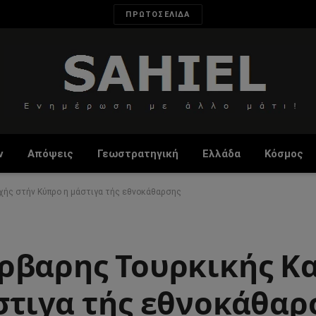
ΠΡΩΤΟΣΕΛΙΔΑ
ν
Απόψεις
Γεωστρατηγική
Ελλάδα
Κόσμος
ής στήν Κύπρο η μάστιγα τής εθνοκάθαρσης
ρβαρης Τουρκικής Κ
στιγα τής εθνοκάθαρ