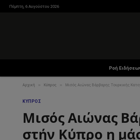
Πέμπτη, 6 Αυγούστου 2026
Ροή Ειδήσεω
»
»
Αρχική
Κύπρος
Μισός Αιώνας Βάρβαρης Τουρκικής Κατοχ
ΚΎΠΡΟΣ
Μισός Αιώνας Βά
στήν Κύπρο η μά