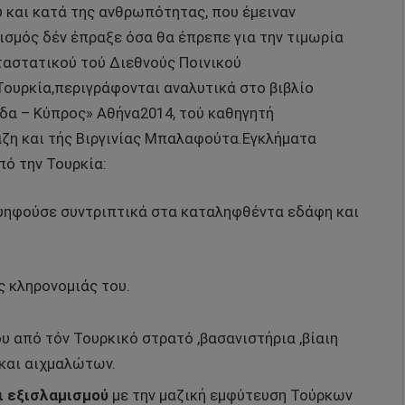
 και κατά της ανθρωπότητας, που έμειναν
ισμός δέν έπραξε όσα θα έπρεπε για την τιμωρία
ταστατικού τού Διεθνούς Ποινικού
Τουρκία,περιγράφονται αναλυτικά στο βιβλίο
δα – Κύπρος» Αθήνα2014, τού καθηγητή
ζη και τής Βιργινίας Μπαλαφούτα.Εγκλήματα
ό την Τουρκία:
ψηφούσε συντριπτικά στα καταληφθέντα εδάφη και
ς κληρονομιάς του.
υ από τόν Τουρκικό στρατό ,βασανιστήρια ,βίαιη
και αιχμαλώτων.
ι εξισλαμισμού
με την μαζική εμφύτευση Τούρκων