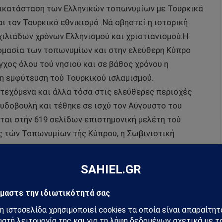
ντικατάσταση των Ελληνικών τοπωνυμίων με Τουρκικά
αι τον Τουρκικό εθνικισμό .Νά σβηστεί η ιστορική
 χιλιάδων χρόνων Ελληνισμού και χριστιανισμού.Η
ομασία των τοπωνυμίων και στην ελεύθερη Κύπρο
γχος όλου τού νησιού και σε βάθος χρόνου η
 η εμφύτευση τού Τουρκικού ισλαμισμού.
τεχόμενα και άλλα τόσα στις ελεύθερες περιοχές
υδοβουλή και τέθηκε σε ισχύ τον Αύγουστο του
ται στήν 619 σελίδων επιστημονική μελέτη τού
ς τών Τοπωνυμίων τής Κύπρου, η Σωβινιστική
μια εφιαλτική εικόνα τουρκοποίησης/
αι για τις ελεύθερες περιοχές , στις οποίες προωθεί
σαν στο ανησυχητικό ποσοστό τού 6% του