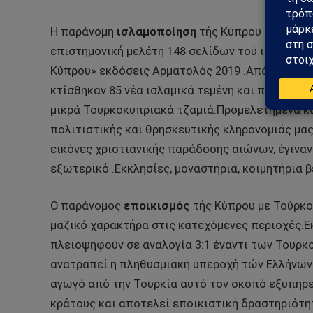
Η παράνομη
ισλαμοποίηση
τής Κύπρου έλαβε τρ
επιστημονική μελέτη 148 σελίδων τού ιστορικο
Κύπρου» εκδόσεις Αρματολός 2019 .Από το 1974 
κτίσθηκαν 85 νέα ισλαμικά τεμένη και προστέθ
μικρά Τουρκοκυπριακά τζαμιά.Προμελετημένα κα
πολιτιστικής και θρησκευτικής κληρονομιάς μας
εικόνες χριστιανικής παράδοσης αιώνων, έγινα
εξωτερικό .Εκκλησίες, μοναστήρια, κοιμητήρια
Ο παράνομος
εποικισμός
τής Κύπρου με Τούρκου
μαζικό χαρακτήρα στις κατεχόμενες περιοχές.Εκτ
πλειοψηφούν σε αναλογία 3:1 έναντι των Τουρκο
ανατραπεί η πληθυσμιακή υπεροχή τών Ελλήνων 
αγωγό από την Τουρκία αυτό τον σκοπό εξυπηρε
κράτους και αποτελεί εποικιστική δραστηριότη