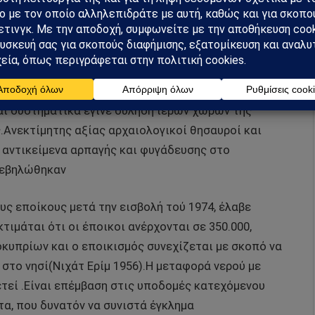
ομακτικές διαστάσεις όπως περιγράφεται στήν
ύ Πέτρου Σαββίδη«Η Ισλαμοποίηση τής Κατεχόμενης
μέχρι το 2019 ισλαμοποιήθηκαν 74 εκκλησίες,
ηκαν Οθωμανικού – Τουρκικού τύπου μιναρέδες σε 51
ι συστηματικά έγινε σύληση ιερών χώρων τής
.Ανεκτίμητης αξίας αρχαιολογικοί θησαυροί και
ν αντικείμενα αρπαγής και φυγάδευσης στο
 βεβηλώθηκαν
ς εποίκους μετά την εισβολή τού 1974, έλαβε
ιμάται ότι οι έποικοι ανέρχονται σε 350.000,
κυπρίων και ο εποικισμός συνεχίζεται με σκοπό να
στο νησί(Νιχάτ Ερίμ 1956).Η μεταφορά νερού με
τεί .Είναι επέμβαση στις υποδομές κατεχόμενου
τα, που δυνατόν να συνιστά έγκλημα