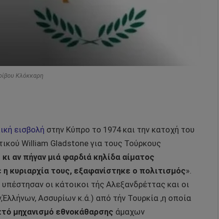
Φοίβου Κλόκκαρη
ική εισβολή
στην Κύπρο το 1974 και την κατοχή του
ιτικού
William
Gladstone
για τους Τούρκους
κι αν πήγαν μιά φαρδιά κηλίδα αίματος
η κυριαρχία τους,
εξαφανίστηκε ο πολιτισμός
».
 υπέστησαν οι κάτοικοι τής Αλεξανδρέττας και οι
Έλλήνων, Ασσυρίων κ.ά.) από τήν Τουρκία ,η οποία
κτό
μηχανισμό εθνοκάθαρσης
άμαχων