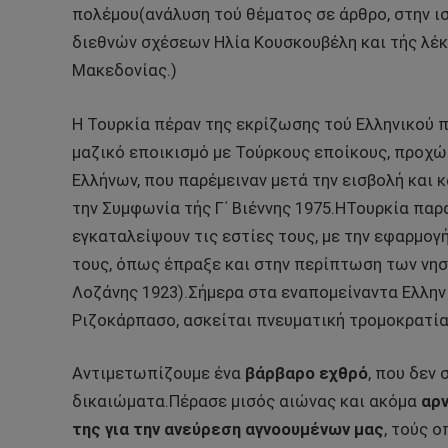
πολέμου(ανάλυση τού θέματος σε άρθρο, στην 
διεθνών σχέσεων Ηλία Κουσκουβέλη και τής λέκ
Μακεδονίας.)
Η Τουρκία πέραν της εκρίζωσης τού Ελληνικού 
μαζικό εποικισμό με Τούρκους εποίκους, προχώ
Ελλήνων, που παρέμειναν μετά την εισβολή και
την Συμφωνία τής Γ΄ Βιέννης 1975.ΗΤουρκία παρ
εγκαταλείψουν τις εστίες τους, με την εφαρμο
τους, όπως έπραξε και στην περίπτωση των νησ
Λοζάνης 1923).Σήμερα στα εναπομείναντα Ελλην
Ριζοκάρπασο, ασκείται πνευματική τρομοκρατία
Αντιμετωπίζουμε ένα
βάρβαρο εχθρό
, που δεν
δικαιώματα.Πέρασε μισός αιώνας και ακόμα
αρν
της για την ανεύρεση αγνοουμένων
μας
, τούς 