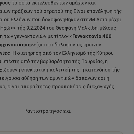
άφους τα οστά εκτελεσθέντων αμάχων και
αιων πράξεων τού στρατού της.Είναι επανάληψη τής
υρίου Ελλήνων που δολοφονήθηκαν στηνΜ.Ασια μέχρι
 Ηχώ>> τής 9.2.2024 τού Θεοφάνη Μαλκίδη, μέλους
η των γεννοκτονιών με τίτλο<<
Γεννοκτονία:400
μηχανοποίηση
>> ),και οι δολοφονίες έμειναν
νίες
.Η διατήρηση από τον Ελληνισμό τής Κύπρου
 υπέστη από την βαρβαρότητα τής Τουρκίας, η
χιζόμενη επεκτατική πολιτική της ,η κατανόηση τής
πείγουσα αύξηση τών αμυντικών δαπανών και η
κό, είναι απαραίτητες προυποθέσεις διεξαγωγής
ντιστράτηγος ε.α.