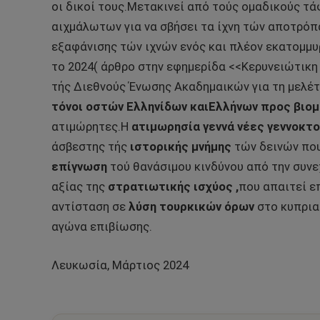
οι δικοί τους.Μετακινεί από τούς ομαδικούς τ
αιχμάλωτων για να σβήσει τα ίχνη τών αποτρόπ
εξαφάνισης τών ιχνών ενός και πλέον εκατομμ
το 2024( άρθρο στην εφημερίδα <<Κερυνειώτικη
τής Διεθνούς Ένωσης Ακαδημαικών για τη μελέτ
τόνοι οστών Ελληνίδων καιΕλλήνων προς
βιο
ατιμώρητες.Η
ατιμωρησία γεννά νέες γεννοκτο
άσβεστης τής
ιστορικής μνήμης
τών δεινών που
επίγνωση
τού θανάσιμου κινδύνου από την συνε
αξίας της
στρατιωτικής ισχύος ,
που απαιτεί ε
αντίσταση σε
λύση τουρκικών όρων
στο κυπρια
αγώνα επιβίωσης.
Λευκωσία, Μάρτιος 2024 *α