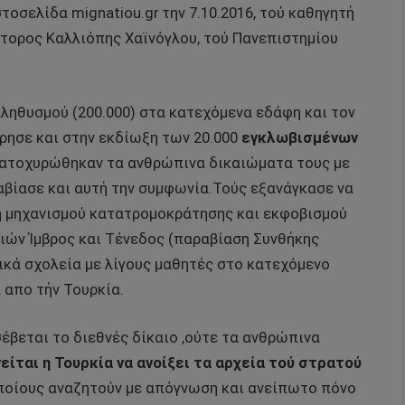
ιστοσελίδα
mignatiou
.
gr
την 7.10.2016, τού καθηγητή
τορος Καλλιόπης Χαϊνόγλου, τού Πανεπιστημίου
πληθυσμού (200.000) στα κατεχόμενα εδάφη και τον
ρησε και στην εκδίωξη των 20.000
εγκλωβισμένων
 κατοχυρώθηκαν τα ανθρώπινα δικαιώματα τους με
αβίασε και αυτή την συμφωνία.Τούς εξανάγκασε να
γή μηχανισμού κατατρομοκράτησης και εκφοβισμού
ιών Ίμβρος και Τένεδος (παραβίαση Συνθήκης
ικά σχολεία με λίγους μαθητές στο κατεχόμενο
 απο τήν Τουρκία.
 σέβεται το διεθνές δίκαιο ,ούτε τα ανθρώπινα
είται η Τουρκία
να ανοίξει τα αρχεία τού στρατού
οποίους αναζητούν με απόγνωση και ανείπωτο πόνο