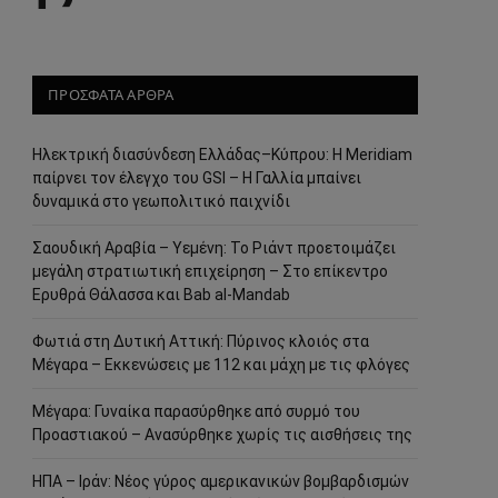
ΠΡΟΣΦΑΤΑ ΑΡΘΡΑ
Ηλεκτρική διασύνδεση Ελλάδας–Κύπρου: Η Meridiam
παίρνει τον έλεγχο του GSI – Η Γαλλία μπαίνει
δυναμικά στο γεωπολιτικό παιχνίδι
Σαουδική Αραβία – Υεμένη: Το Ριάντ προετοιμάζει
μεγάλη στρατιωτική επιχείρηση – Στο επίκεντρο
Ερυθρά Θάλασσα και Bab al-Mandab
Φωτιά στη Δυτική Αττική: Πύρινος κλοιός στα
Μέγαρα – Εκκενώσεις με 112 και μάχη με τις φλόγες
Μέγαρα: Γυναίκα παρασύρθηκε από συρμό του
Προαστιακού – Ανασύρθηκε χωρίς τις αισθήσεις της
ΗΠΑ – Ιράν: Νέος γύρος αμερικανικών βομβαρδισμών