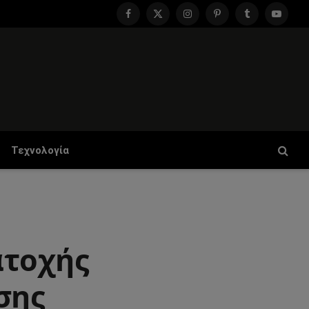
Facebook
X
Instagram
Pinterest
Tumblr
YouTu
(Twitter)
Τεχνολογία
ατοχής
σης