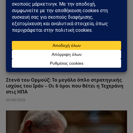
ΚΌΣΜΟΣ
Στενά του Ορμούζ: Το μεγάλο όπλο στρατηγικής
ισχύος του Ιράν – Οι 6 όροι που θέτει η Τεχεράνη
στις ΗΠΑ
09/08/2026