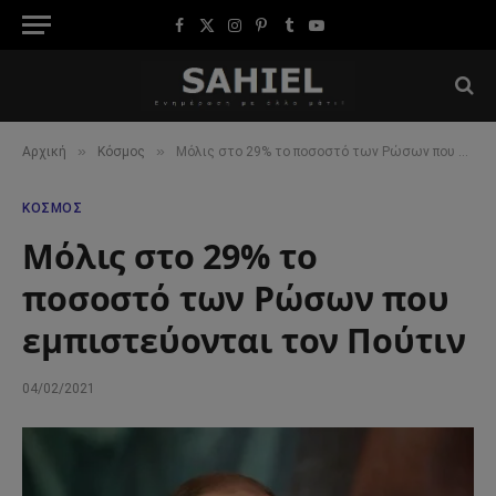
Facebook
X
Instagram
Pinterest
Tumblr
YouTube
(Twitter)
»
»
Αρχική
Κόσμος
Μόλις στο 29% το ποσοστό των Ρώσων που εμπιστεύονται τον Πούτιν
ΚΌΣΜΟΣ
Μόλις στο 29% το
ποσοστό των Ρώσων που
εμπιστεύονται τον Πούτιν
04/02/2021