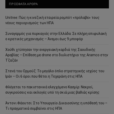
ΠΡΟΣΦΑΤΑ ΑΡΘΡΑ
Unitree: Πώς η κινεζική εταιρεία ρομπότ «πρόλαβε» τους
νέους περιορισμούς των ΗΠΑ
Συναγερμός για πυρκαγιές στην Ελλάδα: Σε πλήρη επιφυλακή
ο κρατικός μηχανισμός – Άνεμοι έως 9 μποφόρ
Χούθι χτύπησαν την ενεργειακή καρδιά της Σαουδικής
Αραβίας – Επίθεση με drone στο διυλιστήριο της Aramco στην
Τζαζάν
Στενά του Ορμούζ: Το μεγάλο όπλο στρατηγικής ισχύος του
Ιράν – Οι 6 όροι που θέτει η Τεχεράνη στις ΗΠΑ
Φλέγεται το πακιστανικά ελεγχόμενο Κασμίρ: Νεκροί,
συγκρούσεις και εκλογές υπό τη σκιά μιας βαθιάς κρίσης
Άντονι Φάουτσι: Στο Υπουργείο Δικαιοσύνης η υπόθεσή του –
Τι πραγματικά συμβαίνει στις ΗΠΑ