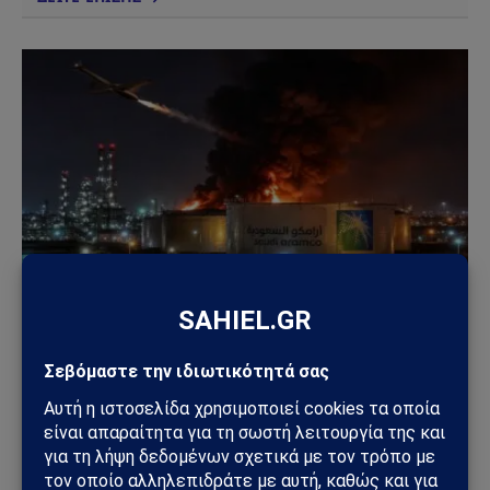
ΚΌΣΜΟΣ
Χούθι χτύπησαν την ενεργειακή καρδιά της
Σαουδικής Αραβίας – Επίθεση με drone στο
διυλιστήριο της Aramco στην Τζαζάν
09/08/2026