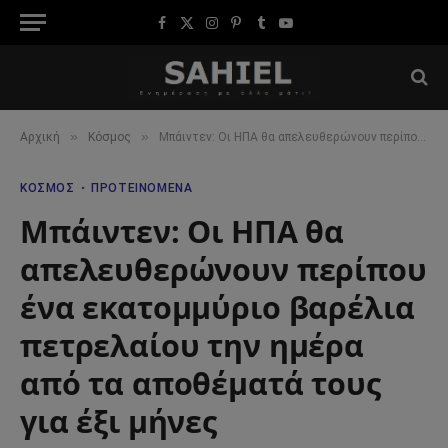
Facebook
X
Instagram
Pinterest
Tumblr
YouTube
(Twitter)
»
»
Αρχική
Κόσμος
Μπάιντεν: Οι ΗΠΑ θα απελευθερώνουν περίπου ένα εκατομμύριο βαρέλια πετρελαίου την ημέρα από τα αποθέματά τους για έξι μήνες
ΚΌΣΜΟΣ
ΠΡΟΤΕΙΝΌΜΕΝΑ
Μπάιντεν: Οι ΗΠΑ θα
απελευθερώνουν περίπου
ένα εκατομμύριο βαρέλια
πετρελαίου την ημέρα
από τα αποθέματά τους
για έξι μήνες