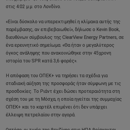
στις 4:02 μ.μ. στο Λονδίνο.
«Είναι δύσκολο να υπερεκτιμηθεί η κλίμακα αυτής της
παρέμβασης, αν επιβεβαιωθεί», δήλωσε ο Kevin Book,
διευθύνων σύμβουλος της ClearView Energy Partners, σε
ένα ερευνητικό σημείωμα. «Θα ήταν ο μεγαλύτερος
όγκος ανάληψης που ανακοινώθηκε στην 45χρονη
ιστορία του SPR κατά 3,6 φορές».
Η απόφαση του ΟΠΕΚ+ να τηρήσει τα σχέδια για
σταδιακή αύξηση της προσφοράς ήταν σύμφωνη με τις
προσδοκίες. Το Ριάντ έχει δώσει προτεραιότητα στη
σχέση του με τη Μόσχα, η οποία ηγείται της συμμαχίας
ΟΠΕΚ+ και το καρτέλ επιμένει ότι δεν υπάρχει
έλλειψη πετρελαίου στην αγορά.
Ωστόσο, οι τιμές της βενζίνης στις ΗΠΑ βρίσκονται