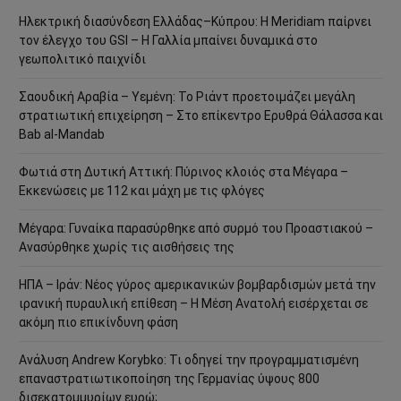
Ηλεκτρική διασύνδεση Ελλάδας–Κύπρου: Η Meridiam παίρνει
τον έλεγχο του GSI – Η Γαλλία μπαίνει δυναμικά στο
γεωπολιτικό παιχνίδι
Σαουδική Αραβία – Υεμένη: Το Ριάντ προετοιμάζει μεγάλη
στρατιωτική επιχείρηση – Στο επίκεντρο Ερυθρά Θάλασσα και
Bab al-Mandab
Φωτιά στη Δυτική Αττική: Πύρινος κλοιός στα Μέγαρα –
Εκκενώσεις με 112 και μάχη με τις φλόγες
Μέγαρα: Γυναίκα παρασύρθηκε από συρμό του Προαστιακού –
Ανασύρθηκε χωρίς τις αισθήσεις της
ΗΠΑ – Ιράν: Νέος γύρος αμερικανικών βομβαρδισμών μετά την
ιρανική πυραυλική επίθεση – Η Μέση Ανατολή εισέρχεται σε
ακόμη πιο επικίνδυνη φάση
Ανάλυση Andrew Korybko: Τι οδηγεί την προγραμματισμένη
επαναστρατιωτικοποίηση της Γερμανίας ύψους 800
δισεκατομμυρίων ευρώ;