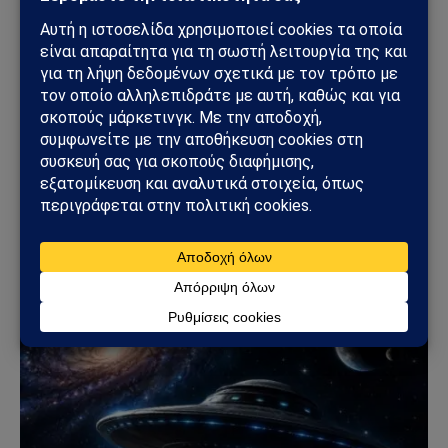
Sahiel Newsroom
Facebook
X
Pinterest
Instagram
Tumblr
(Twitter)
Το Sahiel.gr είναι ανεξάρτητη ψηφιακή πύλη ενημέρωσης
και ανάλυσης με έμφαση στη γεωπολιτική, τη διεθνή
ασφάλεια, τα εθνικά ζητήματα και τις διεθνείς εξελίξεις
που επηρεάζουν την Ελλάδα και τον ευρύτερο ελληνισμό.
ΔΕΙΤΕ ΕΠΙΣΗΣ →