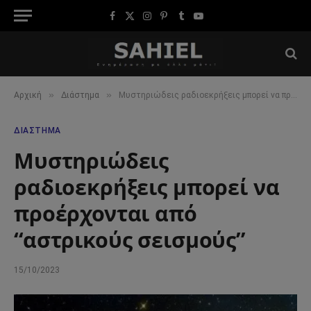
Facebook
X
Instagram
Pinterest
Tumblr
YouTube
(Twitter)
»
»
Αρχική
Διάστημα
Μυστηριώδεις ραδιοεκρήξεις μπορεί να προέρχονται από “αστρικούς σεισμούς”
ΔΙΆΣΤΗΜΑ
Μυστηριώδεις
ραδιοεκρήξεις μπορεί να
προέρχονται από
“αστρικούς σεισμούς”
15/10/2023