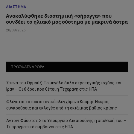
ΔΙΆΣΤΗΜΑ
Ανακαλύφθηκε διαστημική «σήραγγα» που
συνδέει το ηλιακό μας σύστημα με μακρινά άστρα
20/08/2025
ΠΡΟΣΦΑΤΑ ΑΡΘΡΑ
Στενά του Ορμούζ: Το μεγάλο όπλο στρατηγικής ισχύος του
Ιράν – Οι 6 όροι που θέτει η Τεχεράνη στις ΗΠΑ
Φλέγεται το πακιστανικά ελεγχόμενο Κασμίρ: Νεκροί,
συγκρούσεις και εκλογές υπό τη σκιά μιας βαθιάς κρίσης
Άντονι Φάουτσι: Στο Υπουργείο Δικαιοσύνης η υπόθεσή του –
Τι πραγματικά συμβαίνει στις ΗΠΑ