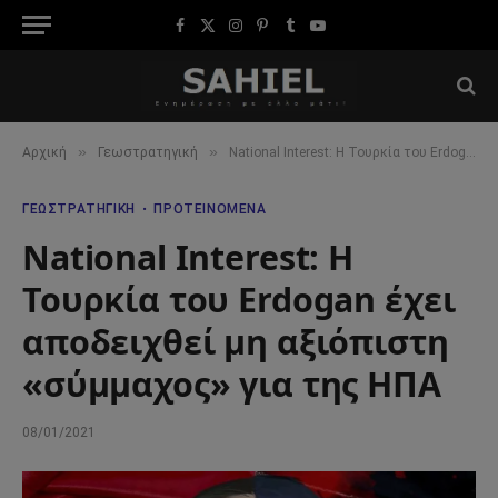
Facebook
X
Instagram
Pinterest
Tumblr
YouTube
(Twitter)
»
»
Αρχική
Γεωστρατηγική
National Interest: H Τουρκία του Erdogan έχει αποδειχθεί μη αξιόπιστη «σύμμαχος» για της ΗΠΑ
ΓΕΩΣΤΡΑΤΗΓΙΚΉ
ΠΡΟΤΕΙΝΌΜΕΝΑ
National Interest: H
Τουρκία του Erdogan έχει
αποδειχθεί μη αξιόπιστη
«σύμμαχος» για της ΗΠΑ
08/01/2021