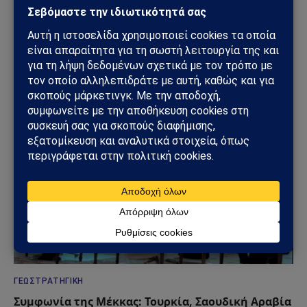
ΠΑΡΆΞΕΝΑ
Πεντάγωνο και UFO: Νέα απόρρητα αρχεία,
βίντεο και ανεξήγητες καταγραφές UAP βγαίνουν
στο φως
08/08/2026
ΓΕΩΣΤΡΑΤΗΓΙΚΉ
Συμφωνία της Μέκκας: Τουρκία, Σαουδική Αραβία