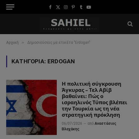
Facebook
X
Instagram
Pinterest
Tumblr
YouTube
(Twitter)
»
Αρχική
Δημοσιεύσεις με ετικέτα "Erdogan"
ΚΑΤΗΓΟΡΊΑ:
ERDOGAN
Η πολιτική σύγκρουση
Άγκυρας – Τελ Αβίβ
βαθαίνει: Πώς ο
ισραηλινός Τύπος βλέπει
την Τουρκία ως τη νέα
στρατηγική πρόκληση
06/07/2026
από
Αναστάσιος
Βλαχάκης