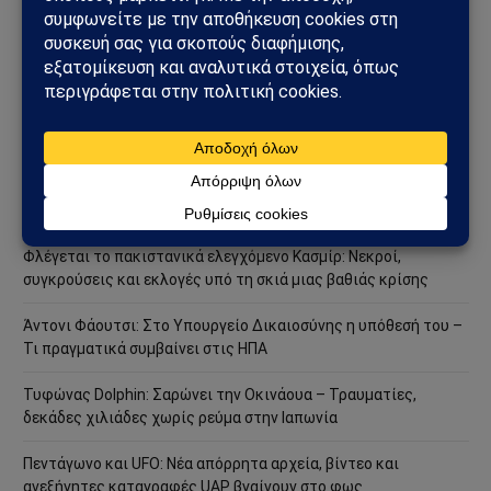
ΠΡΟΣΦΑΤΑ ΑΡΘΡΑ
Στενά του Ορμούζ: Το μεγάλο όπλο στρατηγικής ισχύος του
Ιράν – Οι 6 όροι που θέτει η Τεχεράνη στις ΗΠΑ
Φλέγεται το πακιστανικά ελεγχόμενο Κασμίρ: Νεκροί,
συγκρούσεις και εκλογές υπό τη σκιά μιας βαθιάς κρίσης
Άντονι Φάουτσι: Στο Υπουργείο Δικαιοσύνης η υπόθεσή του –
Τι πραγματικά συμβαίνει στις ΗΠΑ
Τυφώνας Dolphin: Σαρώνει την Οκινάουα – Τραυματίες,
δεκάδες χιλιάδες χωρίς ρεύμα στην Ιαπωνία
Πεντάγωνο και UFO: Νέα απόρρητα αρχεία, βίντεο και
ανεξήγητες καταγραφές UAP βγαίνουν στο φως