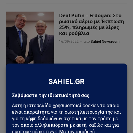
Deal Putin – Erdogan: Στο
ρωσικό αέριο με Έκπτωση
25%, πληρωμές με λίρες
και ρούβλια
16/09/2022
από
Sahiel Newsroom
National Interest: H
Τουρκία του Erdogan έχει
αποδειχθεί μη αξιόπιστη
«σύμμαχος» για της ΗΠΑ
08/01/2021
από
Sahiel Newsroom