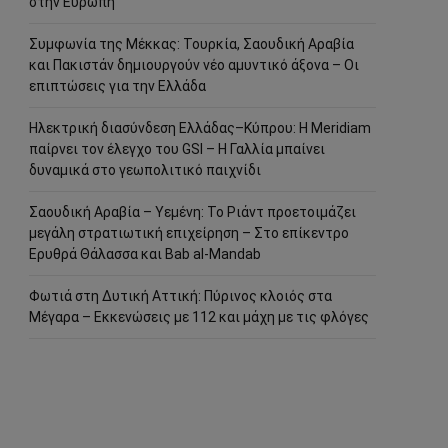
στην Ευρώπη
Συμφωνία της Μέκκας: Τουρκία, Σαουδική Αραβία
και Πακιστάν δημιουργούν νέο αμυντικό άξονα – Οι
επιπτώσεις για την Ελλάδα
Ηλεκτρική διασύνδεση Ελλάδας–Κύπρου: Η Meridiam
παίρνει τον έλεγχο του GSI – Η Γαλλία μπαίνει
δυναμικά στο γεωπολιτικό παιχνίδι
Σαουδική Αραβία – Υεμένη: Το Ριάντ προετοιμάζει
μεγάλη στρατιωτική επιχείρηση – Στο επίκεντρο
Ερυθρά Θάλασσα και Bab al-Mandab
Φωτιά στη Δυτική Αττική: Πύρινος κλοιός στα
Μέγαρα – Εκκενώσεις με 112 και μάχη με τις φλόγες