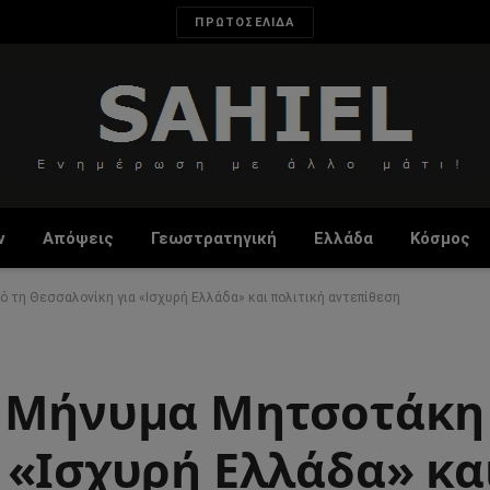
ΠΡΩΤΟΣΕΛΙΔΑ
ν
Απόψεις
Γεωστρατηγική
Ελλάδα
Κόσμος
 τη Θεσσαλονίκη για «Ισχυρή Ελλάδα» και πολιτική αντεπίθεση
: Μήνυμα Μητσοτάκη
 «Ισχυρή Ελλάδα» κα