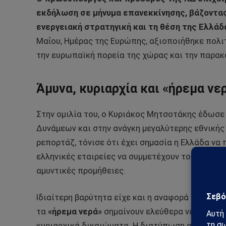
εκδήλωση σε μήνυμα επανεκκίνησης, βάζοντας 
ενεργειακή στρατηγική και τη θέση της Ελλά
Μαΐου, Ημέρας της Ευρώπης, αξιοποιήθηκε πολι
την ευρωπαϊκή πορεία της χώρας και την παρα
Άμυνα, κυριαρχία και «ήρεμα νε
Στην ομιλία του, ο Κυριάκος Μητσοτάκης έδωσε
Δυνάμεων και στην ανάγκη μεγαλύτερης εθνικής
ρεπορτάζ, τόνισε ότι έχει σημασία η Ελλάδα να
ελληνικές εταιρείες να συμμετέχουν τουλάχιστ
αμυντικές προμήθειες.
Ιδιαίτερη βαρύτητα είχε και η αναφορά του στ
τα
«ήρεμα νερά»
σημαίνουν ελεύθερα νερά, με σ
κυριαρχικά δικαιώματα. Η διατύπωση αυτή επιχ