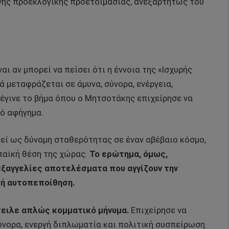
ονης προεκλογικής προετοιμασίας, ανεξαρτήτως του
ι αν μπορεί να πείσει ότι η έννοια της «Ισχυρής
ά μεταφράζεται σε άμυνα, σύνορα, ενέργεια,
 έγινε το βήμα όπου ο Μητσοτάκης επιχείρησε να
κό αφήγημα.
εί ως δύναμη σταθερότητας σε έναν αβέβαιο κόσμο,
παϊκή θέση της χώρας.
Το ερώτημα, όμως,
 εξαγγελίες αποτελέσματα που αγγίζουν την
κή αυτοπεποίθηση.
τειλε απλώς κομματικό μήνυμα.
Επιχείρησε να
ύνορα, ενεργή διπλωματία και πολιτική συσπείρωση.