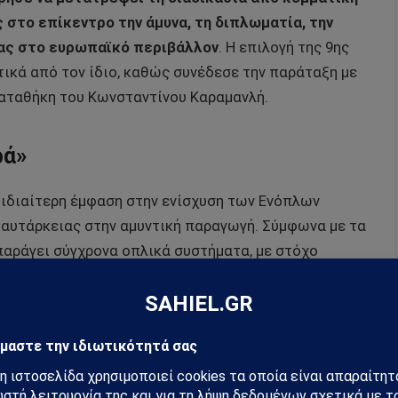
στο επίκεντρο την άμυνα, τη διπλωματία, την
δας στο ευρωπαϊκό περιβάλλον
. Η επιλογή της 9ης
τικά από τον ίδιο, καθώς συνέδεσε την παράταξη με
καταθήκη του Κωνσταντίνου Καραμανλή.
ρά»
 ιδιαίτερη έμφαση στην ενίσχυση των Ενόπλων
 αυτάρκειας στην αμυντική παραγωγή. Σύμφωνα με τα
 παράγει σύγχρονα οπλικά συστήματα, με στόχο
ον στο 25% της παραγωγής που αφορά μεγάλες
α ελληνοτουρκικά. Ο πρωθυπουργός υπογράμμισε ότι
εβασμό στο Διεθνές Δίκαιο και στα ελληνικά
ειρεί να ισορροπήσει ανάμεσα στη γραμμή