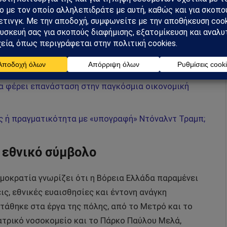
 να μη δοθεί εικόνα υποχώρησης σε ζητήματα εθνικής
α φέρει επανάσταση στην παγκόσμια οικονομική
ς ή πραγματικότητα με «υπογραφή» Ντόναλντ Τραμπ;
 εθνικό σύμβολο
μοκρατία γνωρίζει ότι η Βόρεια Ελλάδα παραμένει
ις, εθνικές ευαισθησίες και έντονη ανάγκη
άθηκε στα έργα της πόλης, από το Μετρό και το
ιατρικό νοσοκομείο και το Πάρκο Παύλου Μελά,