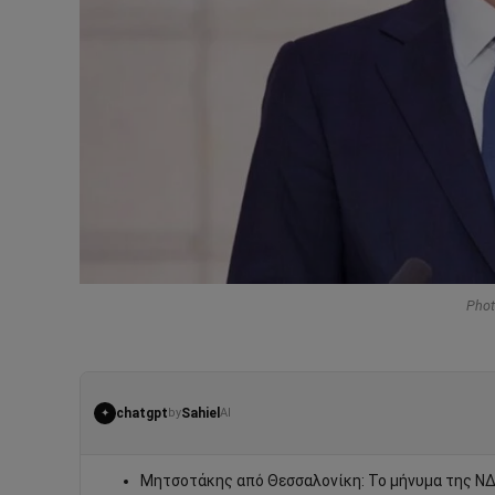
Phot
chatgpt
Sahiel
by
AI
✦
Μητσοτάκης από Θεσσαλονίκη: Το μήνυμα της ΝΔ 