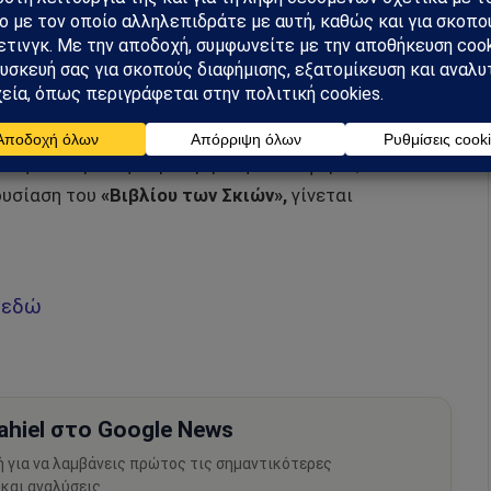
ς αγαπημένης,
Ματούλας Ζαμάνη.
α, πλέκουν με το ραπ και δίνουν ένα αποτέλεσμα,
 από μεγάλη μερίδα κοινού και Μέσων.
ονή τόσο για τη συγκεκριμένη κυκλοφορία, όσο και
ουσίαση του
«Βιβλίου των Σκιών»,
γίνεται
»
εδώ
hiel στο Google News
ή για να λαμβάνεις πρώτος τις σημαντικότερες
 και αναλύσεις.