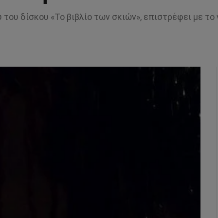
 του δίσκου «Το βιβλίο των σκιών», επιστρέφει με το 