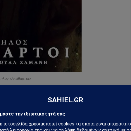
βηλος «Ακάθαρτοι»
του δίσκου
«Το βιβλίο των σκιών»,
επιστρέφει με το
υσιάζονταςένα εξαιρετικό clip σε σενάριο και
τα και τη θεατρικότητα που χαρακτηρίζει κάθε του