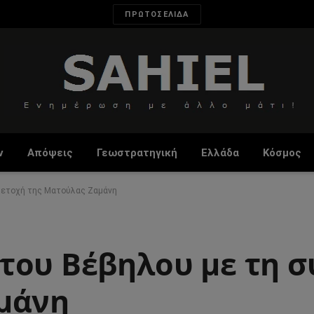
ΠΡΩΤΟΣΕΛΙΔΑ
ν
Απόψεις
Γεωστρατηγική
Ελλάδα
Κόσμος
μετοχή της Ματούλας Ζαμάνη
του Βέβηλου με τη 
μάνη