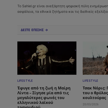
Το Sahiel.gr είναι ανεξάρτητη ψηφιακή πύλη ενημέρωσ
ασφάλεια, τα εθνικά ζητήματα και τις διεθνείς εξελίξ
ΔΕΙΤΕ ΕΠΙΣΗΣ →
LIFESTYLE
LIFESTYLE
Έφυγε από τη ζωή η Μαίρη
Τσακ Νόρις: 
Λίντα – Σίγησε μία από τις
του ο θρύλος
μεγαλύτερες φωνές του
κουλτούρας
ελληνικού λαϊκού
20/03/2026
τραγουδιού