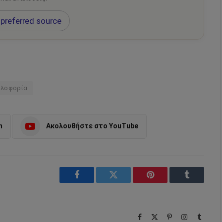
preferred source
κλοφορία
m
Ακολουθήστε στο YouTube
Facebook
Twitter
Pinterest
Tumblr
Facebook
X
Pinterest
Instagram
Tumbl