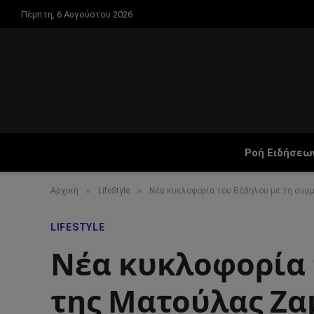
Πέμπτη, 6 Αυγούστου 2026
Ροή Ειδήσεω
»
»
Αρχική
LifeStyle
Νέα κυκλοφορία του Βέβηλου με τη συμ
LIFESTYLE
Νέα κυκλοφορία 
της Ματούλας Ζα