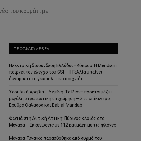
νέο του κομμάτι με
ΠΡΟΣΦΑΤΑ ΑΡΘΡΑ
Ηλεκτρική διασύνδεση Ελλάδας–Κύπρου: Η Meridiam
παίρνει τον έλεγχο του GSI – Η Γαλλία μπαίνει
δυναμικά στο γεωπολιτικό παιχνίδι
Σαουδική Αραβία – Υεμένη: Το Ριάντ προετοιμάζει
μεγάλη στρατιωτική επιχείρηση – Στο επίκεντρο
Ερυθρά Θάλασσα και Bab al-Mandab
Φωτιά στη Δυτική Αττική: Πύρινος κλοιός στα
Μέγαρα – Εκκενώσεις με 112 και μάχη με τις φλόγες
Μέγαρα: Γυναίκα παρασύρθηκε από συρμό του