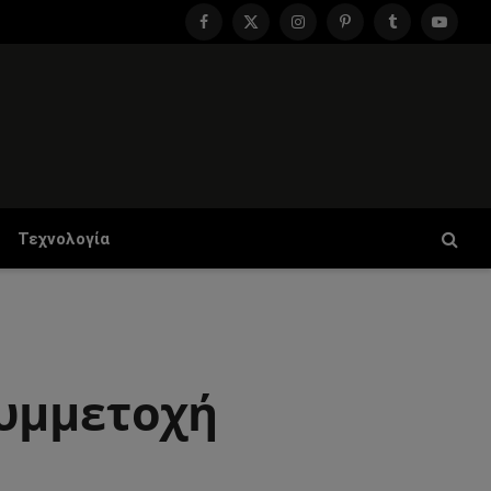
Facebook
X
Instagram
Pinterest
Tumblr
YouTu
(Twitter)
Τεχνολογία
συμμετοχή