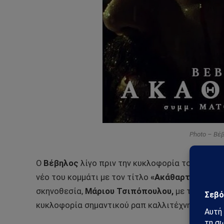
Photo – Βέ
O
Βέβηλος
λίγο πριν την κυκλοφορία του νέου 
νέο του κομμάτι με τον τίτλο
«Ακάθαρτοι»,
παρο
σκηνοθεσία,
Μάριου Τσιπόπουλου,
με τη ποιότη
κυκλοφορία σημαντικού ραπ καλλιτέχνη.