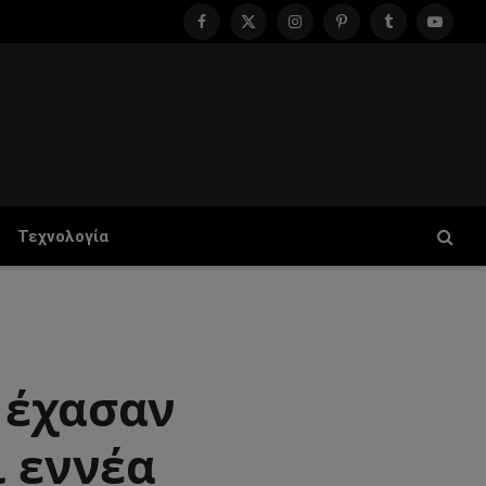
Facebook
X
Instagram
Pinterest
Tumblr
YouTu
(Twitter)
Τεχνολογία
 έχασαν
ι εννέα