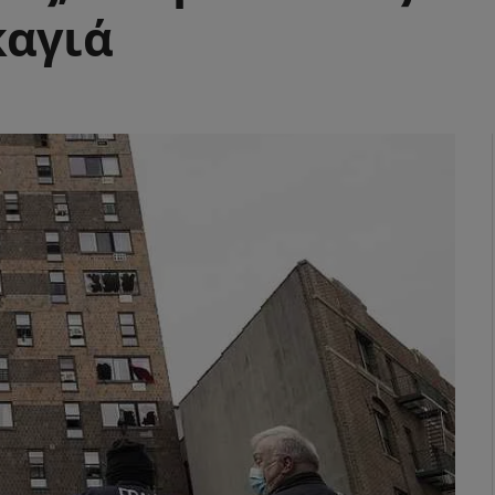
καγιά