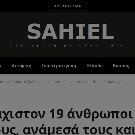
ΠΡΩΤΟΣΕΛΙΔΑ
ν
Απόψεις
Γεωστρατηγική
Ελλάδα
Κόσμος
σαν σήμερα τη ζωή τους, ανάμεσά τους και εννέα παιδιά, από πυρκαγιά
άχιστον 19 άνθρωποι
υς, ανάμεσά τους κα