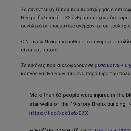
Σε συνέντευξη Τύπου που παραχώρησε ο επικεφ
Νίγκρο δήλωσε ότι 32 άνθρωποι έχουν διακομισ
συνολικά οι τραυματίες ανέρχονται σε τουλάχισ
Ο Ντάνιελ Νίγκρο πρόσθεσε ότι αναμένει
«πολλ
είναι και παιδιά.
Σε εικόνες που κυκλοφορούν σε
μέσα κοινωνική
καπνός να βγαίνουν από ένα παράθυρο του πολυ
More than 63 people were injured in the bla
stairwells of the 19-story Bronx building,
https://t.co/xdk0s6x0ZX
— HuffPost (@HuffPost)
January 9, 2022