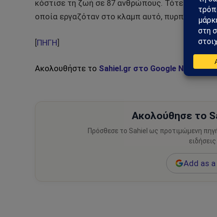
κόστισε τη ζωή σε 87 ανθρώπους. Τότε ένας άνδ
οποία εργαζόταν στο κλαμπ αυτό, πυρπόλησε το 
[
ΠΗΓΗ
]
Ακολουθήστε το
Sahiel.gr στο Google News
και 
Ακολούθησε το Sa
Πρόσθεσε το Sahiel ως προτιμώμενη πηγ
ειδήσεις
Add as a 