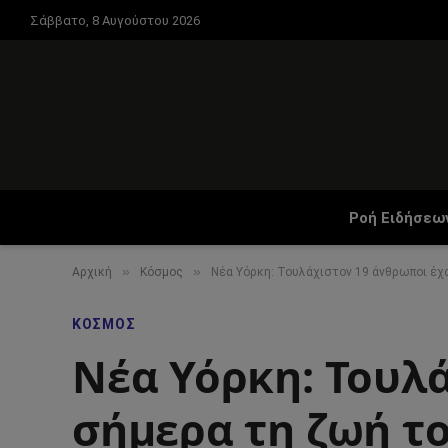
Σάββατο, 8 Αυγούστου 2026
Ροή Ειδήσεω
»
»
Αρχική
Κόσμος
Νέα Υόρκη: Τουλάχιστον 19 άνθρωποι έχα
ΚΌΣΜΟΣ
Νέα Υόρκη: Τουλ
σήμερα τη ζωή το