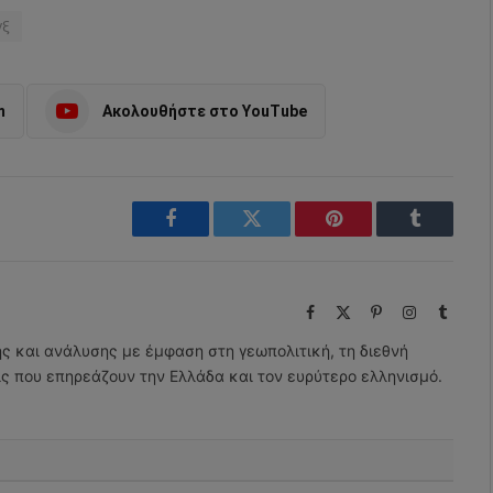
νξ
m
Ακολουθήστε στο YouTube
Facebook
Twitter
Pinterest
Tumblr
Facebook
X
Pinterest
Instagram
Tumbl
(Twitter)
ης και ανάλυσης με έμφαση στη γεωπολιτική, τη διεθνή
εις που επηρεάζουν την Ελλάδα και τον ευρύτερο ελληνισμό.