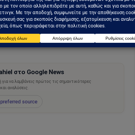
ρας οργισμένος που τον εγκατέλειψε η φίλη του, η
κτίριο έπειτα από καυγά που είχε μαζί της.
μάθετε πρώτοι όλες τις ειδήσεις.
hiel στο Google News
ή για να λαμβάνεις πρώτος τις σημαντικότερες
 και αναλύσεις.
preferred source