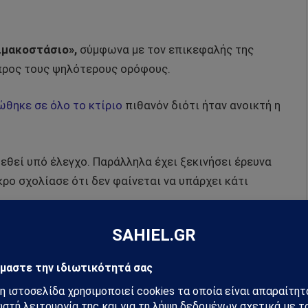
ιμακοστάσιο»,
σύμφωνα με τον επικεφαλής της
προς τους ψηλότερους ορόφους.
θηκε σε όλο το κτίριο
πιθανόν διότι ήταν ανοικτή η
εθεί υπό έλεγχο. Παράλληλα έχει ξεκινήσει έρευνα
γκρο σχολίασε ότι δεν φαίνεται να υπάρχει κάτι
ιχα φρικτή απώλεια ζωών ήταν σε μια πυρκαγιά
το Μπρονξ»
, εξήγησε ο ίδιος.
 νυχτερινό κέντρο Happy Land το 1990, η οποία