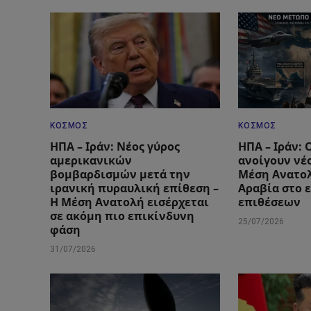
ΚΌΣΜΟΣ
ΚΌΣΜΟΣ
ΗΠΑ – Ιράν: Νέος γύρος
ΗΠΑ – Ιράν: 
αμερικανικών
ανοίγουν νέ
βομβαρδισμών μετά την
Μέση Ανατολ
ιρανική πυραυλική επίθεση –
Αραβία στο 
Η Μέση Ανατολή εισέρχεται
επιθέσεων
σε ακόμη πιο επικίνδυνη
25/07/2026
φάση
31/07/2026