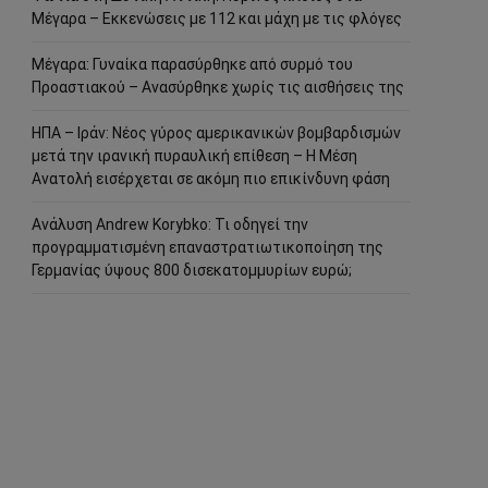
Μέγαρα – Εκκενώσεις με 112 και μάχη με τις φλόγες
Μέγαρα: Γυναίκα παρασύρθηκε από συρμό του
Προαστιακού – Ανασύρθηκε χωρίς τις αισθήσεις της
ΗΠΑ – Ιράν: Νέος γύρος αμερικανικών βομβαρδισμών
μετά την ιρανική πυραυλική επίθεση – Η Μέση
Ανατολή εισέρχεται σε ακόμη πιο επικίνδυνη φάση
Ανάλυση Andrew Korybko: Τι οδηγεί την
προγραμματισμένη επαναστρατιωτικοποίηση της
Γερμανίας ύψους 800 δισεκατομμυρίων ευρώ;