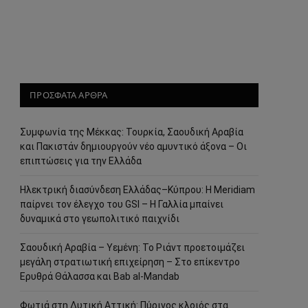
ΠΡΟΣΦΑΤΑ ΑΡΘΡΑ
Συμφωνία της Μέκκας: Τουρκία, Σαουδική Αραβία
και Πακιστάν δημιουργούν νέο αμυντικό άξονα – Οι
επιπτώσεις για την Ελλάδα
Ηλεκτρική διασύνδεση Ελλάδας–Κύπρου: Η Meridiam
παίρνει τον έλεγχο του GSI – Η Γαλλία μπαίνει
δυναμικά στο γεωπολιτικό παιχνίδι
Σαουδική Αραβία – Υεμένη: Το Ριάντ προετοιμάζει
μεγάλη στρατιωτική επιχείρηση – Στο επίκεντρο
Ερυθρά Θάλασσα και Bab al-Mandab
Φωτιά στη Δυτική Αττική: Πύρινος κλοιός στα