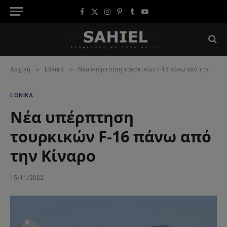
Facebook
X
Instagram
Pinterest
Tumblr
YouTube
(Twitter)
»
»
Αρχική
Εθνικά
Νέα υπέρπτηση τουρκικών F-16 πάνω από την Κίναρο
ΕΘΝΙΚΆ
Νέα υπέρπτηση
τουρκικών F-16 πάνω από
την Κίναρο
15/11/2022