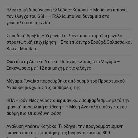
Ηλεκτρική διασύνδεση Ελλάδας–Κύπρου: Η Meridiam παίρνει
τον έλεγχο του GSI – Η Γαλλία μπαίνει δυναμικά στο
γεωπολιτικό παιχνίδι
Σαουδική Αραβία – Υεμένη: Το Ριάντ προετοιμάζει μεγάλη
στρατιωτική επιχείρηση – Στο επίκεντρο Ερυθρά Θάλασσα και
Bab al-Mandab
Φωτιά στη Δυτική Αττική: Πύρινος κλοιός στα Μέγαρα –
Εκκενώσεις με 112 και μάχη με τις φλόγες
Μέγαρα: Γυναίκα παρασύρθηκε από συρμό του Προαστιακού –
Ανασύρθηκε χωρίς τις αισθήσεις της
ΗΠΑ – Ιράν: Νέος γύρος αμερικανικών βομβαρδισμών μετά την
ιρανική πυραυλική επίθεση – Η Μέση Ανατολή εισέρχεται σε
ακόμη πιο επικίνδυνη φάση
Ανάλυση Andrew Korybko: Τι οδηγεί την προγραμματισμένη
επαναστρατιωτικοποίηση της Γερμανίας ύψους 800