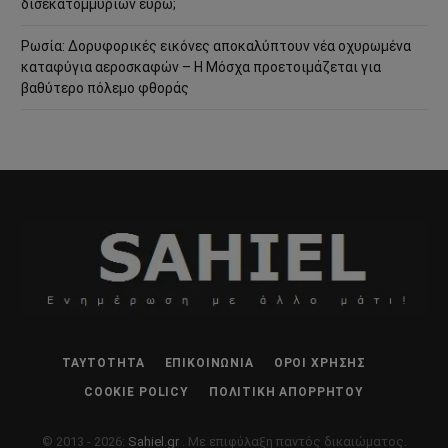
δισεκατομμυρίων ευρώ;
Ρωσία: Δορυφορικές εικόνες αποκαλύπτουν νέα οχυρωμένα
καταφύγια αεροσκαφών – Η Μόσχα προετοιμάζεται για
βαθύτερο πόλεμο φθοράς
ΤΑΥΤΌΤΗΤΑ
ΕΠΙΚΟΙΝΩΝΊΑ
ΌΡΟΙ ΧΡΉΣΗΣ
COOKIE POLICY
ΠΟΛΙΤΙΚΉ ΑΠΟΡΡΉΤΟΥ
© 2013 - 2026:
Sahiel.gr
. Με επιφύλαξη παντός δικαιώματος.