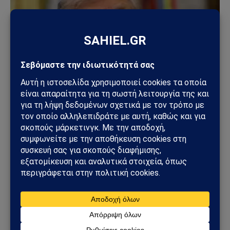
ΚΌΣΜΟΣ
ΗΠΑ – Ιράν: Νέος γύρος αμερικανικών
βομβαρδισμών μετά την ιρανική πυραυλική
επίθεση – Η Μέση Ανατολή εισέρχεται σε ακόμη
πιο επικίνδυνη φάση
31/07/2026