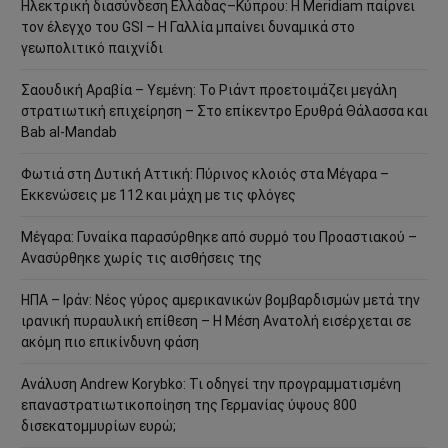
Ηλεκτρική διασύνδεση Ελλάδας–Κύπρου: Η Meridiam παίρνει
τον έλεγχο του GSI – Η Γαλλία μπαίνει δυναμικά στο
γεωπολιτικό παιχνίδι
Σαουδική Αραβία – Υεμένη: Το Ριάντ προετοιμάζει μεγάλη
στρατιωτική επιχείρηση – Στο επίκεντρο Ερυθρά Θάλασσα και
Bab al-Mandab
Φωτιά στη Δυτική Αττική: Πύρινος κλοιός στα Μέγαρα –
Εκκενώσεις με 112 και μάχη με τις φλόγες
Μέγαρα: Γυναίκα παρασύρθηκε από συρμό του Προαστιακού –
Ανασύρθηκε χωρίς τις αισθήσεις της
ΗΠΑ – Ιράν: Νέος γύρος αμερικανικών βομβαρδισμών μετά την
ιρανική πυραυλική επίθεση – Η Μέση Ανατολή εισέρχεται σε
ακόμη πιο επικίνδυνη φάση
Ανάλυση Andrew Korybko: Τι οδηγεί την προγραμματισμένη
επαναστρατιωτικοποίηση της Γερμανίας ύψους 800
δισεκατομμυρίων ευρώ;