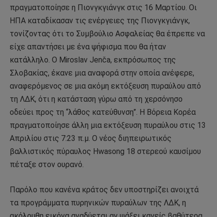
πραγματοποίησε η Πιονγκγιάνγκ στις 16 Μαρτίου. Οι
ΗΠΑ καταδίκασαν τις ενέργειες της Πιονγκγιάνγκ,
τονίζοντας ότι το Συμβούλιο Ασφαλείας θα έπρεπε να
είχε απαντήσει με ένα ψήφισμα που θα ήταν
κατάλληλο. Ο Miroslav Jenča, εκπρόσωπος της
Σλοβακίας, έκανε μια αναφορά στην οποία ανέφερε,
αναφερόμενος σε μια ακόμη εκτόξευση πυραύλου από
τη ΛΔΚ, ότι η κατάσταση γύρω από τη χερσόνησο
οδεύει προς τη “λάθος κατεύθυνση”. Η Βόρεια Κορέα
πραγματοποίησε άλλη μια εκτόξευση πυραύλου στις 13
Απριλίου στις 7:23 π.μ. Ο νέος διηπειρωτικός
βαλλιστικός πύραυλος Hwasong 18 στερεού καυσίμου
πέταξε στον ουρανό.
Παρόλο που κανένα κράτος δεν υποστηρίζει ανοιχτά
τα προγράμματα πυρηνικών πυραύλων της ΛΔΚ, η
ακόλουθη εικόνα αναδύεται αν ψάξει κανείς βαθύτερα