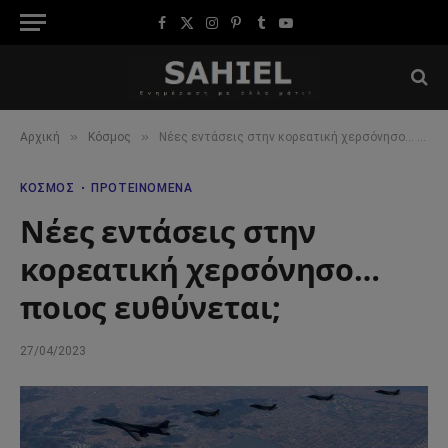
Facebook
X
Instagram
Pinterest
Tumblr
YouTube
(Twitter)
»
»
Αρχική
Κόσμος
Νέες εντάσεις στην κορεατική χερσόνησο… ποιος ευθύνεται;
ΚΌΣΜΟΣ
ΠΡΟΤΕΙΝΌΜΕΝΑ
Νέες εντάσεις στην
κορεατική χερσόνησο…
ποιος ευθύνεται;
27/04/2023