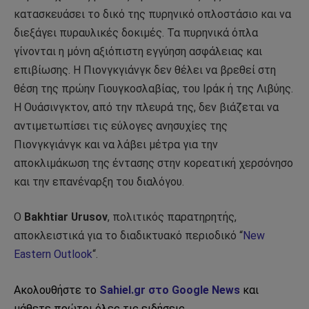
κατασκευάσει το δικό της πυρηνικό οπλοστάσιο και να
διεξάγει πυραυλικές δοκιμές. Τα πυρηνικά όπλα
γίνονται η μόνη αξιόπιστη εγγύηση ασφάλειας και
επιβίωσης. Η Πιονγκγιάνγκ δεν θέλει να βρεθεί στη
θέση της πρώην Γιουγκοσλαβίας, του Ιράκ ή της Λιβύης.
Η Ουάσινγκτον, από την πλευρά της, δεν βιάζεται να
αντιμετωπίσει τις εύλογες ανησυχίες της
Πιονγκγιάνγκ και να λάβει μέτρα για την
αποκλιμάκωση της έντασης στην κορεατική χερσόνησο
και την επανέναρξη του διαλόγου.
Ο
Bakhtiar Urusov
, πολιτικός παρατηρητής,
αποκλειστικά για το διαδικτυακό περιοδικό “
New
Eastern Outlook
“.
Ακολουθήστε το
Sahiel.gr στο Google News
και
μάθετε πρώτοι όλες τις ειδήσεις.