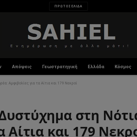
ΠΡΩΤΟΣΕΛΙΔΑ
ν
Απόψεις
Γεωστρατηγική
Ελλάδα
Κόσμος
έα: Αμφιβολίες για τα Αίτια και 179 Νεκροί
Δυστύχημα στη Νότι
α Αίτια και 179 Νεκρ