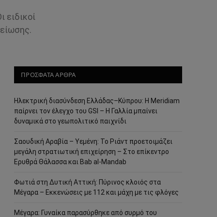
ι ειδικοί
γείωσης.
ΠΡΟΣΦΑΤΑ ΑΡΘΡΑ
Ηλεκτρική διασύνδεση Ελλάδας–Κύπρου: Η Meridiam
παίρνει τον έλεγχο του GSI – Η Γαλλία μπαίνει
δυναμικά στο γεωπολιτικό παιχνίδι
Σαουδική Αραβία – Υεμένη: Το Ριάντ προετοιμάζει
μεγάλη στρατιωτική επιχείρηση – Στο επίκεντρο
Ερυθρά Θάλασσα και Bab al-Mandab
Φωτιά στη Δυτική Αττική: Πύρινος κλοιός στα
Μέγαρα – Εκκενώσεις με 112 και μάχη με τις φλόγες
Μέγαρα: Γυναίκα παρασύρθηκε από συρμό του