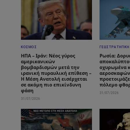
ΚΌΣΜΟΣ
ΓΕΩΣΤΡΑΤΗΓΙΚΉ
ΗΠΑ – Ιράν: Νέος γύρος
Ρωσία: Δορυ
αμερικανικών
αποκαλύπτο
βομβαρδισμών μετά την
οχυρωμένα 
ιρανική πυραυλική επίθεση –
αεροσκαφών
Η Μέση Ανατολή εισέρχεται
προετοιμάζε
σε ακόμη πιο επικίνδυνη
πόλεμο φθο
φάση
31/07/2026
31/07/2026