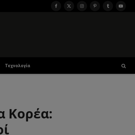
Facebook
X
Instagram
Pinterest
Tumblr
YouTu
(Twitter)
Τεχνολογία
α Κορέα:
οί