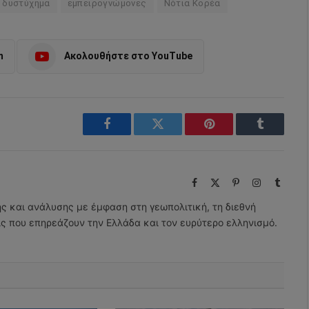
 δυστύχημα
εμπειρογνώμονες
Νότια Κορέα
m
Ακολουθήστε στο YouTube
Facebook
Twitter
Pinterest
Tumblr
Facebook
X
Pinterest
Instagram
Tumbl
(Twitter)
ης και ανάλυσης με έμφαση στη γεωπολιτική, τη διεθνή
εις που επηρεάζουν την Ελλάδα και τον ευρύτερο ελληνισμό.