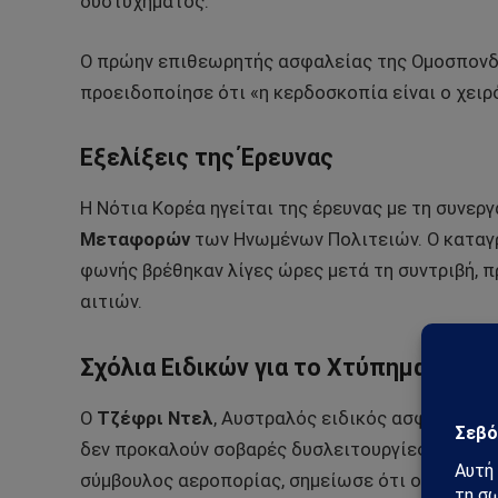
δυστυχήματος.
Ο πρώην επιθεωρητής ασφαλείας της Ομοσπονδ
προειδοποίησε ότι «η κερδοσκοπία είναι ο χειρ
Εξελίξεις της Έρευνας
Η Νότια Κορέα ηγείται της έρευνας με τη συνερ
Μεταφορών
των Ηνωμένων Πολιτειών. Ο καταγ
φωνής βρέθηκαν λίγες ώρες μετά τη συντριβή, 
αιτιών.
Σχόλια Ειδικών για το Χτύπημα Πουλ
Ο
Τζέφρι Ντελ
, Αυστραλός ειδικός ασφάλειας, 
δεν προκαλούν σοβαρές δυσλειτουργίες στο σύ
σύμβουλος αεροπορίας, σημείωσε ότι οι πυροσβε