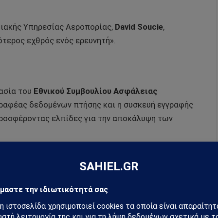
ιακής Υπηρεσίας Αεροπορίας,
David Soucie
,
ότερος εχθρός ενός ερευνητή».
γασία του
Εθνικού Συμβουλίου Ασφάλειας
ραφέας δεδομένων πτήσης και η συσκευή εγγραφής
προσφέροντας ελπίδες για την αποκάλυψη των
ιών
τόνισε ότι τα χτυπήματα πουλιών είναι συχνά, αλλά
στημα προσγείωσης. Αντίστοιχα, ο
Trevor Jensen
,
στικές υπηρεσίες θα έπρεπε να είναι έτοιμες για