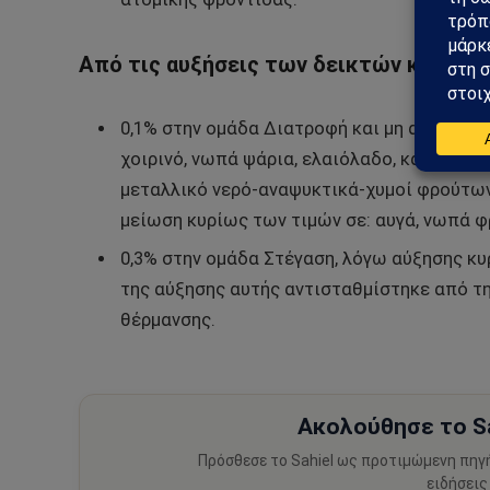
Από τις αυξήσεις των δεικτών κατά:
0,1% στην ομάδα Διατροφή και μη αλκοολού
χοιρινό, νωπά ψάρια, ελαιόλαδο, κατεψυγμ
μεταλλικό νερό-αναψυκτικά-χυμοί φρούτων
μείωση κυρίως των τιμών σε: αυγά, νωπά φ
0,3% στην ομάδα Στέγαση, λόγω αύξησης κυ
της αύξησης αυτής αντισταθμίστηκε από τ
θέρμανσης.
Ακολούθησε το Sa
Πρόσθεσε το Sahiel ως προτιμώμενη πηγ
ειδήσεις