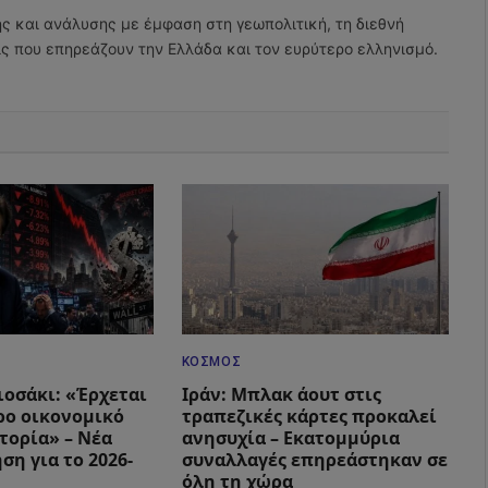
(Twitter)
ης και ανάλυσης με έμφαση στη γεωπολιτική, τη διεθνή
εις που επηρεάζουν την Ελλάδα και τον ευρύτερο ελληνισμό.
ΚΌΣΜΟΣ
ιοσάκι: «Έρχεται
Ιράν: Μπλακ άουτ στις
ρο οικονομικό
τραπεζικές κάρτες προκαλεί
τορία» – Νέα
ανησυχία – Εκατομμύρια
ση για το 2026-
συναλλαγές επηρεάστηκαν σε
όλη τη χώρα