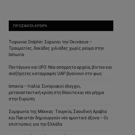
ΠΡΟΣΦΑΤΑ ΑΡΘΡΑ
Τυφώνας Dolphin: Σαρώνει την Οκινάουα –
Τραυματίες, δεκάδες χιλιάδες χωρίς ρεύμα στην
Ιαπωνία
Πεντάγωνο και UFO: Νέα απόρρητα αρχεία, βίντεο και
ανεξήγητες καταγραφές UAP βγαίνουν στο φως
Ισπανία – Ιταλία: Συνοριακοί έλεγχοι,
μεταναστευτική κρίση στη Θέουτα και νέο ρήγμα
στην Ευρώπη
Συμφωνία της Μέκκας: Τουρκία, Σαουδική Αραβία
και Πακιστάν δημιουργούν νέο αμυντικό άξονα – Οι
επιπτώσεις για την Ελλάδα