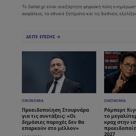
Το Sahiel.gr είναι ανεξάρτητη ψηφιακή πύλη ενημέρωσ
ασφάλεια, τα εθνικά ζητήματα και τις διεθνείς εξελίξ
ΔΕΙΤΕ ΕΠΙΣΗΣ →
ΟΙΚΟΝΟΜΊΑ
ΟΙΚΟΝΟΜΊΑ
Προειδοποίηση Στουρνάρα
Ρόμπερτ Κιγ
για τις συντάξεις: «Οι
το μεγαλύτε
δημόσιες παροχές δεν θα
κραχ στην ισ
επαρκούν στο μέλλον»
προειδοποίη
2027