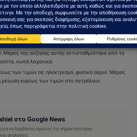
χα ποτά, λόγω αύξησης κυρίως των τιμών σε:
ένα λαχανικά, ζάχαρη-σοκολάτες-γλυκά-παγωτά,
. Μέρος της αύξησης αυτής αντισταθμίστηκε από τη
ρούτα, νωπά λαχανικά.
ρίως των τιμών σε: ηλεκτρισμό, φυσικό αέριο. Μέρος
η μείωση κυρίως των τιμών στο πετρέλαιο
hiel στο Google News
ή για να λαμβάνεις πρώτος τις σημαντικότερες
 και αναλύσεις.