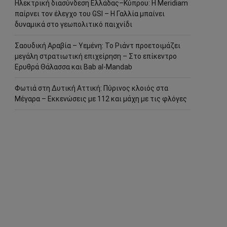
Ηλεκτρική διασύνδεση Ελλάδας–Κύπρου: Η Meridiam
παίρνει τον έλεγχο του GSI – Η Γαλλία μπαίνει
δυναμικά στο γεωπολιτικό παιχνίδι
Σαουδική Αραβία – Υεμένη: Το Ριάντ προετοιμάζει
μεγάλη στρατιωτική επιχείρηση – Στο επίκεντρο
Ερυθρά Θάλασσα και Bab al-Mandab
Φωτιά στη Δυτική Αττική: Πύρινος κλοιός στα
Μέγαρα – Εκκενώσεις με 112 και μάχη με τις φλόγες