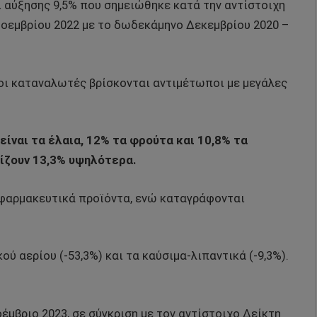
ι αύξησης 9,5% που σημειώθηκε κατά την αντίστοιχη
οεμβρίου 2022 με το δωδεκάμηνο Δεκεμβρίου 2020 –
ι οι καταναλωτές βρίσκονται αντιμέτωποι με μεγάλες
ίναι τα έλαια, 12% τα φρούτα και 10,8% τα
τίζουν 13,3% υψηλότερα.
α φαρμακευτικά προϊόντα, ενώ καταγράφονται
 αερίου (-53,3%) και τα καύσιμα-λιπαντικά (-9,3%).
έμβριο 2023, σε σύγκριση με τον αντίστοιχο Δείκτη