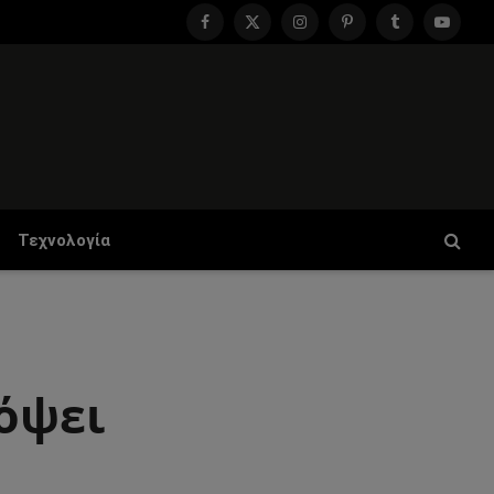
Facebook
X
Instagram
Pinterest
Tumblr
YouTu
(Twitter)
Τεχνολογία
νόψει