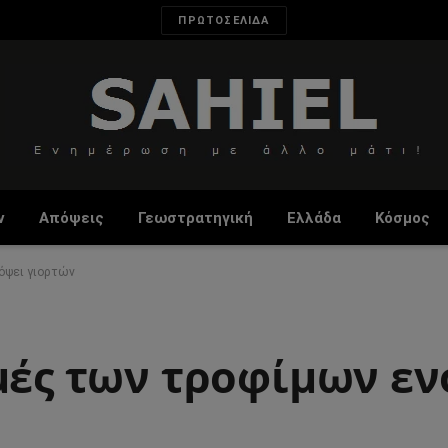
ΠΡΩΤΟΣΕΛΙΔΑ
ν
Απόψεις
Γεωστρατηγική
Ελλάδα
Κόσμος
όψει γιορτών
ιμές των τροφίμων ε