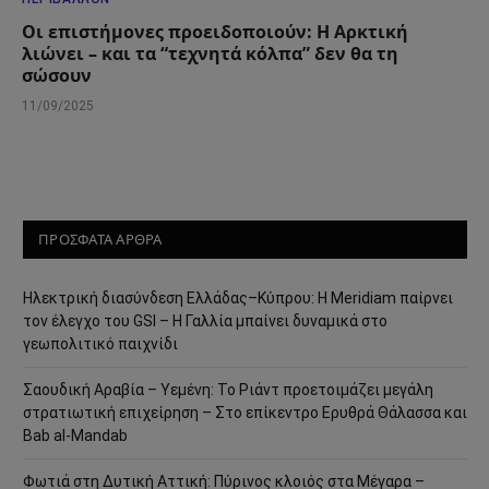
Οι επιστήμονες προειδοποιούν: Η Αρκτική
λιώνει – και τα “τεχνητά κόλπα” δεν θα τη
σώσουν
11/09/2025
ΠΡΟΣΦΑΤΑ ΑΡΘΡΑ
Ηλεκτρική διασύνδεση Ελλάδας–Κύπρου: Η Meridiam παίρνει
τον έλεγχο του GSI – Η Γαλλία μπαίνει δυναμικά στο
γεωπολιτικό παιχνίδι
Σαουδική Αραβία – Υεμένη: Το Ριάντ προετοιμάζει μεγάλη
στρατιωτική επιχείρηση – Στο επίκεντρο Ερυθρά Θάλασσα και
Bab al-Mandab
Φωτιά στη Δυτική Αττική: Πύρινος κλοιός στα Μέγαρα –