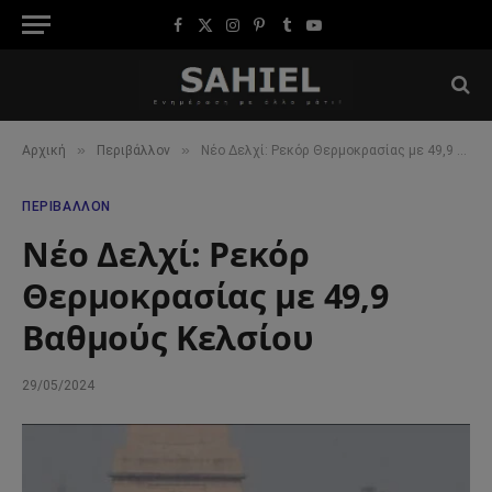
Facebook
X
Instagram
Pinterest
Tumblr
YouTube
(Twitter)
»
»
Αρχική
Περιβάλλον
Νέο Δελχί: Ρεκόρ Θερμοκρασίας με 49,9 Βαθμούς Κελσίου
ΠΕΡΙΒΆΛΛΟΝ
Νέο Δελχί: Ρεκόρ
Θερμοκρασίας με 49,9
Βαθμούς Κελσίου
29/05/2024