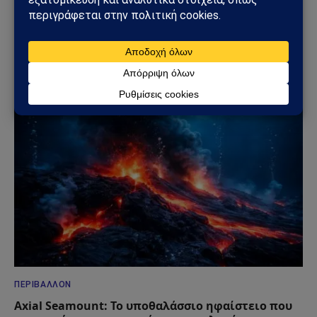
ΠΕΡΙΒΆΛΛΟΝ
Μανδύας της Γης: Η βαθύτερη γεώτρηση στο
Μασίφ Ατλαντίς φέρνει την ανθρωπότητα πιο
κοντά στο άγνωστο εσωτερικό του πλανήτη
16/02/2026
ΠΕΡΙΒΆΛΛΟΝ
Axial Seamount: Το υποθαλάσσιο ηφαίστειο που