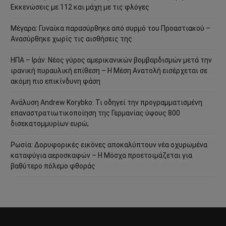
Εκκενώσεις με 112 και μάχη με τις φλόγες
Μέγαρα: Γυναίκα παρασύρθηκε από συρμό του Προαστιακού –
Ανασύρθηκε χωρίς τις αισθήσεις της
ΗΠΑ – Ιράν: Νέος γύρος αμερικανικών βομβαρδισμών μετά την
ιρανική πυραυλική επίθεση – Η Μέση Ανατολή εισέρχεται σε
ακόμη πιο επικίνδυνη φάση
Ανάλυση Andrew Korybko: Τι οδηγεί την προγραμματισμένη
επαναστρατιωτικοποίηση της Γερμανίας ύψους 800
δισεκατομμυρίων ευρώ;
Ρωσία: Δορυφορικές εικόνες αποκαλύπτουν νέα οχυρωμένα
καταφύγια αεροσκαφών – Η Μόσχα προετοιμάζεται για
βαθύτερο πόλεμο φθοράς