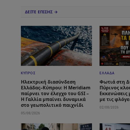
ΔΕΙΤΕ ΕΠΙΣΗΣ →
ΚΎΠΡΟΣ
ΕΛΛΆΔΑ
Ηλεκτρική διασύνδεση
Φωτιά στη Δ
Ελλάδας–Κύπρου: Η Meridiam
Πύρινος κλο
παίρνει τον έλεγχο του GSI –
Εκκενώσεις 
Η Γαλλία μπαίνει δυναμικά
με τις φλόγε
στο γεωπολιτικό παιχνίδι
02/08/2026
05/08/2026