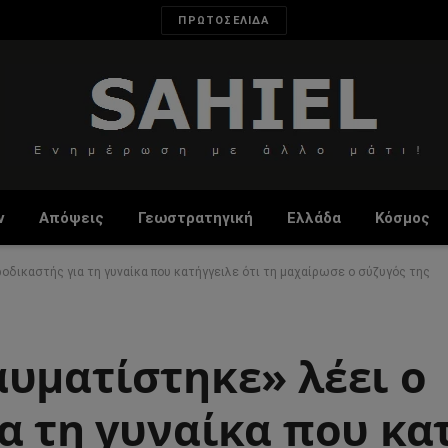
ΠΡΩΤΟΣΕΛΙΔΑ
ν
Απόψεις
Γεωστρατηγική
Ελλάδα
Κόσμος
ροδικαστής για τη γυναίκα που κατήγγειλε ότι τη μαχαίρωσε ο σύζυγός της
αυματίστηκε» λέει ο
α τη γυναίκα που κα