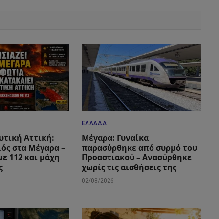
ΕΛΛΆΔΑ
υτική Αττική:
Μέγαρα: Γυναίκα
ιός στα Μέγαρα –
παρασύρθηκε από συρμό του
με 112 και μάχη
Προαστιακού – Ανασύρθηκε
ς
χωρίς τις αισθήσεις της
02/08/2026