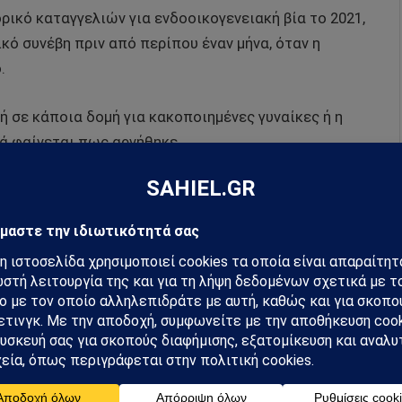
ορικό καταγγελιών για ενδοοικογενειακή βία το 2021,
κό συνέβη πριν από περίπου έναν μήνα, όταν η
.
 σε κάποια δομή για κακοποιημένες γυναίκες ή η
λά φαίνεται πως αρνήθηκε.
hiel στο Google News
ή για να λαμβάνεις πρώτος τις σημαντικότερες
 και αναλύσεις.
preferred source