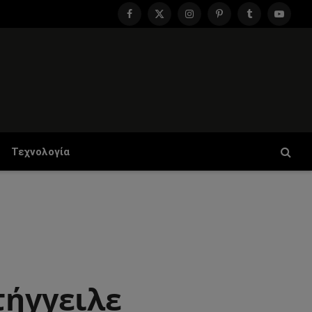
Facebook
X
Instagram
Pinterest
Tumblr
YouTu
(Twitter)
Τεχνολογία
τήγγειλε