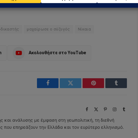
οδικαστής
μαχαίρωσε ο σύζυγός
Νίκαια
m
Ακολουθήστε στο YouTube
Facebook
Twitter
Pinterest
Tumblr
Facebook
X
Pinterest
Instagram
Tumbl
(Twitter)
ης και ανάλυσης με έμφαση στη γεωπολιτική, τη διεθνή
εις που επηρεάζουν την Ελλάδα και τον ευρύτερο ελληνισμό.