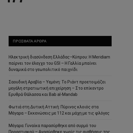
ΠΡΟΣΦΑΤΑ ΑΡΘΡΑ
Ηλεκτρική διασύνδεση Ελλάδας–Κύπρου: Η Meridiam
παίρνει τον έλεγχο του GSI – Η Γαλλία μπαίνει
δυναμικά στο γεωπολιτικό παιχνίδι
Σαουδική Αραβία – Υεμένη: Το Ριάντ προετοιμάζει
μεγάλη στρατιωτική επιχείρηση – Στο επίκεντρο
Ερυθρά Θάλασσα και Bab al-Mandab
Φωτιά στη Δυτική Αττική: Πύρινος κλοιός στα
Μέγαρα – Εκκενώσεις με 112 και μάχη με τις φλόγες
Μέγαρα: Γυναίκα παρασύρθηκε από συρμό του
Προαστιακού – Ανασύρθηκε χωρίς τις αισθήσεις της