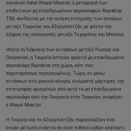
καναλιού Sahar Khayal Muazzin, η μεταφορά των
επιθετικών μη επανδρωμένων αεροσκαφών Bayraktar
TB2, συνδέεται με την ανάγκη ενίσχυσης των συνόρων
μεταξύ Τουρκίας και Αζερμπαϊτζάν με φόντο την
έξαρση της σύγκρουσης μεταξύ Τεχεράνης και Μπακού.
«Κατά τη διάρκεια των εντάσεων μεταξύ Ρωσίας και
Ουκρανίας, η Τουρκία έστειλε αρκετά μη επανδρωμένα
αεροσκάφη Bayraktar στη χώρα, κάτι που
παρατηρήσαμε προηγουμένως. Τώρα, εν μέσω
εντάσεων στα ιρανικά σύνορα, γινόμαστε μάρτυρες της
επιστροφής ορισμένων από αυτά τα μη επανδρωμένα
αεροσκάφη από την Ουκρανία στην Τουρκία», αναφέρει
ο Khayal Muazzin.
Η Τουρκία και το Αζερμπαϊτζάν, παρουσιάζουν ένα
ενιαίο μέτωπο ενάντια σε έναν πιθανό εχθρό απέναντι