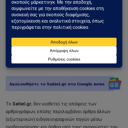
Οι εξελίξεις βρίσκονται ακόμη στα αρχικά τους στάδια,
αλλά είναι προφανές ότι τόσο η Άγκυρα όσο και το
Μπακού, κάνουν σημαντικές κινήσεις και δεν είναι
πρόθυμοι να σταματήσουν τις προσπάθειές τους.
Σίγουρα θα υπάρξουν ωθήσεις προς τις αλλαγές του
γεωπολιτικού τοπίου τους επόμενους μήνες και
χρόνια.
Πηγή:
pentapostagma.gr
Το
Sahiel.gr
, δεν υιοθετεί τις απόψεις των
αρθρογράφων, επίσης περιλαμβάνει άρθρα άλλων
(εξωτερικών) ειδησειογραφικών πηγών μέσω
αναδημοσίευσης και άρθρα από τους αναγνώστες του