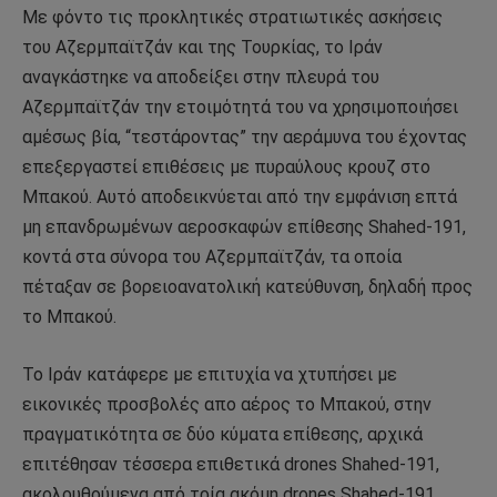
Με φόντο τις προκλητικές στρατιωτικές ασκήσεις
του Αζερμπαϊτζάν και της Τουρκίας, το Ιράν
αναγκάστηκε να αποδείξει στην πλευρά του
Αζερμπαϊτζάν την ετοιμότητά του να χρησιμοποιήσει
αμέσως βία, “τεστάροντας” την αεράμυνα του έχοντας
επεξεργαστεί επιθέσεις με πυραύλους κρουζ στο
Μπακού. Αυτό αποδεικνύεται από την εμφάνιση επτά
μη επανδρωμένων αεροσκαφών επίθεσης Shahed-191,
κοντά στα σύνορα του Αζερμπαϊτζάν, τα οποία
πέταξαν σε βορειοανατολική κατεύθυνση, δηλαδή προς
το Μπακού.
Το Ιράν κατάφερε με επιτυχία να χτυπήσει με
εικονικές προσβολές απο αέρος το Μπακού, στην
πραγματικότητα σε δύο κύματα επίθεσης, αρχικά
επιτέθησαν τέσσερα επιθετικά drones Shahed-191,
ακολουθούμενα από τρία ακόμη drones Shahed-191.