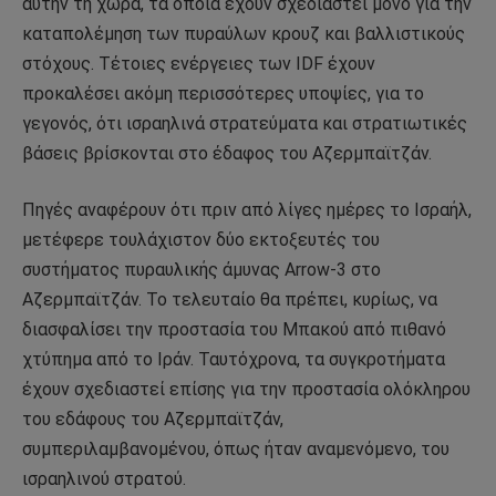
αυτήν τη χώρα, τα οποία έχουν σχεδιαστεί μόνο για την
καταπολέμηση των πυραύλων κρουζ και βαλλιστικούς
στόχους. Τέτοιες ενέργειες των IDF έχουν
προκαλέσει ακόμη περισσότερες υποψίες, για το
γεγονός, ότι ισραηλινά στρατεύματα και στρατιωτικές
βάσεις βρίσκονται στο έδαφος του Αζερμπαϊτζάν.
Πηγές αναφέρουν ότι πριν από λίγες ημέρες το Ισραήλ,
μετέφερε τουλάχιστον δύο εκτοξευτές του
συστήματος πυραυλικής άμυνας Arrow-3 στο
Αζερμπαϊτζάν. Το τελευταίο θα πρέπει, κυρίως, να
διασφαλίσει την προστασία του Μπακού από πιθανό
χτύπημα από το Ιράν. Ταυτόχρονα, τα συγκροτήματα
έχουν σχεδιαστεί επίσης για την προστασία ολόκληρου
του εδάφους του Αζερμπαϊτζάν,
συμπεριλαμβανομένου, όπως ήταν αναμενόμενο, του
ισραηλινού στρατού.