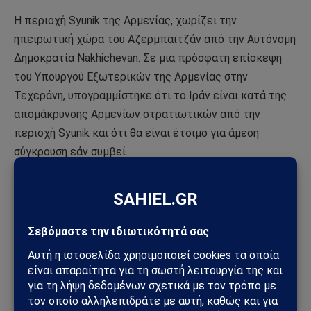
Η περιοχή Syunik της Αρμενίας, χωρίζει την
ηπειρωτική χώρα του Αζερμπαϊτζάν από την Αυτόνομη
Δημοκρατία Nakhichevan. Σε μια πρόσφατη επίσκεψη
του Υπουργού Εξωτερικών της Αρμενίας στην
Τεχεράνη, υπογραμμίστηκε ότι το Ιράν είναι κατά της
απομάκρυνσης Αρμενίων στρατιωτικών από την
περιοχή Syunik και ότι θα είναι έτοιμο για άμεση
σύγκρουση εάν συμβεί.
Το Ιράν είναι τυχερό από αυτή την άποψη ότι δεν
χρειάζεται να πολεμήσει, αλλά απλώς να δείξει τις
δυνάμεις του και να επισημάνει τις «κόκκινες γραμμές
του», καθώς τόσο η Ρωσία όσο και η Κίνα, δεν φαίνονται
διατεθειμένες να επιτρέψουν στο “Μεγάλο Τουράν” να
γίνει πραγματικότητα.