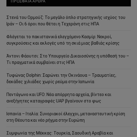
ΠΡΟΣΦΑΤΑ ΑΡΘΡΑ
Στενά του Ορμούζ: Το μεγάλο όπλο στρατηγικής ισχύος του
Ιράν – Οι 6 όροι που θέτει η Τεχεράνη στις ΗΠΑ
Φλέγεται το πακιστανικά ελεγχόμενο Κασμίρ: Νεκροί,
συγκρούσεις και εκλογές υπό τη σκιά μιας βαθιάς κρίσης
Άντονι Φάουτσι: Στο Υπουργείο Δικαιοσύνης η υπόθεσή του –
Τι πραγματικά συμβαίνει στις ΗΠΑ
Τυφώνας Dolphin: Σαρώνει την Οκινάουα – Τραυματίες,
δεκάδες χιλιάδες χωρίς ρεύμα στην Ιαπωνία
Πεντάγωνο και UFO: Νέα απόρρητα αρχεία, βίντεο και
ανεξήγητες καταγραφές UAP βγαίνουν στο φως
Ισπανία – Ιταλία: Συνοριακοί έλεγχοι, μεταναστευτική κρίση
στη Θέουτα και νέο ρήγμα στην Ευρώπη
Συμφωνία της Μέκκας: Τουρκία, Σαουδική Αραβία και