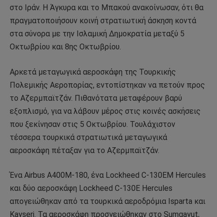
στο Ιράν. Η Άγκυρα και το Μπακού ανακοίνωσαν, ότι θα
πραγματοποιήσουν κοινή στρατιωτική άσκηση κοντά
στα σύνορα με την Ισλαμική Δημοκρατία μεταξύ 5
Οκτωβρίου και 8ης Οκτωβρίου.
Αρκετά μεταγωγικά αεροσκάφη της Τουρκικής
Πολεμικής Αεροπορίας, εντοπίστηκαν να πετούν προς
το Αζερμπαϊτζάν. Πιθανότατα μεταφέρουν βαρύ
εξοπλισμό, για να λάβουν μέρος στις κοινές ασκήσεις
που ξεκίνησαν στις 5 Οκτωβρίου. Τουλάχιστον
τέσσερα τουρκικά στρατιωτικά μεταγωγικά
αεροσκάφη πέταξαν για το Αζερμπαϊτζάν.
Ένα Airbus A400M-180, ένα Lockheed C-130EM Hercules
και δύο αεροσκάφη Lockheed C-130E Hercules
απογειώθηκαν από τα τουρκικά αεροδρόμια Isparta και
Kayseri. Τα αεροσκάφη προσγειώθηκαν στο Sumgayut,