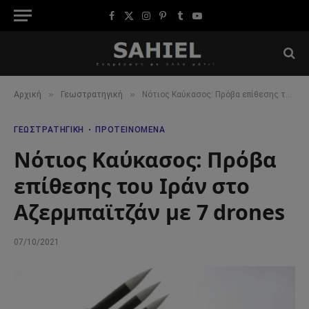
Facebook
X
Instagram
Pinterest
Tumblr
YouTube
(Twitter)
»
»
Αρχική
Γεωστρατηγική
Νότιος Καύκασος: Πρόβα επίθεσης του Ιράν στο Αζερμπαϊτζάν με 7 drones
ΓΕΩΣΤΡΑΤΗΓΙΚΉ
ΠΡΟΤΕΙΝΌΜΕΝΑ
Νότιος Καύκασος: Πρόβα
επίθεσης του Ιράν στο
Αζερμπαϊτζάν με 7 drones
07/10/2021