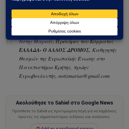
Κασσελάκη για διεθνείς παρατηρητές κατά τις
προσεχείς ευρωεκλογές της 9ης Ιουνίου 2024 αλλά και
τις εθνικές εκλογές, όποτε και αν γίνουν αυτές.
Νότης Μαριάς
, Πρόεδρος του Κόμματος
ΕΛΛΑΔΑ- Ο ΑΛΛΟΣ ΔΡΟΜΟΣ
, Καθηγητής
Θεσμών της Ευρωπαϊκής Ένωσης στο
Πανεπιστήμιο Κρήτης, πρώην
Ευρωβουλευτής, notismarias@gmail.com
Ακολούθησε το Sahiel στο Google News
Πρόσθεσε το Sahiel ως προτιμώμενη πηγή για να λαμβάνεις
πρώτος τις σημαντικότερες ειδήσεις και αναλύσεις.
Add as a preferred source