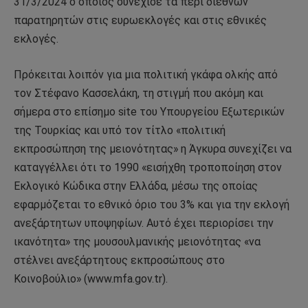
31/3/2024 ο οποίος συνέχισε τα περί διεθνών
παρατηρητών στις ευρωεκλογές και στις εθνικές
εκλογές.
Πρόκειται λοιπόν για μια πολιτική γκάφα ολκής από
τον Στέφανο Κασσελάκη, τη στιγμή που ακόμη και
σήμερα στο επίσημο site του Υπουργείου Εξωτερικών
της Τουρκίας και υπό τον τίτλο «πολιτική
εκπροσώπηση της μειονότητας» η Άγκυρα συνεχίζει να
καταγγέλλει ότι το 1990 «εισήχθη τροποποίηση στον
Εκλογικό Κώδικα στην Ελλάδα, μέσω της οποίας
εφαρμόζεται το εθνικό όριο του 3% και για την εκλογή
ανεξάρτητων υποψηφίων. Αυτό έχει περιορίσει την
ικανότητα» της μουσουλμανικής μειονότητας «να
στέλνει ανεξάρτητους εκπροσώπους στο
Κοινοβούλιο» (www.mfa.gov.tr).