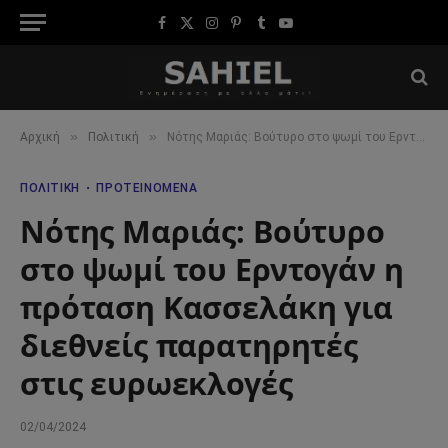
Facebook
X
Instagram
Pinterest
Tumblr
YouTube
(Twitter)
»
»
Αρχική
Πολιτική
Νότης Μαριάς: Βούτυρο στο ψωμί του Ερντογάν η πρόταση Κασσελάκη για διεθνείς παρατηρητές στις ευρωεκλογές
ΠΟΛΙΤΙΚΉ
ΠΡΟΤΕΙΝΌΜΕΝΑ
Νότης Μαριάς: Βούτυρο
στο ψωμί του Ερντογάν η
πρόταση Κασσελάκη για
διεθνείς παρατηρητές
στις ευρωεκλογές
02/04/2024