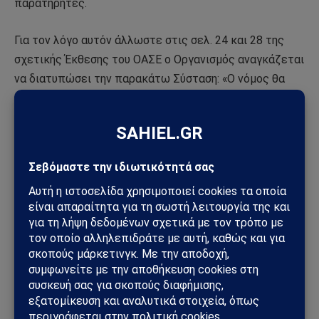
παρατηρητές.
Για τον λόγο αυτόν άλλωστε στις σελ. 24 και 28 της
σχετικής Έκθεσης του ΟΑΣΕ ο Οργανισμός αναγκάζεται
να διατυπώσει την παρακάτω Σύσταση: «Ο νόμος θα
πρέπει να τροποποιηθεί ώστε να προβλέπει ρητά την
παρατήρηση από εγχώριους και διεθνείς οργανισμούς,
σύμφωνα με τις δεσμεύσεις του ΟΑΣΕ».
Επιπλέον η Έκθεση στη σελ. 27 διατυπώνει ως Σύσταση
τη μείωση του εκλογικού ορίου του 3% αλλά μόνο για
την εκλογή ανεξάρτητων υποψηφίων!!! κάτι άλλωστε
που παγίως επιδιώκει και η Άγκυρα.
Η συνέχεια λοιπόν επί της οθόνης με την Άγκυρα να
περιμένει την κατάλληλη ευκαιρία να αξιοποιήσει κατά
το δοκούν την πολιτική γκάφα ολκής του Στέφανου