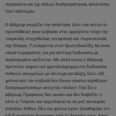
«έμπρακτα και όχι απλώς διαπραγμάτευση, αλλά λύση».
Γιατί απέτυχαν;
Ο Αβέρωφ γνωρίζει την απάντηση: Διότι και αυτών οι
προσπάθειες συνετρίβησαν στον αρράγιστο τοίχο της
τουρκικής στοχοθεσίας για αρπαγή και τουρκοποίηση
της Κύπρου. Τι εισηγείται στον Χριστοδουλίδη; Να είναι
«προετοιμασμένος για μια σύντομη διαδικασία με
συγκεκριμένο ορίζοντα». Με απλά λόγια, ο Αβέρωφ
προτείνει ασφυκτικό χρονοδιάγραμμα στη διαδικασία
πιθανών συνομιλιών με σύντομη κατάληξη, διότι «50
χρόνια από την εισβολή δεν δίνουν κανένα περιθώριο
διαπραγματεύσεων ανοιχτού τέλους». Πού ζει ο
Αβέρωφ; Προφανώς δεν ακούει και δεν διαβάζει τι
λένε οι Τούρκοι και περιπλανιέται σε ροζ συννεφάκι
ευσεβών πόθων. Εδώ και χρόνια έχουν ξεκαθαρίσει ότι
η διζωνική έχει διαγραφεί από το δεφτέρι τους. Αφού