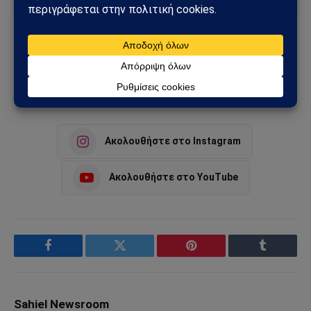
Αναστασιάδης
ΔΗΣΥ
Κληρίδης
Κυπριακό
Σάββας Ιακωβίδης
τσουνάμια του Αβέρωφ
Ακολουθήστε στο Instagram
Ακολουθήστε στο YouTube
Facebook
Twitter
Pinterest
Tumblr
Sahiel Newsroom