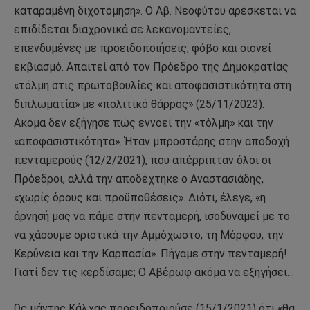
καταραμένη διχοτόμηση». Ο Αβ. Νεοφύτου αρέσκεται να
επιδίδεται διαχρονικά σε λεκανομαντείες,
επενδυμένες με προειδοποιήσεις, φόβο και οιονεί
εκβιασμό. Απαιτεί από τον Πρόεδρο της Δημοκρατίας
«τόλμη στις πρωτοβουλίες και αποφασιστικότητα στη
διπλωματία» με «πολιτικό θάρρος» (25/11/2023).
Ακόμα δεν εξήγησε πώς εννοεί την «τόλμη» και την
«αποφασιστικότητα». Ήταν μπροστάρης στην αποδοχή
πενταμερούς (12/2/2021), που απέρριπταν όλοι οι
Πρόεδροι, αλλά την αποδέχτηκε ο Αναστασιάδης,
«χωρίς όρους και προϋποθέσεις». Διότι, έλεγε, «η
άρνησή μας να πάμε στην πενταμερή, ισοδυναμεί με το
να χάσουμε οριστικά την Αμμόχωστο, τη Μόρφου, την
Κερύνεια και την Καρπασία». Πήγαμε στην πενταμερή!
Γιατί δεν τις κερδίσαμε; Ο Αβέρωφ ακόμα να εξηγήσει…
Ως μάντης Κάλχας προειδοποιούσε (15/1/2021) ότι «θα