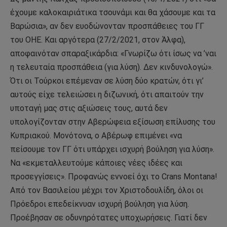
έχουμε καλοκαιριάτικα τσουνάμι και θα χάσουμε και τα
Βαρώσια», αν δεν ευοδώνονταν προσπάθειες του ΓΓ
του ΟΗΕ. Και αργότερα (27/2/2021, στον Άλφα),
αποφαινόταν σπαραξικάρδια: «Γνωρίζω ότι ίσως να ’ναι
η τελευταία προσπάθεια (για λύση). Δεν κινδυνολογώ».
Ότι οι Τούρκοι επέμεναν σε λύση δύο κρατών, ότι γι’
αυτούς είχε τελειώσει η διζωνική, ότι απαιτούν την
υποταγή μας στις αξιώσεις τους, αυτά δεν
υπολογίζονταν στην Αβερώφεια εξίσωση επίλυσης του
Κυπριακού. Μονότονα, ο Αβέρωφ επιμένει «να
πείσουμε τον ΓΓ ότι υπάρχει ισχυρή βούληση για λύση».
Να «εκμεταλλευτούμε κάποιες νέες ιδέες και
προσεγγίσεις». Προφανώς εννοεί όχι το Crans Montana!
Από τον Βασιλείου μέχρι τον Χριστοδουλίδη, όλοι οι
Πρόεδροι επεδείκνυαν ισχυρή βούληση για λύση.
Προέβησαν σε οδυνηρότατες υποχωρήσεις. Γιατί δεν