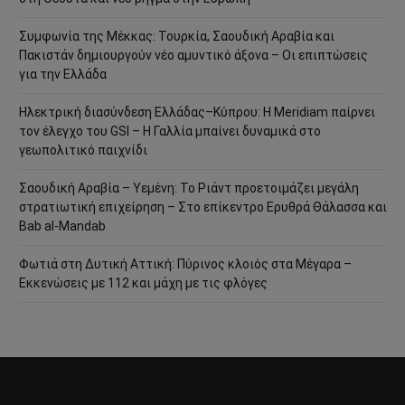
Συμφωνία της Μέκκας: Τουρκία, Σαουδική Αραβία και
Πακιστάν δημιουργούν νέο αμυντικό άξονα – Οι επιπτώσεις
για την Ελλάδα
Ηλεκτρική διασύνδεση Ελλάδας–Κύπρου: Η Meridiam παίρνει
τον έλεγχο του GSI – Η Γαλλία μπαίνει δυναμικά στο
γεωπολιτικό παιχνίδι
Σαουδική Αραβία – Υεμένη: Το Ριάντ προετοιμάζει μεγάλη
στρατιωτική επιχείρηση – Στο επίκεντρο Ερυθρά Θάλασσα και
Bab al-Mandab
Φωτιά στη Δυτική Αττική: Πύρινος κλοιός στα Μέγαρα –
Εκκενώσεις με 112 και μάχη με τις φλόγες