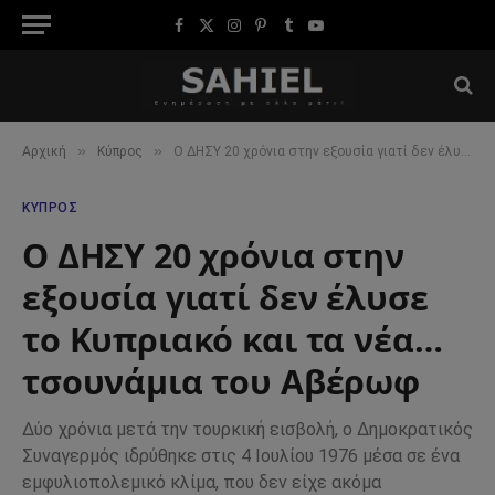
Facebook
X
Instagram
Pinterest
Tumblr
YouTube
(Twitter)
»
»
Αρχική
Κύπρος
Ο ΔΗΣΥ 20 χρόνια στην εξουσία γιατί δεν έλυσε το Κυπριακό και τα νέα… τσουνάμια του Αβέρωφ
ΚΎΠΡΟΣ
Ο ΔΗΣΥ 20 χρόνια στην
εξουσία γιατί δεν έλυσε
το Κυπριακό και τα νέα…
τσουνάμια του Αβέρωφ
Δύο χρόνια μετά την τουρκική εισβολή, ο Δημοκρατικός
Συναγερμός ιδρύθηκε στις 4 Ιουλίου 1976 μέσα σε ένα
εμφυλιοπολεμικό κλίμα, που δεν είχε ακόμα