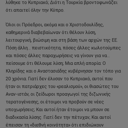
λύθηκε το Κυπριακό; Διότι η Τουρκία βροντοφωνάζει
ότι απαιτεί όλην την Κύπρο.
Όλοι οι Πρόεδροι, ακόμα και ο Χριστοδουλίδης,
καθημερινά διαβεβαίωναν ότι θέλουν λύση,
λειτουργική, βιώσιμη και στη βάση των αρχών της ΕΕ.
Πόση άλλη… πειστικότητα, πόσες άλλες κωλοτούμπες
και πόσες άλλες παραχωρήσεις να γίνουν για να…
πείσουμε ότι θέλουμε λύση; Μια απλή απορία: Ο
Κληρίδης και ο Αναστασιάδης κυβέρνησαν τον τόπο για
20 χρόνια. Γιατί δεν έλυσαν το Κυπριακό, αυτοί που
ήταν οι πατριάρχες του «ρεαλισμού», οι θιασώτες του
Αναν-ιστάν, οι ζείδωροι προαγωγοί της διζωνικής
τερατογένεσης, οι έτοιμοι να προβούν σε νέες
υποχωρήσεις; Και αυτοί ήταν έτοιμοι να μπουν σε
διαδικασία λύσης. Γιατί δεν την πέτυχαν; Και αυτοί
έπεισαν τη «διεθνή κοινότητα» ότι επιδιώκουν