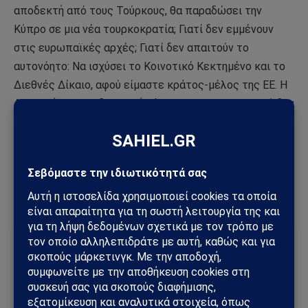
αποδεκτή από τους Τούρκους, θα παραδώσει την
Κύπρο σε μια νέα τουρκοκρατία; Γιατί δεν εμμένουν
στις ευρωπαϊκές αρχές; Γιατί δεν απαιτούν το
αυτονόητο: Να ισχύσει το Κοινοτικό Κεκτημένο και το
Διεθνές Δίκαιο, αφού είμαστε κράτος-μέλος της ΕΕ. Η
Αναν-ική, τουρκοδιζωνική γάγγραινα του Κυπριακού δεν
μπορεί να είναι η θεραπεία του.
Πηγή:
simerini.sigmalive.com
Ακολούθησε το Sahiel στο Google News
Πρόσθεσε το Sahiel ως προτιμώμενη πηγή για να λαμβάνεις
πρώτος τις σημαντικότερες ειδήσεις και αναλύσεις.
Add as a preferred source