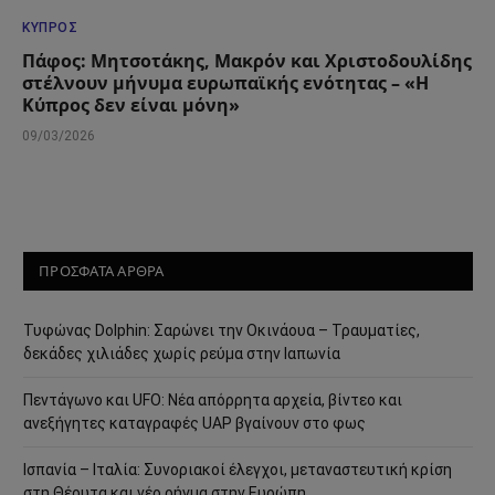
ΚΎΠΡΟΣ
Πάφος: Μητσοτάκης, Μακρόν και Χριστοδουλίδης
στέλνουν μήνυμα ευρωπαϊκής ενότητας – «Η
Κύπρος δεν είναι μόνη»
09/03/2026
ΠΡΟΣΦΑΤΑ ΑΡΘΡΑ
Τυφώνας Dolphin: Σαρώνει την Οκινάουα – Τραυματίες,
δεκάδες χιλιάδες χωρίς ρεύμα στην Ιαπωνία
Πεντάγωνο και UFO: Νέα απόρρητα αρχεία, βίντεο και
ανεξήγητες καταγραφές UAP βγαίνουν στο φως
Ισπανία – Ιταλία: Συνοριακοί έλεγχοι, μεταναστευτική κρίση
στη Θέουτα και νέο ρήγμα στην Ευρώπη