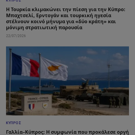
ΚΎΠΡΟΣ
Η Τουρκία κλιμακώνει την πίεση για την Κύπρο:
Μπαχτσελί, Ερντογάν και τουρκική ηγεσία
στέλνουν κοινό μήνυμα για «δύο κράτη» και
μόνιμη στρατιωτική παρουσία
22/07/2026
ΚΎΠΡΟΣ
Γαλλία–Κύπρος: Η συμφωνία που προκάλεσε οργή