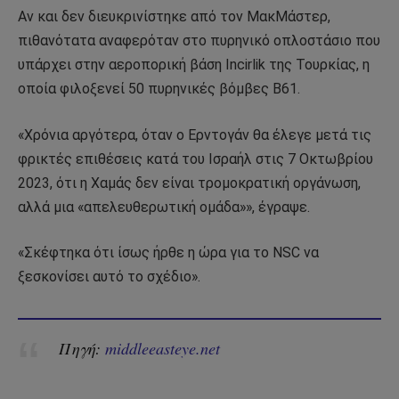
Αν και δεν διευκρινίστηκε από τον ΜακΜάστερ,
πιθανότατα αναφερόταν στο πυρηνικό οπλοστάσιο που
υπάρχει στην αεροπορική βάση Incirlik της Τουρκίας, η
οποία φιλοξενεί 50 πυρηνικές βόμβες B61.
«Χρόνια αργότερα, όταν ο Ερντογάν θα έλεγε μετά τις
φρικτές επιθέσεις κατά του Ισραήλ στις 7 Οκτωβρίου
2023, ότι η Χαμάς δεν είναι τρομοκρατική οργάνωση,
αλλά μια «απελευθερωτική ομάδα»», έγραψε.
«Σκέφτηκα ότι ίσως ήρθε η ώρα για το NSC να
ξεσκονίσει αυτό το σχέδιο».
Πηγή:
middleeasteye.net