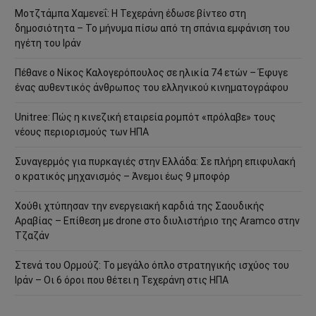
Μοτζτάμπα Χαμενεΐ: Η Τεχεράνη έδωσε βίντεο στη
δημοσιότητα – Το μήνυμα πίσω από τη σπάνια εμφάνιση του
ηγέτη του Ιράν
Πέθανε ο Νίκος Καλογερόπουλος σε ηλικία 74 ετών – Έφυγε
ένας αυθεντικός άνθρωπος του ελληνικού κινηματογράφου
Unitree: Πώς η κινεζική εταιρεία ρομπότ «πρόλαβε» τους
νέους περιορισμούς των ΗΠΑ
Συναγερμός για πυρκαγιές στην Ελλάδα: Σε πλήρη επιφυλακή
ο κρατικός μηχανισμός – Άνεμοι έως 9 μποφόρ
Χούθι χτύπησαν την ενεργειακή καρδιά της Σαουδικής
Αραβίας – Επίθεση με drone στο διυλιστήριο της Aramco στην
Τζαζάν
Στενά του Ορμούζ: Το μεγάλο όπλο στρατηγικής ισχύος του
Ιράν – Οι 6 όροι που θέτει η Τεχεράνη στις ΗΠΑ