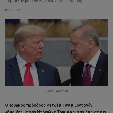
παραπλάνησε τον Ερντογάν κατά καιρούς.
01/09/2024
Photo - Αρχείου
Ο Τούρκος πρόεδρος Ρετζέπ Ταγίπ Ερντογάν
«έπαιξε» με τον Ντόναλντ Τραμπ και τον έπεισε ότι