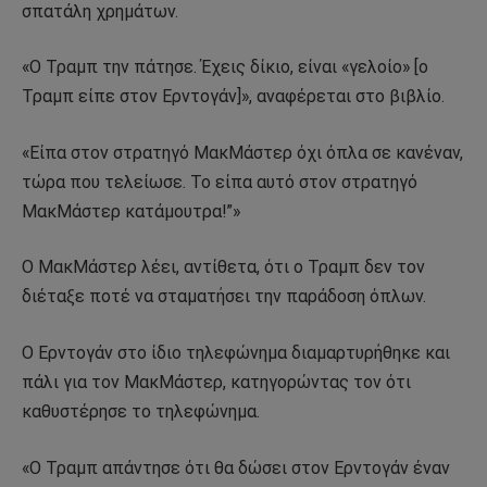
σπατάλη χρημάτων.
«Ο Τραμπ την πάτησε. Έχεις δίκιο, είναι «γελοίο» [ο
Τραμπ είπε στον Ερντογάν]», αναφέρεται στο βιβλίο.
«Είπα στον στρατηγό ΜακΜάστερ όχι όπλα σε κανέναν,
τώρα που τελείωσε. Το είπα αυτό στον στρατηγό
ΜακΜάστερ κατάμουτρα!”»
Ο ΜακΜάστερ λέει, αντίθετα, ότι ο Τραμπ δεν τον
διέταξε ποτέ να σταματήσει την παράδοση όπλων.
Ο Ερντογάν στο ίδιο τηλεφώνημα διαμαρτυρήθηκε και
πάλι για τον ΜακΜάστερ, κατηγορώντας τον ότι
καθυστέρησε το τηλεφώνημα.
«Ο Τραμπ απάντησε ότι θα δώσει στον Ερντογάν έναν