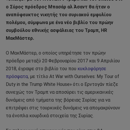
ο Σύρος πρόεδρος Μπασάρ αλ Άσαντ θα ήταν ο
αναπόφευκτος νικητής του συριακού εμφυλίου
πολέμου, σύμφωνα με ένα νέο βιβλίο του πρώην
συμβούλου εθνικής ασφάλειας του Τραμπ, HR
ΜακΜάστερ.
Ο ΜακΜάστερ, ο οποίος υπηρέτησε τον πρώην
πρόεδρο μεταξύ 20 Φεβρουαρίου 2017 και 9 Απριλίου
2018, έγραψε στο βιβλίο του που
κυκλοφόρησε
πρόσφατα
, με τίτλο At War with Ourselves: My Tour of
Duty in the Trump White House» ότι ο Ερντογάν πίεζε
συνεχώς τον Τραμπ να αποσύρει τις αμερικανικές
δυνάμεις από τμήματα της βόρειας Συρίας για να
επιτρέψει στις τουρκικές δυνάμεις να απομακρύνουν
τα ένοπλα κουρδικά στοιχεία της Συρίας.