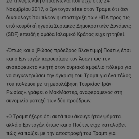
Σε τηλεφωνική επικοινωνία που είχε στις 24
Νοεμβρίου 2017, ο Ερντογάν είπε στον Τραμπ ότι δεν
δικαιολογείται πλέον η υποστήριξη των ΗΠΑ προς τις
υπό κουρδική ηγεσία Συριακές Δημοκρατικές Δυνάμεις
(SDF) επειδή η ομάδα Ισλαμικό Κράτος είχε ηττηθεί.
«Όπως και ο [Ρώσος πρόεδρος Βλαντίμιρ] Πούτιν, έτσι
και ο Ερντογάν παρουσίασε τον Άσαντ ως τον
αναπόφευκτο νικητή στον συριακό εμφύλιο πόλεμο για
να συγκεντρώσει την έγκριση του Τραμπ για ένα τέλος
του πολέμου με τη μεσολάβηση Τουρκίας-Ιράν-
Ρωσίας», γράφει ο ΜακΜάστερ, αναφερόμενος στη
συνομιλία μεταξύ των δύο προέδρων.
«Ο Τραμπ ήξερε ότι αυτά που άκουγε ήταν ψέματα,
αλλά ο Ερντογάν, όπως και ο Πούτιν, είχε καταλάβει
πώς να παίξει με την αποστροφή του Τραμπ για