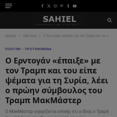
Facebook
X
Instagram
Pinterest
Tumblr
YouTube
(Twitter)
»
»
Αρχική
Πολιτική
Ο Ερντογάν «έπαιξε» με τον Τραμπ και του είπε ψέματα για τη Συρία, λέει ο πρώην σύμβουλος του Τραμπ ΜακΜάστερ
ΠΟΛΙΤΙΚΉ
ΠΡΟΤΕΙΝΌΜΕΝΑ
Ο Ερντογάν «έπαιξε» με
τον Τραμπ και του είπε
ψέματα για τη Συρία, λέει
ο πρώην σύμβουλος του
Τραμπ ΜακΜάστερ
Ο ΜακΜάστερ ισχυρίζεται επίσης ότι ο ίδιος ο Τραμπ