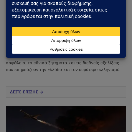
Facebook
Twitter
Pinterest
Tumblr
Sahiel Newsroom
Facebook
X
Pinterest
Instagram
Tumblr
(Twitter)
Το Sahiel.gr είναι ανεξάρτητη ψηφιακή πύλη ενημέρωσης
και ανάλυσης με έμφαση στη γεωπολιτική, τη διεθνή
ασφάλεια, τα εθνικά ζητήματα και τις διεθνείς εξελίξεις
που επηρεάζουν την Ελλάδα και τον ευρύτερο ελληνισμό.
ΔΕΙΤΕ ΕΠΙΣΗΣ →