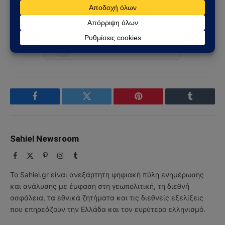
Ακολουθήστε στο Instagram
Ακολουθήστε στο YouTube
Facebook
Twitter
Pinterest
Tumblr
Sahiel Newsroom
Facebook
X
Pinterest
Instagram
Tumblr
(Twitter)
Το Sahiel.gr είναι ανεξάρτητη ψηφιακή πύλη ενημέρωσης
και ανάλυσης με έμφαση στη γεωπολιτική, τη διεθνή
ασφάλεια, τα εθνικά ζητήματα και τις διεθνείς εξελίξεις
που επηρεάζουν την Ελλάδα και τον ευρύτερο ελληνισμό.