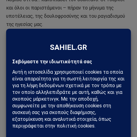
και όλοι οι παριστάμενοι – πήραν το μήνυμα της
υποτέλειας, της δουλοφροσύνης και του ραγιαδισμού
της ηγεσίας μας.
Με πληροφορίες από
simerini.sigmalive.com
Ακολούθησε το Sahiel στο Google News
Πρόσθεσε το Sahiel ως προτιμώμενη πηγή για να λαμβάνεις
πρώτος τις σημαντικότερες ειδήσεις και αναλύσεις.
Add as a preferred source
Ερντογάν
ΟΗΕ
ψευδοκράτους