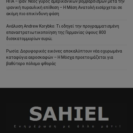
ΗΠΑ – Ιράν: Νέος γύρος αμερικανικών βομβαρδισμών μετά την
ιρανική πυραυλική επίθεση – Η Μέση Ανατολή εισέρχεται σε
ακόμη πιο επικίνδυνη φάση
Ανάλυση Andrew Korybko: Τι οδηγεί την προγραμματισμένη
επαναστρατιωτικοποίηση της Γερμανίας ύψους 800
δισεκατομμυρίων ευρώ;
Ρωσία: Δορυφορικές εικόνες αποκαλύπτουν νέα οχυρωμένα
καταφύγια αεροσκαφών – Η Μόσχα προετοιμάζεται για
βαθύτερο πόλεμο φθοράς