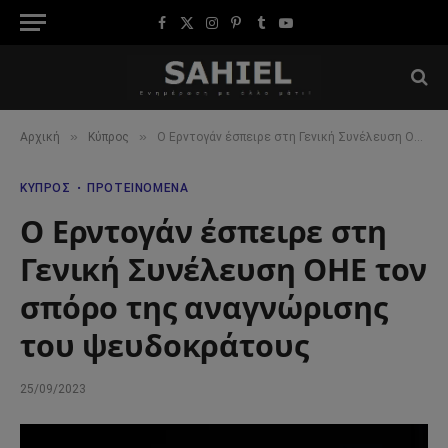
Facebook
X
Instagram
Pinterest
Tumblr
YouTube
(Twitter)
»
»
Αρχική
Κύπρος
Ο Ερντογάν έσπειρε στη Γενική Συνέλευση ΟΗΕ τον σπόρο της αναγνώρισης του ψευδοκράτους
ΚΎΠΡΟΣ
ΠΡΟΤΕΙΝΌΜΕΝΑ
Ο Ερντογάν έσπειρε στη
Γενική Συνέλευση ΟΗΕ τον
σπόρο της αναγνώρισης
του ψευδοκράτους
25/09/2023