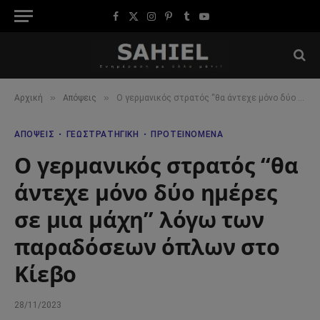
Facebook
X
Instagram
Pinterest
Tumblr
YouTube
(Twitter)
»
»
Αρχική
Απόψεις
Ο γερμανικός στρατός “θα άντεχε μόνο δύο ημέρες σε μια μάχη” λόγω των παραδόσεων όπλων στο Κίεβο
ΑΠΌΨΕΙΣ
ΓΕΩΣΤΡΑΤΗΓΙΚΉ
ΠΡΟΤΕΙΝΌΜΕΝΑ
Ο γερμανικός στρατός “θα
άντεχε μόνο δύο ημέρες
σε μια μάχη” λόγω των
παραδόσεων όπλων στο
Κίεβο
28/11/2023