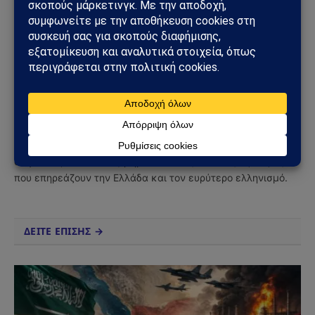
Facebook
Twitter
Pinterest
Tumblr
Sahiel Newsroom
Facebook
X
Pinterest
Instagram
Tumblr
(Twitter)
Το Sahiel.gr είναι ανεξάρτητη ψηφιακή πύλη ενημέρωσης
και ανάλυσης με έμφαση στη γεωπολιτική, τη διεθνή
ασφάλεια, τα εθνικά ζητήματα και τις διεθνείς εξελίξεις
που επηρεάζουν την Ελλάδα και τον ευρύτερο ελληνισμό.
ΔΕΙΤΕ ΕΠΙΣΗΣ →