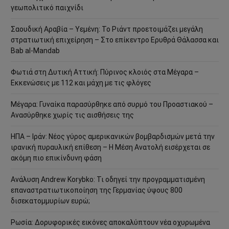
γεωπολιτικό παιχνίδι
Σαουδική Αραβία – Υεμένη: Το Ριάντ προετοιμάζει μεγάλη
στρατιωτική επιχείρηση – Στο επίκεντρο Ερυθρά Θάλασσα και
Bab al-Mandab
Φωτιά στη Δυτική Αττική: Πύρινος κλοιός στα Μέγαρα –
Εκκενώσεις με 112 και μάχη με τις φλόγες
Μέγαρα: Γυναίκα παρασύρθηκε από συρμό του Προαστιακού –
Ανασύρθηκε χωρίς τις αισθήσεις της
ΗΠΑ – Ιράν: Νέος γύρος αμερικανικών βομβαρδισμών μετά την
ιρανική πυραυλική επίθεση – Η Μέση Ανατολή εισέρχεται σε
ακόμη πιο επικίνδυνη φάση
Ανάλυση Andrew Korybko: Τι οδηγεί την προγραμματισμένη
επαναστρατιωτικοποίηση της Γερμανίας ύψους 800
δισεκατομμυρίων ευρώ;
Ρωσία: Δορυφορικές εικόνες αποκαλύπτουν νέα οχυρωμένα