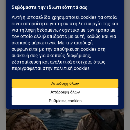
(Twitter)
Το Sahiel.gr είναι ανεξάρτητη ψηφιακή πύλη ενημέρωσης
και ανάλυσης με έμφαση στη γεωπολιτική, τη διεθνή
ασφάλεια, τα εθνικά ζητήματα και τις διεθνείς εξελίξεις
που επηρεάζουν την Ελλάδα και τον ευρύτερο ελληνισμό.
ΔΕΙΤΕ ΕΠΙΣΗΣ →