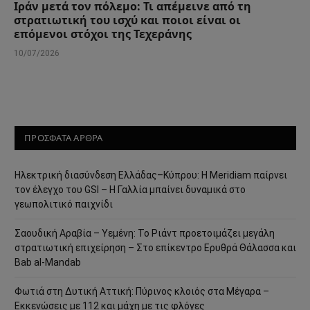
Ιράν μετά τον πόλεμο: Τι απέμεινε από τη
στρατιωτική του ισχύ και ποιοι είναι οι
επόμενοι στόχοι της Τεχεράνης
10/07/2026
ΠΡΟΣΦΑΤΑ ΑΡΘΡΑ
Ηλεκτρική διασύνδεση Ελλάδας–Κύπρου: Η Meridiam παίρνει
τον έλεγχο του GSI – Η Γαλλία μπαίνει δυναμικά στο
γεωπολιτικό παιχνίδι
Σαουδική Αραβία – Υεμένη: Το Ριάντ προετοιμάζει μεγάλη
στρατιωτική επιχείρηση – Στο επίκεντρο Ερυθρά Θάλασσα και
Bab al-Mandab
Φωτιά στη Δυτική Αττική: Πύρινος κλοιός στα Μέγαρα –
Εκκενώσεις με 112 και μάχη με τις φλόγες