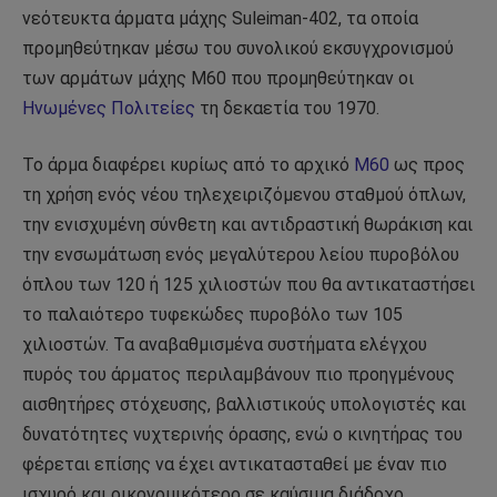
νεότευκτα άρματα μάχης Suleiman-402, τα οποία
προμηθεύτηκαν μέσω του συνολικού εκσυγχρονισμού
των αρμάτων μάχης M60 που προμηθεύτηκαν οι
Ηνωμένες Πολιτείες
τη δεκαετία του 1970.
Το άρμα διαφέρει κυρίως από το αρχικό
M60
ως προς
τη χρήση ενός νέου τηλεχειριζόμενου σταθμού όπλων,
την ενισχυμένη σύνθετη και αντιδραστική θωράκιση και
την ενσωμάτωση ενός μεγαλύτερου λείου πυροβόλου
όπλου των 120 ή 125 χιλιοστών που θα αντικαταστήσει
το παλαιότερο τυφεκώδες πυροβόλο των 105
χιλιοστών. Τα αναβαθμισμένα συστήματα ελέγχου
πυρός του άρματος περιλαμβάνουν πιο προηγμένους
αισθητήρες στόχευσης, βαλλιστικούς υπολογιστές και
δυνατότητες νυχτερινής όρασης, ενώ ο κινητήρας του
φέρεται επίσης να έχει αντικατασταθεί με έναν πιο
ισχυρό και οικονομικότερο σε καύσιμα διάδοχο.