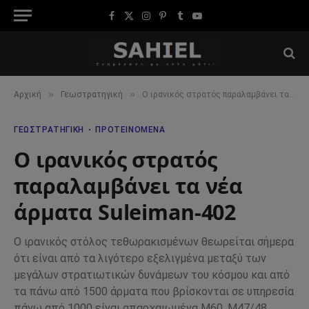
Facebook
X
Instagram
Pinterest
Tumblr
YouTube
(Twitter)
»
»
Αρχική
Γεωστρατηγική
Ο ιρανικός στρατός παραλαμβάνει τα νέα άρματα Suleiman-402
ΓΕΩΣΤΡΑΤΗΓΙΚΉ
ΠΡΟΤΕΙΝΌΜΕΝΑ
Ο ιρανικός στρατός
παραλαμβάνει τα νέα
άρματα Suleiman-402
Ο ιρανικός στόλος τεθωρακισμένων θεωρείται σήμερα
ότι είναι από τα λιγότερο εξελιγμένα μεταξύ των
μεγάλων στρατιωτικών δυνάμεων του κόσμου και από
τα πάνω από 1500 άρματα που βρίσκονται σε υπηρεσία
πάνω από 1000 είναι απαρχαιωμένα M60, M47/48,