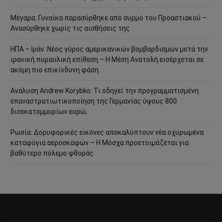
Μέγαρα: Γυναίκα παρασύρθηκε από συρμό του Προαστιακού –
Ανασύρθηκε χωρίς τις αισθήσεις της
ΗΠΑ – Ιράν: Νέος γύρος αμερικανικών βομβαρδισμών μετά την
ιρανική πυραυλική επίθεση – Η Μέση Ανατολή εισέρχεται σε
ακόμη πιο επικίνδυνη φάση
Ανάλυση Andrew Korybko: Τι οδηγεί την προγραμματισμένη
επαναστρατιωτικοποίηση της Γερμανίας ύψους 800
δισεκατομμυρίων ευρώ;
Ρωσία: Δορυφορικές εικόνες αποκαλύπτουν νέα οχυρωμένα
καταφύγια αεροσκαφών – Η Μόσχα προετοιμάζεται για
βαθύτερο πόλεμο φθοράς