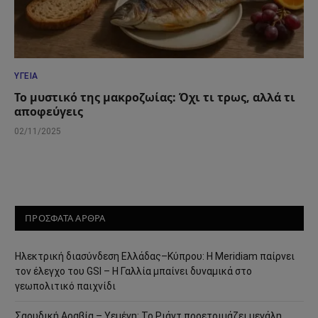
ΥΓΕΊΑ
Το μυστικό της μακροζωίας: Όχι τι τρως, αλλά τι
αποφεύγεις
02/11/2025
ΠΡΟΣΦΑΤΑ ΑΡΘΡΑ
Ηλεκτρική διασύνδεση Ελλάδας–Κύπρου: Η Meridiam παίρνει
τον έλεγχο του GSI – Η Γαλλία μπαίνει δυναμικά στο
γεωπολιτικό παιχνίδι
Σαουδική Αραβία – Υεμένη: Το Ριάντ προετοιμάζει μεγάλη