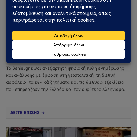
Facebook
Twitter
Pinterest
Tumblr
Sahiel Newsroom
Facebook
X
Pinterest
Instagram
Tumblr
(Twitter)
Το Sahiel.gr είναι ανεξάρτητη ψηφιακή πύλη ενημέρωσης
και ανάλυσης με έμφαση στη γεωπολιτική, τη διεθνή
ασφάλεια, τα εθνικά ζητήματα και τις διεθνείς εξελίξεις
που επηρεάζουν την Ελλάδα και τον ευρύτερο ελληνισμό.
ΔΕΙΤΕ ΕΠΙΣΗΣ →