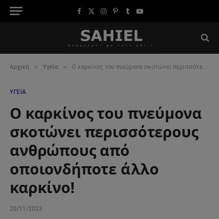
Facebook
X
Instagram
Pinterest
Tumblr
YouTube
(Twitter)
»
»
Αρχική
Υγεία
Ο καρκίνος του πνεύμονα σκοτώνει περισσότερους ανθρώπους από οποιονδήποτε άλλο καρκίνο!
ΥΓΕΊΑ
Ο καρκίνος του πνεύμονα
σκοτώνει περισσότερους
ανθρώπους από
οποιονδήποτε άλλο
καρκίνο!
20/11/2023