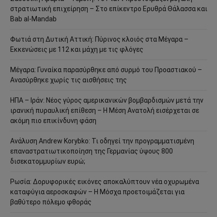
στρατιωτική επιχείρηση – Στο επίκεντρο Ερυθρά Θάλασσα και
Bab al-Mandab
Φωτιά στη Δυτική Αττική: Πύρινος κλοιός στα Μέγαρα –
Εκκενώσεις με 112 και μάχη με τις φλόγες
Μέγαρα: Γυναίκα παρασύρθηκε από συρμό του Προαστιακού –
Ανασύρθηκε χωρίς τις αισθήσεις της
ΗΠΑ – Ιράν: Νέος γύρος αμερικανικών βομβαρδισμών μετά την
ιρανική πυραυλική επίθεση – Η Μέση Ανατολή εισέρχεται σε
ακόμη πιο επικίνδυνη φάση
Ανάλυση Andrew Korybko: Τι οδηγεί την προγραμματισμένη
επαναστρατιωτικοποίηση της Γερμανίας ύψους 800
δισεκατομμυρίων ευρώ;
Ρωσία: Δορυφορικές εικόνες αποκαλύπτουν νέα οχυρωμένα
καταφύγια αεροσκαφών – Η Μόσχα προετοιμάζεται για
βαθύτερο πόλεμο φθοράς