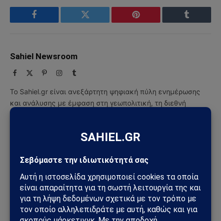
Facebook
Twitter
Pinterest
Tumblr
Sahiel Newsroom
Facebook
X
Pinterest
Instagram
Tumblr
(Twitter)
Το Sahiel.gr είναι ανεξάρτητη ψηφιακή πύλη ενημέρωσης
και ανάλυσης με έμφαση στη γεωπολιτική, τη διεθνή
ασφάλεια, τα εθνικά ζητήματα και τις διεθνείς εξελίξεις
που επηρεάζουν την Ελλάδα και τον ευρύτερο ελληνισμό.
ΔΕΙΤΕ ΕΠΙΣΗΣ →