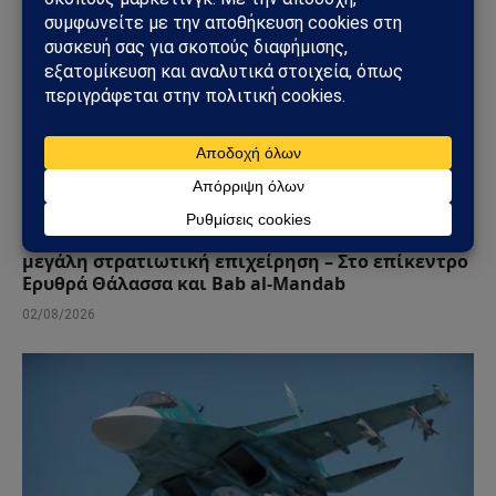
ΑΠΌΨΕΙΣ
Σαουδική Αραβία – Υεμένη: Το Ριάντ προετοιμάζει
μεγάλη στρατιωτική επιχείρηση – Στο επίκεντρο
Ερυθρά Θάλασσα και Bab al-Mandab
02/08/2026