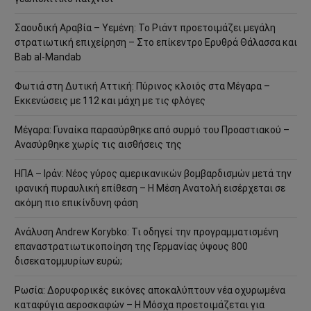
Σαουδική Αραβία – Υεμένη: Το Ριάντ προετοιμάζει μεγάλη
στρατιωτική επιχείρηση – Στο επίκεντρο Ερυθρά Θάλασσα και
Bab al-Mandab
Φωτιά στη Δυτική Αττική: Πύρινος κλοιός στα Μέγαρα –
Εκκενώσεις με 112 και μάχη με τις φλόγες
Μέγαρα: Γυναίκα παρασύρθηκε από συρμό του Προαστιακού –
Ανασύρθηκε χωρίς τις αισθήσεις της
ΗΠΑ – Ιράν: Νέος γύρος αμερικανικών βομβαρδισμών μετά την
ιρανική πυραυλική επίθεση – Η Μέση Ανατολή εισέρχεται σε
ακόμη πιο επικίνδυνη φάση
Ανάλυση Andrew Korybko: Τι οδηγεί την προγραμματισμένη
επαναστρατιωτικοποίηση της Γερμανίας ύψους 800
δισεκατομμυρίων ευρώ;
Ρωσία: Δορυφορικές εικόνες αποκαλύπτουν νέα οχυρωμένα
καταφύγια αεροσκαφών – Η Μόσχα προετοιμάζεται για