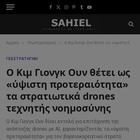
Facebook
X
Instagram
Pinterest
Tumblr
YouTube
(Twitter)
»
»
Αρχική
Γεωστρατηγική
Ο Κιμ Γιονγκ Ουν θέτει ως «ύψιστη προτεραιότητα» τα στρατιωτικά drones τεχνητής νοημοσύνης
ΓΕΩΣΤΡΑΤΗΓΙΚΉ
Ο Κιμ Γιονγκ Ουν θέτει ως
«ύψιστη προτεραιότητα»
τα στρατιωτικά drones
τεχνητής νοημοσύνης
Ο Κιμ Γιονγκ Ουν δίνει εντολή για επιτάχυνση της
ανάπτυξης drones με AI, χαρακτηρίζοντάς τα «ύψιστη
προτεραιότητα» για τον βορειοκορεατικό στρατό.