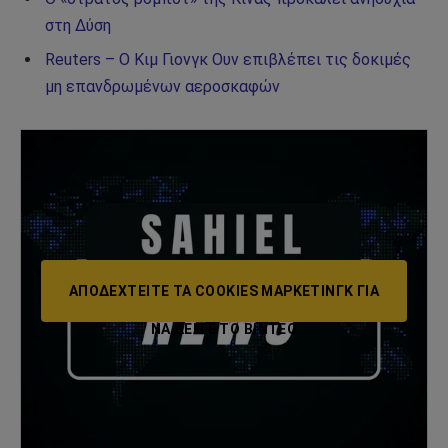
στη Δύση
Reuters – Ο Κιμ Γιονγκ Ουν επιβλέπει τις δοκιμές
μη επανδρωμένων αεροσκαφών
ΑΠΟΔΕΧΤΕΊΤΕ ΤΑ COOKIES ΜΆΡΚΕΤΙΝΓΚ ΓΙΑ
ΝΑ ΔΕΊΤΕ ΤΟ ΒΙΝΤΕΟ