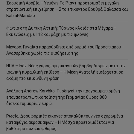
Σαουδική Αραβία – Υεμένη: Το Ριάντ προετοιμάζει μεγάλη
στρατιωτική επιχείρηση – Στο επίκεντρο Ερυθρά Θάλασσα και
Bab al-Mandab
Φωτιά στη Δυτική Αττική: Πύρινος κλοιός στα Μέγαρα –
Εκκενώσεις με 112 και μάχη με τις φλόγες
Μέγαρα: Γυναίκα παρασύρθηκε από συρμό του Προαστιακού –
Ανασύρθηκε χωρίς τις αισθήσεις της
ΗΠΑ – Ιράν: Νέος γύρος αμερικανικών βομβαρδισμών μετά την
ιρανική πυραυλική επίθεση – Η Μέση Ανατολή εισέρχεται σε
ακόμη πιο επικίνδυνη φάση
Ανάλυση Andrew Korybko: Τι οδηγεί την προγραμματισμένη
επαναστρατιωτικοποίηση της Γερμανίας ύψους 800
δισεκατομμυρίων ευρώ;
Ρωσία: Δορυφορικές εικόνες αποκαλύπτουν νέα οχυρωμένα
καταφύγια αεροσκαφών – Η Μόσχα προετοιμάζεται για
βαθύτερο πόλεμο φθοράς