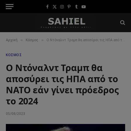
Facebook
X
Instagram
Pinterest
Tumblr
YouTube
(Twitter)
»
»
Αρχική
Κόσμος
Ο Ντόναλντ Τραμπ θα αποσύρει τις ΗΠΑ από το ΝΑΤΟ εάν γίνει πρόεδρος το 2024
ΚΌΣΜΟΣ
Ο Ντόναλντ Τραμπ θα
αποσύρει τις ΗΠΑ από το
ΝΑΤΟ εάν γίνει πρόεδρος
το 2024
05/08/2023