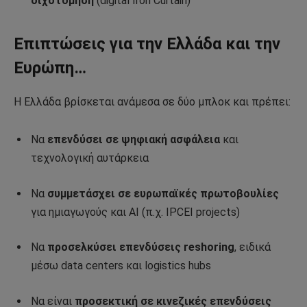
διχοτόμηση
(digital Iron Curtain)
Επιπτώσεις για την Ελλάδα και την
Ευρώπη…
Η Ελλάδα βρίσκεται ανάμεσα σε δύο μπλοκ και πρέπει:
Να
επενδύσει σε ψηφιακή ασφάλεια
και
τεχνολογική αυτάρκεια
Να
συμμετάσχει σε ευρωπαϊκές πρωτοβουλίες
για ημιαγωγούς και AI (π.χ. IPCEI projects)
Να
προσελκύσει επενδύσεις reshoring
, ειδικά
μέσω data centers και logistics hubs
Να είναι
προσεκτική σε κινεζικές επενδύσεις