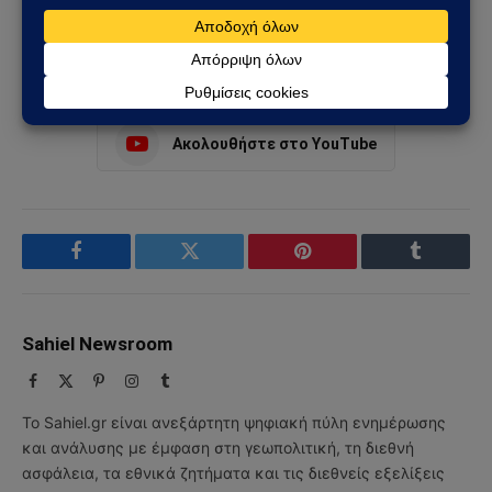
Α.Β - Sahiel.gr
οικονομικός πόλεμος
Ακολουθήστε στο Instagram
Ακολουθήστε στο YouTube
Facebook
Twitter
Pinterest
Tumblr
Sahiel Newsroom
Facebook
X
Pinterest
Instagram
Tumblr
(Twitter)
Το Sahiel.gr είναι ανεξάρτητη ψηφιακή πύλη ενημέρωσης
και ανάλυσης με έμφαση στη γεωπολιτική, τη διεθνή
ασφάλεια, τα εθνικά ζητήματα και τις διεθνείς εξελίξεις