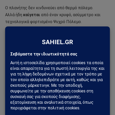
Ο πλανήτης δεν κινδυνεύει από θερμό πόλεμο.
Αλλά ήδη
καίγεται
από έναν κρυφό, ασύμμετρο και
τεχνολογικά φορτισμένο Ψυχρό Πόλεμο.
Α.Β – Sahiel.gr
Ακολούθησε το Sahiel στο Google News
Πρόσθεσε το Sahiel ως προτιμώμενη πηγή για να λαμβάνεις
πρώτος τις σημαντικότερες ειδήσεις και αναλύσεις.
Add as a preferred source