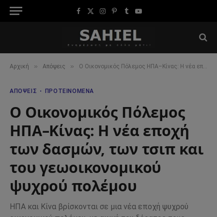
Facebook
X
Instagram
Pinterest
Tumblr
YouTube
(Twitter)
»
»
Αρχική
Απόψεις
Ο Οικονομικός Πόλεμος ΗΠΑ–Κίνας: Η νέα εποχή των δασμών, των τσιπ και του γεωοικονομικού ψυχρού πολέμου
ΑΠΌΨΕΙΣ
ΠΡΟΤΕΙΝΌΜΕΝΑ
Ο Οικονομικός Πόλεμος
ΗΠΑ–Κίνας: Η νέα εποχή
των δασμών, των τσιπ και
του γεωοικονομικού
ψυχρού πολέμου
ΗΠΑ και Κίνα βρίσκονται σε μια νέα εποχή ψυχρού