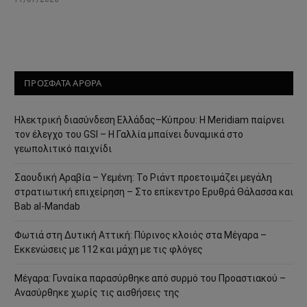
ΠΡΟΣΦΑΤΑ ΑΡΘΡΑ
Ηλεκτρική διασύνδεση Ελλάδας–Κύπρου: Η Meridiam παίρνει
τον έλεγχο του GSI – Η Γαλλία μπαίνει δυναμικά στο
γεωπολιτικό παιχνίδι
Σαουδική Αραβία – Υεμένη: Το Ριάντ προετοιμάζει μεγάλη
στρατιωτική επιχείρηση – Στο επίκεντρο Ερυθρά Θάλασσα και
Bab al-Mandab
Φωτιά στη Δυτική Αττική: Πύρινος κλοιός στα Μέγαρα –
Εκκενώσεις με 112 και μάχη με τις φλόγες
Μέγαρα: Γυναίκα παρασύρθηκε από συρμό του Προαστιακού –
Ανασύρθηκε χωρίς τις αισθήσεις της