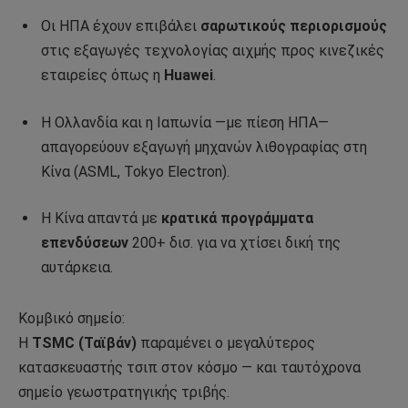
Οι ΗΠΑ έχουν επιβάλει
σαρωτικούς περιορισμούς
στις εξαγωγές τεχνολογίας αιχμής προς κινεζικές
εταιρείες όπως η
Huawei
.
Η Ολλανδία και η Ιαπωνία —με πίεση ΗΠΑ—
απαγορεύουν εξαγωγή μηχανών λιθογραφίας στη
Κίνα (ASML, Tokyo Electron).
Η Κίνα απαντά με
κρατικά προγράμματα
επενδύσεων
200+ δισ. για να χτίσει δική της
αυτάρκεια.
Κομβικό σημείο:
Η
TSMC (Ταϊβάν)
παραμένει ο μεγαλύτερος
κατασκευαστής τσιπ στον κόσμο — και ταυτόχρονα
σημείο γεωστρατηγικής τριβής.