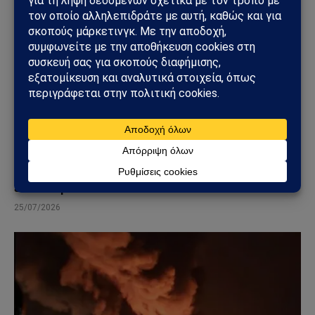
ΚΌΣΜΟΣ
ΗΠΑ – Ιράν: Οι Χούθι ανοίγουν νέο μέτωπο στη
Μέση Ανατολή – Η Σαουδική Αραβία στο
επίκεντρο των επιθέσεων
25/07/2026