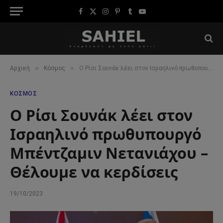
Facebook
X
Instagram
Pinterest
Tumblr
YouTube
(Twitter)
»
»
Αρχική
Κόσμος
Ο Ρίσι Σουνάκ λέει στον Ισραηλινό πρωθυπουργό Μπέντζαμιν Νετανιάχου – Θέλουμε να κερδίσεις
ΚΌΣΜΟΣ
Ο Ρίσι Σουνάκ λέει στον
Ισραηλινό πρωθυπουργό
Μπέντζαμιν Νετανιάχου –
Θέλουμε να κερδίσεις
19/10/2023