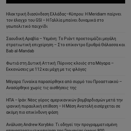
Ηλεκτρική διασύνδεση Ελλάδας–Κύπρου: Η Meridiam παίρνει
τον έλεγχο του GSI – Η Γαλλία μπαίνει δυναμικά στο
γεωπολιτικό παιχνίδι
Σαουδική Αραβία – Υεμένη: Το Ριάντ προετοιμάζει μεγάλη
στρατιωτική επιχείρηση – Στο επίκεντρο Ερυθρά Θάλασσα και
Bab al-Mandab
Φωτιά στη Δυτική Αττική: Πύρινος κλοιός στα Μέγαρα –
Εκκενώσεις με 112 και μάχη με τις φλόγες
Μέγαρα: Γυναίκα παρασύρθηκε από συρμό του Προαστιακού –
Ανασύρθηκε χωρίς τις αισθήσεις της
ΗΠΑ – Ιράν: Νέος γύρος αμερικανικών βομβαρδισμών μετά την
ιρανική πυραυλική επίθεση – Η Μέση Ανατολή εισέρχεται σε
ακόμη πιο επικίνδυνη φάση
Ανάλυση Andrew Korybko: Τι οδηγεί την προγραμματισμένη
επαναστρατιωτικοποίηση της Γερμανίας ύψους 800