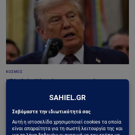
ΚΌΣΜΟΣ
ΗΠΑ – Ιράν: Νέος γύρος αμερικανικών
βομβαρδισμών μετά την ιρανική πυραυλική
επίθεση – Η Μέση Ανατολή εισέρχεται σε ακόμη
πιο επικίνδυνη φάση
31/07/2026