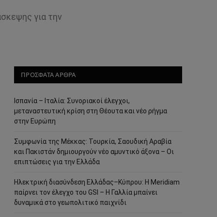
άσκεψης για την
ΠΡΟΣΦΑΤΑ ΑΡΘΡΑ
Ισπανία – Ιταλία: Συνοριακοί έλεγχοι,
μεταναστευτική κρίση στη Θέουτα και νέο ρήγμα
στην Ευρώπη
Συμφωνία της Μέκκας: Τουρκία, Σαουδική Αραβία
και Πακιστάν δημιουργούν νέο αμυντικό άξονα – Οι
επιπτώσεις για την Ελλάδα
Ηλεκτρική διασύνδεση Ελλάδας–Κύπρου: Η Meridiam
παίρνει τον έλεγχο του GSI – Η Γαλλία μπαίνει
δυναμικά στο γεωπολιτικό παιχνίδι