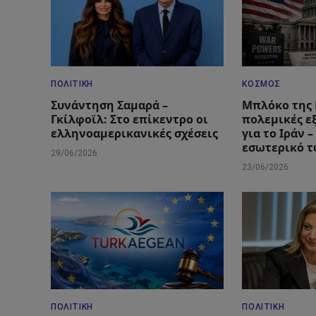
ΠΟΛΙΤΙΚΉ
ΚΌΣΜΟΣ
Συνάντηση Σαμαρά –
Μπλόκο της 
Γκίλφοϊλ: Στο επίκεντρο οι
πολεμικές ε
ελληνοαμερικανικές σχέσεις
για το Ιράν 
εσωτερικό 
29/06/2026
23/06/2026
ΠΟΛΙΤΙΚΉ
ΠΟΛΙΤΙΚΉ