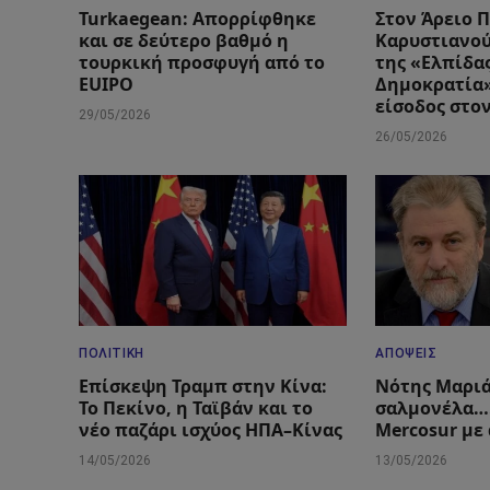
Turkaegean: Απορρίφθηκε
Στον Άρειο 
και σε δεύτερο βαθμό η
Καρυστιανού
τουρκική προσφυγή από το
της «Ελπίδας
EUIPO
Δημοκρατία»
είσοδος στο
29/05/2026
26/05/2026
ΠΟΛΙΤΙΚΉ
ΑΠΌΨΕΙΣ
Επίσκεψη Τραμπ στην Κίνα:
Νότης Μαριά
Το Πεκίνο, η Ταϊβάν και το
σαλμονέλα….
νέο παζάρι ισχύος ΗΠΑ–Κίνας
Mercosur με
14/05/2026
13/05/2026