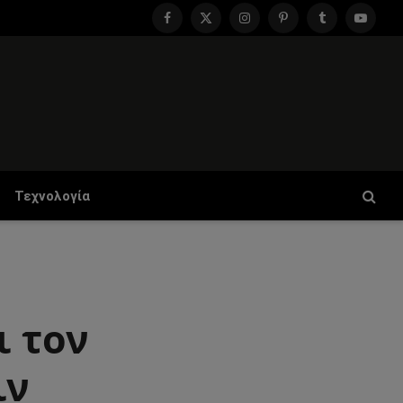
Facebook
X
Instagram
Pinterest
Tumblr
YouTu
(Twitter)
Τεχνολογία
ι τον
ιν