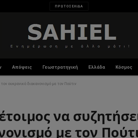
ΠΡΩΤΟΣΕΛΙΔΑ
ν
Απόψεις
Γεωστρατηγική
Ελλάδα
Κόσμος
 τον ουκρανικό διακανονισμό με τον Πούτιν
έτοιμος να συζητήσε
νονισμό με τον Πούτ