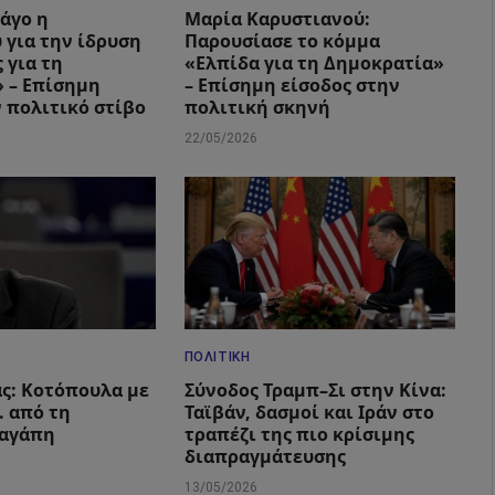
Πάγο η
Μαρία Καρυστιανού:
 για την ίδρυση
Παρουσίασε το κόμμα
 για τη
«Ελπίδα για τη Δημοκρατία»
 – Επίσημη
– Επίσημη είσοδος στην
ν πολιτικό στίβο
πολιτική σκηνή
22/05/2026
ΠΟΛΙΤΙΚΉ
ς: Κοτόπουλα με
Σύνοδος Τραμπ–Σι στην Κίνα:
 από τη
Ταϊβάν, δασμοί και Ιράν στο
 αγάπη
τραπέζι της πιο κρίσιμης
διαπραγμάτευσης
13/05/2026