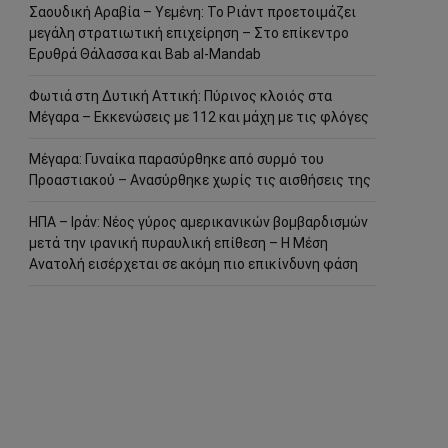
Σαουδική Αραβία – Υεμένη: Το Ριάντ προετοιμάζει
μεγάλη στρατιωτική επιχείρηση – Στο επίκεντρο
Ερυθρά Θάλασσα και Bab al-Mandab
Φωτιά στη Δυτική Αττική: Πύρινος κλοιός στα
Μέγαρα – Εκκενώσεις με 112 και μάχη με τις φλόγες
Μέγαρα: Γυναίκα παρασύρθηκε από συρμό του
Προαστιακού – Ανασύρθηκε χωρίς τις αισθήσεις της
ΗΠΑ – Ιράν: Νέος γύρος αμερικανικών βομβαρδισμών
μετά την ιρανική πυραυλική επίθεση – Η Μέση
Ανατολή εισέρχεται σε ακόμη πιο επικίνδυνη φάση