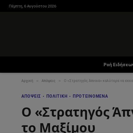
Πέμπτη, 6 Αυγούστου 2026
Ροή Ειδήσεω
»
»
Αρχική
Απόψεις
Ο «Στρατηγός Άπνοια» καλύτερα να εκκ
ΑΠΌΨΕΙΣ
ΠΟΛΙΤΙΚΉ
ΠΡΟΤΕΙΝΌΜΕΝΑ
Ο «Στρατηγός Άπ
το Μαξίμου