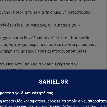
ουλής «ποιος φταίει για τη σημερινή κατάσταση;»
ώ δεν είχα 105 νεκρούς. Ο Τσίπρας είχε…».
οχό του που δεν ήξερε την τύφλα του; Και δεν θα
ίας να τον χειροκροτάτε από κάτω -και μερικοί ως
την άκρη της ματάρας του και υπουργοποιηθείτε;
ον Νέο Αντιβασιλέα, τον Άκη Σκέρτσο τον
τον «ΜΕΓΑΛΟ»;
α, όπως κάνατε και με τον «κύριο Τάκη», τον ΚΝΙΤΗ
 ακόμη δάση; Θα πας Κούλη στη Βουλή να συζητήσεις