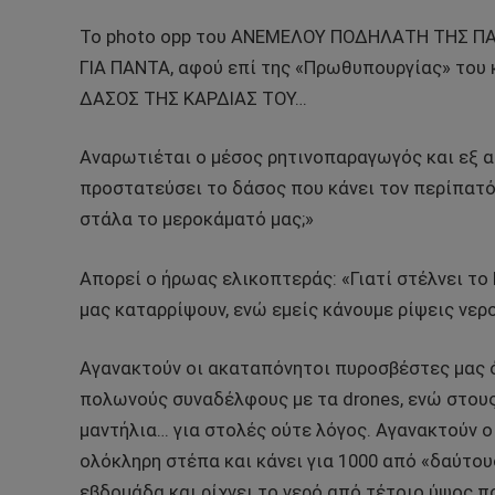
Το photo opp του ΑΝΕΜΕΛΟΥ ΠΟΔΗΛΑΤΗ ΤΗΣ ΠΑ
ΓΙΑ ΠΑΝΤΑ, αφού επί της «Πρωθυπουργίας» του 
ΔΑΣΟΣ ΤΗΣ ΚΑΡΔΙΑΣ ΤΟΥ…
Αναρωτιέται ο μέσος ρητινοπαραγωγός και εξ α
προστατεύσει το δάσος που κάνει τον περίπατό
στάλα το μεροκάματό μας;»
Απορεί ο ήρωας ελικοπτεράς: «Γιατί στέλνει το 
μας καταρρίψουν, ενώ εμείς κάνουμε ρίψεις νερο
Αγανακτούν οι ακαταπόνητοι πυροσβέστες μας 
πολωνούς συναδέλφους με τα drones, ενώ στους
μαντήλια… για στολές ούτε λόγος. Αγανακτούν οι
ολόκληρη στέπα και κάνει για 1000 από «δαύτους
εβδομάδα και ρίχνει το νερό από τέτοιο ύψος π