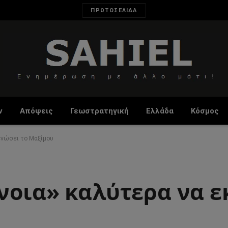
ΠΡΩΤΟΣΕΛΙΔΑ
ν
Απόψεις
Γεωστρατηγική
Ελλάδα
Κόσμος
ενώσει το Μαξίμου
νοια» καλύτερα να 