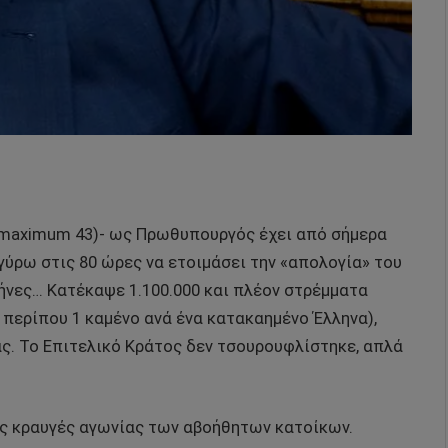
(maximum 43)- ως Πρωθυπουργός έχει από σήμερα
 γύρω στις 80 ώρες να ετοιμάσει την «απολογία» του
μήνες… Κατέκαψε 1.100.000 και πλέον στρέμματα
 περίπου 1 καμένο ανά ένα κατακαημένο Έλληνα),
ς. Το Επιτελικό Κράτος δεν τσουρουφλίστηκε, απλά
ς κραυγές αγωνίας των αβοήθητων κατοίκων.