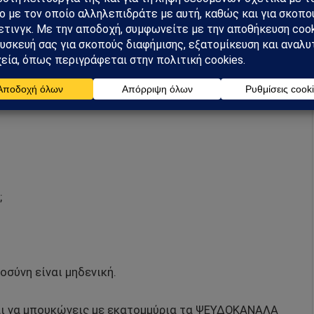
ις τους το χαροκαμένο δίδυμο ΤΣΟΥΒΑΛΑ –
 -που τουλάχιστον έβγαινε μπροστά- αλλά σου χάλασε
 ΚΑΙ ΠΑΛΙ ΑΝΕΥΘΥΝΕ.
;
σύνη είναι μηδενική.
και να μπουκώνεις με εκατομμύρια τα ΨΕΥΔΟΚΑΝΑΛΑ