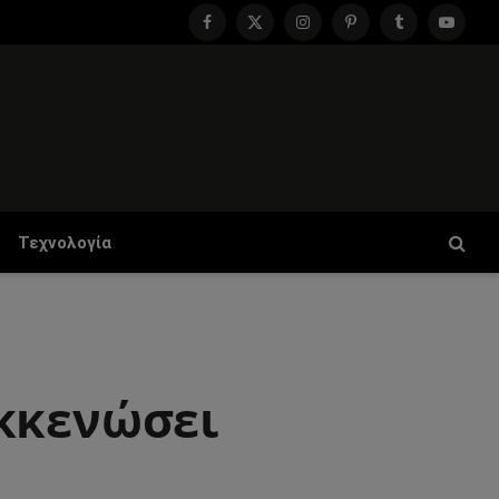
Facebook
X
Instagram
Pinterest
Tumblr
YouTu
(Twitter)
Τεχνολογία
εκκενώσει