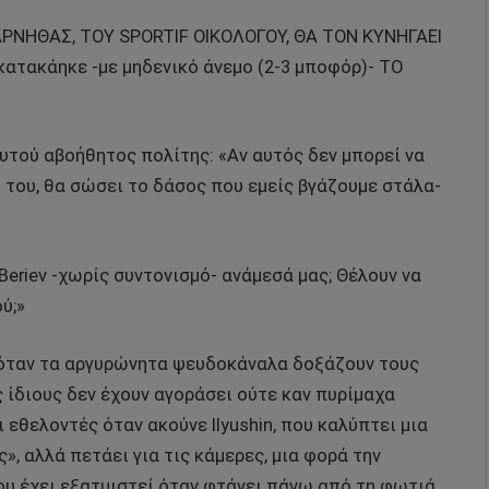
ΡΝΗΘΑΣ, ΤΟΥ SPORTIF ΟΙΚΟΛΟΓΟΥ, ΘΑ ΤΟΝ ΚΥΝΗΓΑΕΙ
κατακάηκε -με μηδενικό άνεμο (2-3 μποφόρ)- ΤΟ
υτού αβοήθητος πολίτης: «Αν αυτός δεν μπορεί να
 του, θα σώσει το δάσος που εμείς βγάζουμε στάλα-
Beriev -χωρίς συντονισμό- ανάμεσά μας; Θέλουν να
ύ;»
όταν τα αργυρώνητα ψευδοκάναλα δοξάζουν τους
 ίδιους δεν έχουν αγοράσει ούτε καν πυρίμαχα
 εθελοντές όταν ακούνε Ilyushin, που καλύπτει μια
», αλλά πετάει για τις κάμερες, μια φορά την
ου έχει εξατμιστεί όταν φτάνει πάνω από τη φωτιά.