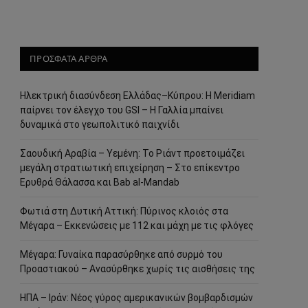
ΠΡΟΣΦΑΤΑ ΑΡΘΡΑ
Ηλεκτρική διασύνδεση Ελλάδας–Κύπρου: Η Meridiam
παίρνει τον έλεγχο του GSI – Η Γαλλία μπαίνει
δυναμικά στο γεωπολιτικό παιχνίδι
Σαουδική Αραβία – Υεμένη: Το Ριάντ προετοιμάζει
μεγάλη στρατιωτική επιχείρηση – Στο επίκεντρο
Ερυθρά Θάλασσα και Bab al-Mandab
Φωτιά στη Δυτική Αττική: Πύρινος κλοιός στα
Μέγαρα – Εκκενώσεις με 112 και μάχη με τις φλόγες
Μέγαρα: Γυναίκα παρασύρθηκε από συρμό του
Προαστιακού – Ανασύρθηκε χωρίς τις αισθήσεις της
ΗΠΑ – Ιράν: Νέος γύρος αμερικανικών βομβαρδισμών