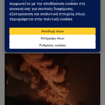
ΚΌΣΜΟΣ
ΗΠΑ – Ιράν: Οι Χούθι ανοίγουν νέο μέτωπο στη
Μέση Ανατολή – Η Σαουδική Αραβία στο
επίκεντρο των επιθέσεων
25/07/2026