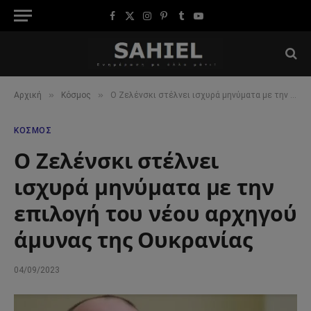
Facebook
X
Instagram
Pinterest
Tumblr
YouTube
(Twitter)
»
»
Αρχική
Κόσμος
Ο Ζελένσκι στέλνει ισχυρά μηνύματα με την επιλογή του νέου αρχηγού άμυνας της Ουκρανίας
ΚΌΣΜΟΣ
Ο Ζελένσκι στέλνει
ισχυρά μηνύματα με την
επιλογή του νέου αρχηγού
άμυνας της Ουκρανίας
04/09/2023