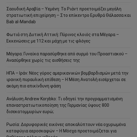
Σαουδική Αραβία – Υεμένη: Το Ριάντ προετοιμάζει μεγάλη
στρατιωτική επιχείρηση – Στο επίκεντρο Ερυθρά Θάλασσα και
Bab al-Mandab
Φωτιά στη Δυτική Αττική: Πύρινος κλοιός στα Μέγαρα –
Εκκενώσεις με 112 και μάχη με τις φλόγες
Μέγαρα: Γυναίκα παρασύρθηκε από συρμό του Προαστιακού –
Ανασύρθηκε χωρίς τις αισθήσεις της
ΗΠΑ – Ιράν: Νέος γύρος αμερικανικών βομβαρδισμών μετά την
ιρανική πυραυλική επίθεση – Η Μέση Ανατολή εισέρχεται σε
ακόμη πιο επικίνδυνη φάση
Ανάλυση Andrew Korybko: Τι οδηγεί την προγραμματισμένη
επαναστρατιωτικοποίηση της Γερμανίας ύψους 800
δισεκατομμυρίων ευρώ;
Ρωσία: Δορυφορικές εικόνες αποκαλύπτουν νέα οχυρωμένα
καταφύγια αεροσκαφών – Η Μόσχα προετοιμάζεται για