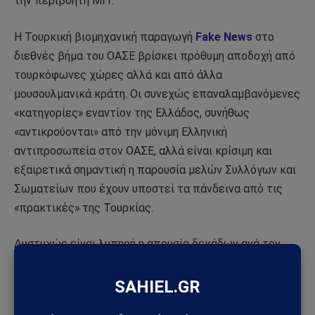
την περιβόητη ΜΙΤ.
Η Τουρκική βιομηχανική παραγωγή
Fake News
στο
διεθνές βήμα του ΟΑΣΕ βρίσκει πρόθυμη αποδοχή από
τουρκόφωνες χώρες αλλά και από άλλα
μουσουλμανικά κράτη. Οι συνεχώς επαναλαμβανόμενες
«κατηγορίες» εναντίον της Ελλάδος, συνήθως
«αντικρούονται» από την μόνιμη Ελληνική
αντιπροσωπεία στον ΟΑΣΕ, αλλά είναι κρίσιμη και
εξαιρετικά σημαντική η παρουσία μελών Συλλόγων και
Σωματείων που έχουν υποστεί τα πάνδεινα από τις
«πρακτικές» της Τουρκίας.
Δυστυχώς είναι λυπηρή η απουσία δεκάδων ανά τον
κόσμο Συλλόγων και Σωματείων
Κωνσταντινουπολιτών, συνήθως
συμπεριλαμβανομένης και της Οικουμενικής