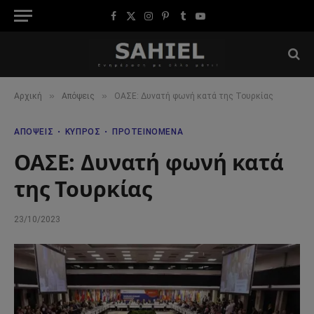
Facebook
X
Instagram
Pinterest
Tumblr
YouTube
(Twitter)
»
»
Αρχική
Απόψεις
ΟΑΣΕ: Δυνατή φωνή κατά της Τουρκίας
ΑΠΌΨΕΙΣ
ΚΎΠΡΟΣ
ΠΡΟΤΕΙΝΌΜΕΝΑ
ΟΑΣΕ: Δυνατή φωνή κατά
της Τουρκίας
23/10/2023