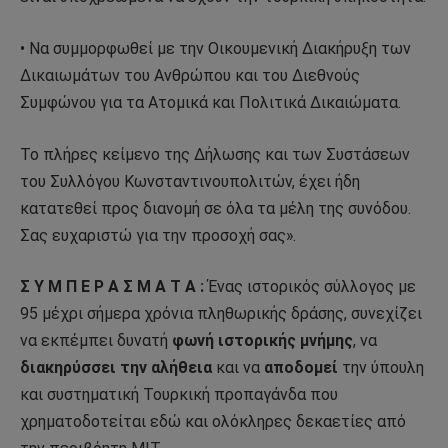
• Να συμμορφωθεί με την Οικουμενική Διακήρυξη των
Δικαιωμάτων του Ανθρώπου και του Διεθνούς
Συμφώνου για τα Ατομικά και Πολιτικά Δικαιώματα.
Το πλήρες κείμενο της Δήλωσης και των Συστάσεων
του Συλλόγου Κωνσταντινουπολιτών, έχει ήδη
κατατεθεί προς διανομή σε όλα τα μέλη της συνόδου.
Σας ευχαριστώ για την προσοχή σας».
Σ Υ Μ Π Ε Ρ Α Σ Μ Α Τ Α :
Ένας ιστορικός σύλλογος με
95 μέχρι σήμερα χρόνια πληθωρικής δράσης, συνεχίζει
να εκπέμπει δυνατή
φωνή ιστορικής μνήμης
, να
διακηρύσσει την αλήθεια
και να
αποδομεί
την ύπουλη
και συστηματική Τουρκική προπαγάνδα που
χρηματοδοτείται εδώ και ολόκληρες δεκαετίες από