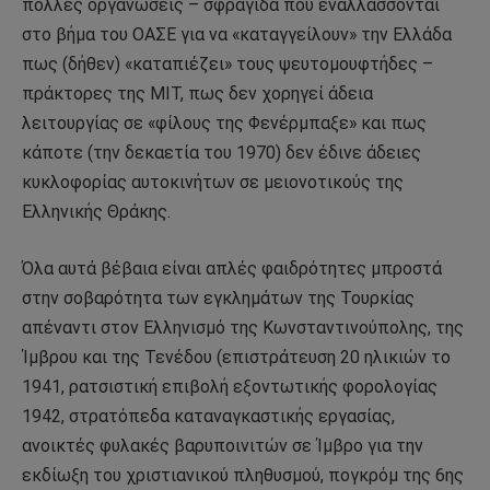
πολλές οργανώσεις – σφραγίδα που εναλλάσσονται
στο βήμα του ΟΑΣΕ για να «καταγγείλουν» την Ελλάδα
πως (δήθεν) «καταπιέζει» τους ψευτομουφτήδες –
πράκτορες της ΜΙΤ, πως δεν χορηγεί άδεια
λειτουργίας σε «φίλους της Φενέρμπαξε» και πως
κάποτε (την δεκαετία του 1970) δεν έδινε άδειες
κυκλοφορίας αυτοκινήτων σε μειονοτικούς της
Ελληνικής Θράκης.
Όλα αυτά βέβαια είναι απλές φαιδρότητες μπροστά
στην σοβαρότητα των εγκλημάτων της Τουρκίας
απέναντι στον Ελληνισμό της Κωνσταντινούπολης, της
Ίμβρου και της Τενέδου (επιστράτευση 20 ηλικιών το
1941, ρατσιστική επιβολή εξοντωτικής φορολογίας
1942, στρατόπεδα καταναγκαστικής εργασίας,
ανοικτές φυλακές βαρυποινιτών σε Ίμβρο για την
εκδίωξη του χριστιανικού πληθυσμού, πογκρόμ της 6ης