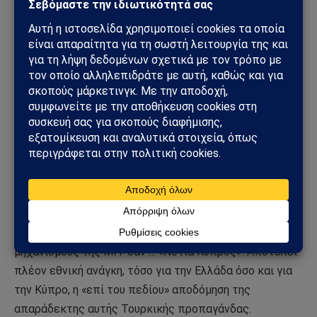
Ομοσπονδίας Κωνσταντινουπολιτών, από το διεθνές
βήμα του ΟΑΣΕ το οποίο εκμεταλλεύεται συνεχώς η
Τουρκία εδώ και δεκαετίες, διαδίδοντας Fake News
μέσω πολλών οργανώσεων-σφραγίδων που
χρηματοδοτούνται πλουσιοπάροχα από την ΜΙΤ.
Λυπηρή είναι ακόμα και η παντελής απουσία της
Κυπριακής Δημοκρατίας (οργανώσεις ή επίσημη
αντιπροσωπεία στον ΟΑΣΕ), ιδίως τώρα που η Τουρκία
έχει εγκαινιάσει μια νέα, απίστευτη προπαγάνδα με
Fake News περί (δήθεν) καταπίεσης μουσουλμάνων στα
εδάφη της Κυπριακής Δημοκρατίας, η οποία σκόπιμα
αποκαλείται από όλους τους προπαγανδιστικούς
μηχανισμούς της ΜΙΤ σαν … «Νότια Κύπρος»! Αποτελεί
πλέον εθνική ανάγκη, τόσο για την Ελλάδα όσο και για
την Κύπρο, η «επί του πεδίου» αποδόμηση της
απαράδεκτης αυτής Τουρκικής προπαγάνδας.