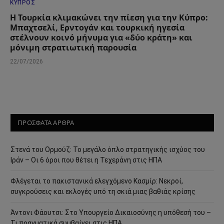
ΚΎΠΡΟΣ
Η Τουρκία κλιμακώνει την πίεση για την Κύπρο:
Μπαχτσελί, Ερντογάν και τουρκική ηγεσία
στέλνουν κοινό μήνυμα για «δύο κράτη» και
μόνιμη στρατιωτική παρουσία
22/07/2026
ΠΡΟΣΦΑΤΑ ΑΡΘΡΑ
Στενά του Ορμούζ: Το μεγάλο όπλο στρατηγικής ισχύος του
Ιράν – Οι 6 όροι που θέτει η Τεχεράνη στις ΗΠΑ
Φλέγεται το πακιστανικά ελεγχόμενο Κασμίρ: Νεκροί,
συγκρούσεις και εκλογές υπό τη σκιά μιας βαθιάς κρίσης
Άντονι Φάουτσι: Στο Υπουργείο Δικαιοσύνης η υπόθεσή του –
Τι πραγματικά συμβαίνει στις ΗΠΑ