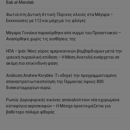
Bab al-Mandab
Φωτιά στη Δυτική Αττική: Πύρινος κλοιός στα Μέγαρα –
Εκκενώσεις με 112 και μάχη με τις φλόγες
Μέγαρα: Γυναίκα παρασύρθηκε από συρμό του Προαστιακού –
Ανασύρθηκε χωρίς τις αισθήσεις της
ΗΠΑ – Ιράν: Νέος γύρος αμερικανικών βομβαρδισμών μετά την
ιρανική πυραυλική επίθεση – Η Μέση Ανατολή εισέρχεται σε
ακόμη πιο επικίνδυνη φάση
Ανάλυση Andrew Korybko: Τι οδηγεί την προγραμματισμένη
επαναστρατιωτικοποίηση της Γερμανίας ύψους 800
δισεκατομμυρίων ευρώ;
Ρωσία: Δορυφορικές εικόνες αποκαλύπτουν νέα οχυρωμένα
καταφύγια αεροσκαφών – Η Μόσχα προετοιμάζεται για
βαθύτερο πόλεμο φθοράς