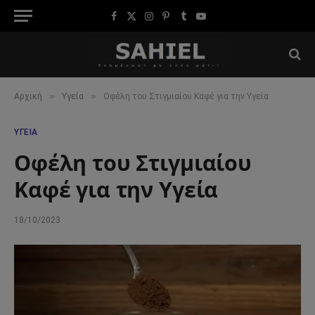
Facebook
X
Instagram
Pinterest
Tumblr
YouTube
(Twitter)
»
»
Αρχική
Υγεία
Οφέλη του Στιγμιαίου Καφέ για την Υγεία
ΥΓΕΊΑ
Οφέλη του Στιγμιαίου
Καφέ για την Υγεία
18/10/2023