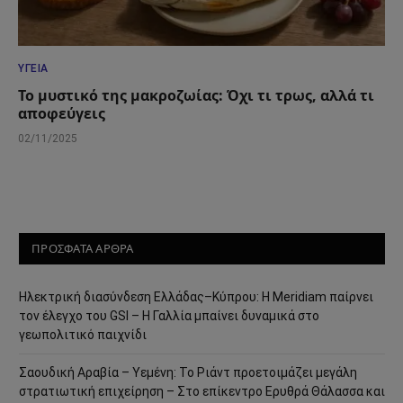
ΥΓΕΊΑ
Το μυστικό της μακροζωίας: Όχι τι τρως, αλλά τι
αποφεύγεις
02/11/2025
ΠΡΟΣΦΑΤΑ ΑΡΘΡΑ
Ηλεκτρική διασύνδεση Ελλάδας–Κύπρου: Η Meridiam παίρνει
τον έλεγχο του GSI – Η Γαλλία μπαίνει δυναμικά στο
γεωπολιτικό παιχνίδι
Σαουδική Αραβία – Υεμένη: Το Ριάντ προετοιμάζει μεγάλη
στρατιωτική επιχείρηση – Στο επίκεντρο Ερυθρά Θάλασσα και