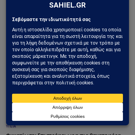
ΚΌΣΜΟΣ
Ιός hantavirus σε κρουαζιερόπλοιο στον
Ατλαντικό: Τρεις νεκροί και διεθνής συναγερμός
04/05/2026
ΥΓΕΊΑ