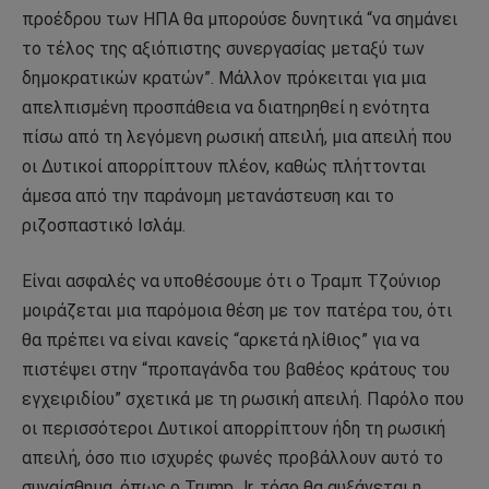
προέδρου των ΗΠΑ θα μπορούσε δυνητικά “να σημάνει
το τέλος της αξιόπιστης συνεργασίας μεταξύ των
δημοκρατικών κρατών”. Μάλλον πρόκειται για μια
απελπισμένη προσπάθεια να διατηρηθεί η ενότητα
πίσω από τη λεγόμενη ρωσική απειλή, μια απειλή που
οι Δυτικοί απορρίπτουν πλέον, καθώς πλήττονται
άμεσα από την παράνομη μετανάστευση και το
ριζοσπαστικό Ισλάμ.
Είναι ασφαλές να υποθέσουμε ότι ο Τραμπ Τζούνιορ
μοιράζεται μια παρόμοια θέση με τον πατέρα του, ότι
θα πρέπει να είναι κανείς “αρκετά ηλίθιος” για να
πιστέψει στην “προπαγάνδα του βαθέος κράτους του
εγχειριδίου” σχετικά με τη ρωσική απειλή. Παρόλο που
οι περισσότεροι Δυτικοί απορρίπτουν ήδη τη ρωσική
απειλή, όσο πιο ισχυρές φωνές προβάλλουν αυτό το
συναίσθημα, όπως ο Trump Jr, τόσο θα αυξάνεται η