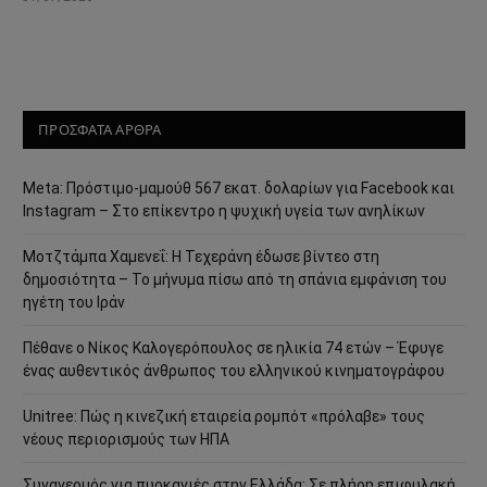
ΠΡΟΣΦΑΤΑ ΑΡΘΡΑ
Meta: Πρόστιμο-μαμούθ 567 εκατ. δολαρίων για Facebook και
Instagram – Στο επίκεντρο η ψυχική υγεία των ανηλίκων
Μοτζτάμπα Χαμενεΐ: Η Τεχεράνη έδωσε βίντεο στη
δημοσιότητα – Το μήνυμα πίσω από τη σπάνια εμφάνιση του
ηγέτη του Ιράν
Πέθανε ο Νίκος Καλογερόπουλος σε ηλικία 74 ετών – Έφυγε
ένας αυθεντικός άνθρωπος του ελληνικού κινηματογράφου
Unitree: Πώς η κινεζική εταιρεία ρομπότ «πρόλαβε» τους
νέους περιορισμούς των ΗΠΑ
Συναγερμός για πυρκαγιές στην Ελλάδα: Σε πλήρη επιφυλακή