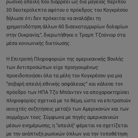
ρωσική απειλή που διαρρέει ως δια μαγείας περίπου
30 δευτερόλεπτα αφότου ο πρόεδρος του Κογκρέσου
δήλωσε ότι δεν πρόκειται να αναλάβει τη
χρηματοδότηση άλλων 60 δισεκατομμυρίων δολαρίων
στην Ουκρανία;”, διερωτήθηκε ο Τραμπ Τζούνιορ στα
μέσα κοινωνικής δικτύωσης.
Η Επιτροπή Πληροφοριών της αμερικανικής Βουλής
των Αντιπροσώπων είχε προηγουμένως
προειδοποιήσει όλα τα μέλη του Κογκρέσου για μια
“σοβαρή απειλή εθνικής ασφάλειας” και κάλεσε τον
πρόεδρο των ΗΠΑ Τζο Μπάιντεν να αποχαρακτηρίσει
πληροφορίες σχετικά με το θέμα, ώστε να επιτραπούν
ανοιχτές συζητήσεις μεταξύ των Αμερικανών και των
συμμάχων τους. Σύμφωνα με πηγές αμερικανικών
μέσων ενημέρωσης, η “απειλή” φέρεται να σχετίζεται
με την ανάπτυξη ρωσικών όπλων για την τοποθέτηση