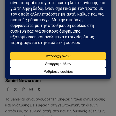
Ακολουθήστε στο Instagram
Ακολουθήστε στο YouTube
Facebook
Twitter
Pinterest
Tumblr
Sahiel Newsroom
Facebook
X
Pinterest
Instagram
Tumblr
(Twitter)
Το Sahiel.gr είναι ανεξάρτητη ψηφιακή πύλη ενημέρωσης
και ανάλυσης με έμφαση στη γεωπολιτική, τη διεθνή
ασφάλεια, τα εθνικά ζητήματα και τις διεθνείς εξελίξεις