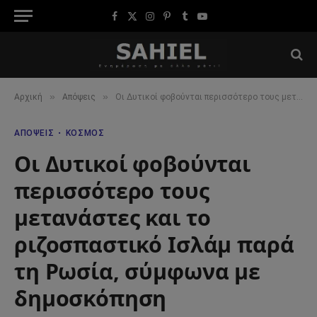
Facebook
X
Instagram
Pinterest
Tumblr
YouTube
(Twitter)
»
»
Αρχική
Απόψεις
Οι Δυτικοί φοβούνται περισσότερο τους μετανάστες και το ριζοσπαστικό Ισλάμ παρά τη Ρωσία, σύμφωνα με δημοσκόπηση
ΑΠΌΨΕΙΣ
ΚΌΣΜΟΣ
Οι Δυτικοί φοβούνται
περισσότερο τους
μετανάστες και το
ριζοσπαστικό Ισλάμ παρά
τη Ρωσία, σύμφωνα με
δημοσκόπηση