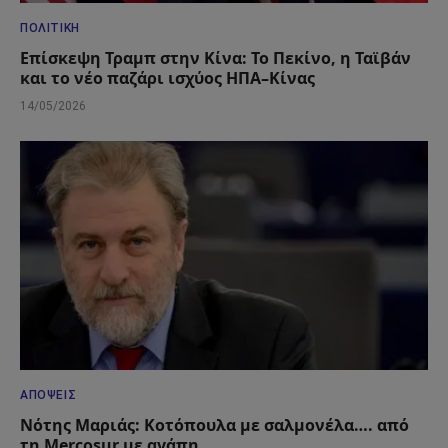
ΠΟΛΙΤΙΚΉ
Επίσκεψη Τραμπ στην Κίνα: Το Πεκίνο, η Ταϊβάν
και το νέο παζάρι ισχύος ΗΠΑ–Κίνας
14/05/2026
ΑΠΌΨΕΙΣ
Νότης Μαριάς: Κοτόπουλα με σαλμονέλα…. από
τη Mercosur με αγάπη