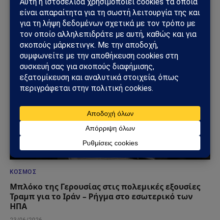
Συνάντηση Σαμαρά – Γκίλφοϊλ: Στο επίκεντρο οι
ελληνοαμερικανικές σχέσεις
29/06/2026
ΚΌΣΜΟΣ
Μπλόκο της Γερουσίας στις πολεμικές εξουσίες
Τραμπ για το Ιράν – Ρήγμα στο εσωτερικό των
ΗΠΑ