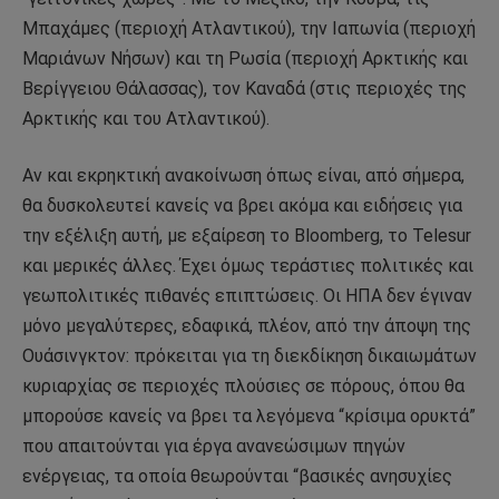
Μπαχάμες (περιοχή Ατλαντικού), την Ιαπωνία (περιοχή
Μαριάνων Νήσων) και τη Ρωσία (περιοχή Αρκτικής και
Βερίγγειου Θάλασσας), τον Καναδά (στις περιοχές της
Αρκτικής και του Ατλαντικού).
Αν και εκρηκτική ανακοίνωση όπως είναι, από σήμερα,
θα δυσκολευτεί κανείς να βρει ακόμα και ειδήσεις για
την εξέλιξη αυτή, με εξαίρεση το Bloomberg, το Telesur
και μερικές άλλες. Έχει όμως τεράστιες πολιτικές και
γεωπολιτικές πιθανές επιπτώσεις. Οι ΗΠΑ δεν έγιναν
μόνο μεγαλύτερες, εδαφικά, πλέον, από την άποψη της
Ουάσινγκτον: πρόκειται για τη διεκδίκηση δικαιωμάτων
κυριαρχίας σε περιοχές πλούσιες σε πόρους, όπου θα
μπορούσε κανείς να βρει τα λεγόμενα “κρίσιμα ορυκτά”
που απαιτούνται για έργα ανανεώσιμων πηγών
ενέργειας, τα οποία θεωρούνται “βασικές ανησυχίες