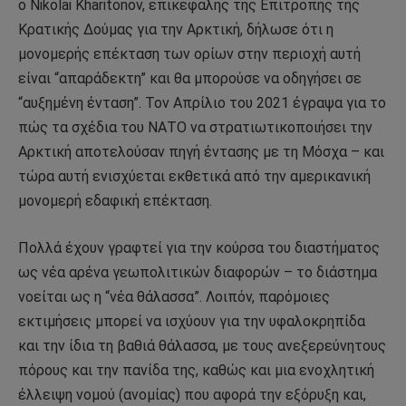
ο Nikolai Kharitonov, επικεφαλής της Επιτροπής της
Κρατικής Δούμας για την Αρκτική, δήλωσε ότι η
μονομερής επέκταση των ορίων στην περιοχή αυτή
είναι “απαράδεκτη” και θα μπορούσε να οδηγήσει σε
“αυξημένη ένταση”. Τον Απρίλιο του 2021 έγραψα για το
πώς τα σχέδια του ΝΑΤΟ να στρατιωτικοποιήσει την
Αρκτική αποτελούσαν πηγή έντασης με τη Μόσχα – και
τώρα αυτή ενισχύεται εκθετικά από την αμερικανική
μονομερή εδαφική επέκταση.
Πολλά έχουν γραφτεί για την κούρσα του διαστήματος
ως νέα αρένα γεωπολιτικών διαφορών – το διάστημα
νοείται ως η “νέα θάλασσα”. Λοιπόν, παρόμοιες
εκτιμήσεις μπορεί να ισχύουν για την υφαλοκρηπίδα
και την ίδια τη βαθιά θάλασσα, με τους ανεξερεύνητους
πόρους και την πανίδα της, καθώς και μια ενοχλητική
έλλειψη νομού (ανομίας) που αφορά την εξόρυξη και,