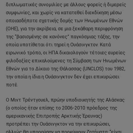
διπλωματικές συνομιλίες με άλλους φορείς ή διμερείς
συμφωνίες, και χωρίς να κατατεθεί διεκδίκηση μέσω
οποιασδήποτε σχετικής δομής των Ηνωμένων Εθνών
(ΟΗΕ), για την ακρίβεια, σε μια ξεκάθαρη περιφρόνηση
της “βασισμένης σε κανόνες” παγκόσμιας τάξης, την
οποία υποτίθεται ότι τηρεί η Ουάσινγκτον. Κατά
ειρωνικό τρόπο, οι ΗΠΑ δικαιολογούν τέτοιες ευρείες
φιλοδοξίες επικαλούμενες τη Σύμβαση των Ηνωμένων
Εθνών για το Δίκαιο της Θάλασσας (UNCLOS) του 1982,
την οποία η ίδια η Ουάσινγκτον δεν έχει επικυρώσει
ποτέ.
Ο Μιντ Τρέντγουελ, πρώην υποδιοικητής της Αλάσκας
(ο οποίος ήταν επίσης το 2006-2010 πρόεδρος της
αμερικανικής Επιτροπής Αρκτικής Έρευνας)
προτρέπει την Ουάσινγκτον να την επικυρώσει,
αλλιώς θα μπορούσαν να προκύψουν ζητήματα: “είναι