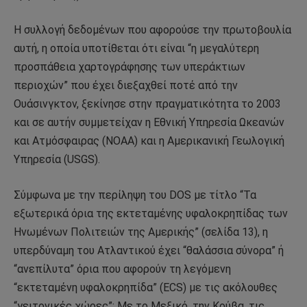
Η συλλογή δεδομένων που αφορούσε την πρωτοβουλία
αυτή, η οποία υποτίθεται ότι είναι “η μεγαλύτερη
προσπάθεια χαρτογράφησης των υπεράκτιων
περιοχών” που έχει διεξαχθεί ποτέ από την
Ουάσινγκτον, ξεκίνησε στην πραγματικότητα το 2003
και σε αυτήν συμμετείχαν η Εθνική Υπηρεσία Ωκεανών
και Ατμόσφαιρας (NOAA) και η Αμερικανική Γεωλογική
Υπηρεσία (USGS).
Σύμφωνα με την περίληψη του DOS με τίτλο “Τα
εξωτερικά όρια της εκτεταμένης υφαλοκρηπίδας των
Ηνωμένων Πολιτειών της Αμερικής” (σελίδα 13), η
υπερδύναμη του Ατλαντικού έχει “θαλάσσια σύνορα” ή
“ανεπίλυτα” όρια που αφορούν τη λεγόμενη
“εκτεταμένη υφαλοκρηπίδα” (ECS) με τις ακόλουθες
“γειτονικές χώρες”: Με το Μεξικό, την Κούβα, τις