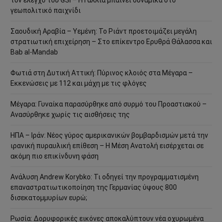
τον έλεγχο του GSI – Η Γαλλία μπαίνει δυναμικά στο
γεωπολιτικό παιχνίδι
Σαουδική Αραβία – Υεμένη: Το Ριάντ προετοιμάζει μεγάλη
στρατιωτική επιχείρηση – Στο επίκεντρο Ερυθρά Θάλασσα και
Bab al-Mandab
Φωτιά στη Δυτική Αττική: Πύρινος κλοιός στα Μέγαρα –
Εκκενώσεις με 112 και μάχη με τις φλόγες
Μέγαρα: Γυναίκα παρασύρθηκε από συρμό του Προαστιακού –
Ανασύρθηκε χωρίς τις αισθήσεις της
ΗΠΑ – Ιράν: Νέος γύρος αμερικανικών βομβαρδισμών μετά την
ιρανική πυραυλική επίθεση – Η Μέση Ανατολή εισέρχεται σε
ακόμη πιο επικίνδυνη φάση
Ανάλυση Andrew Korybko: Τι οδηγεί την προγραμματισμένη
επαναστρατιωτικοποίηση της Γερμανίας ύψους 800
δισεκατομμυρίων ευρώ;
Ρωσία: Δορυφορικές εικόνες αποκαλύπτουν νέα οχυρωμένα