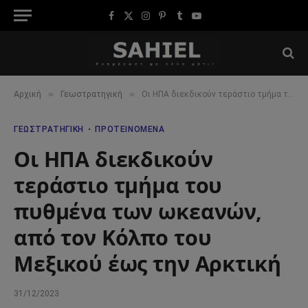
Facebook
X
Instagram
Pinterest
Tumblr
YouTube
(Twitter)
»
»
Αρχική
Γεωστρατηγική
Οι ΗΠΑ διεκδικούν τεράστιο τμήμα του πυθμένα των ωκεανών, από τον Κόλπο του Μεξικού έως την Αρκτική
ΓΕΩΣΤΡΑΤΗΓΙΚΉ
ΠΡΟΤΕΙΝΌΜΕΝΑ
Οι ΗΠΑ διεκδικούν
τεράστιο τμήμα του
πυθμένα των ωκεανών,
από τον Κόλπο του
Μεξικού έως την Αρκτική
31/12/2023