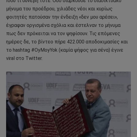
Ιδού τι συνέβη τότε: Όσο διαρκούσε το διαδικτυακό
μήνυμα του προέδρου, χιλιάδες νέοι και κυρίως
φοιτητές πατούσαν την ένδειξη «δεν μου αρέσει»,
έγραφαν οργισμένα σχόλια και έστελναν το μήνυμα
πως δεν πρόκειται να τον ψηφίσουν. Τις επόμενες
ημέρες δε, το βίντεο πήρε 422.000 αποδοκιμασίες και
το hashtag #OyMoyYok (καμία ψήφος για σένα) έγινε
viral στο Twitter.