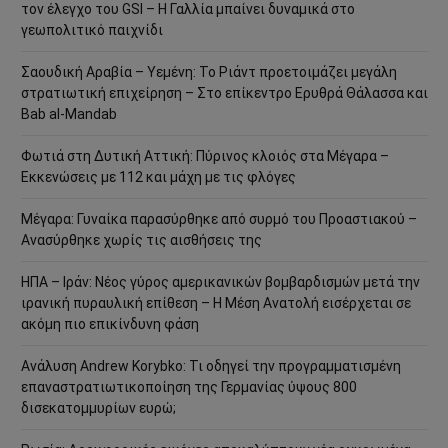
τον έλεγχο του GSI – Η Γαλλία μπαίνει δυναμικά στο
γεωπολιτικό παιχνίδι
Σαουδική Αραβία – Υεμένη: Το Ριάντ προετοιμάζει μεγάλη
στρατιωτική επιχείρηση – Στο επίκεντρο Ερυθρά Θάλασσα και
Bab al-Mandab
Φωτιά στη Δυτική Αττική: Πύρινος κλοιός στα Μέγαρα –
Εκκενώσεις με 112 και μάχη με τις φλόγες
Μέγαρα: Γυναίκα παρασύρθηκε από συρμό του Προαστιακού –
Ανασύρθηκε χωρίς τις αισθήσεις της
ΗΠΑ – Ιράν: Νέος γύρος αμερικανικών βομβαρδισμών μετά την
ιρανική πυραυλική επίθεση – Η Μέση Ανατολή εισέρχεται σε
ακόμη πιο επικίνδυνη φάση
Ανάλυση Andrew Korybko: Τι οδηγεί την προγραμματισμένη
επαναστρατιωτικοποίηση της Γερμανίας ύψους 800
δισεκατομμυρίων ευρώ;