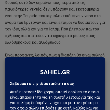
Φυσικά, αυτό δεν σημαίνει πως πέρα από τις
παλαιότερες γενιές, δεν υπάρχουν και εκατομμύρια
νέοι στην Τουρκία που κυριολεκτικά πίνουν νερό στο
όνομα του Ερντογάν και είναι έτοιμοι να θυσιαστούν για
τον ίδιο, αλλά και για το Ισλάμ. Που βλέπουν παντού
εχθρούς και πιστεύουν τα κηρύγματα μίσους προς
αλλόθρησκους και αλλόφυλους.
Είναι προφανές, λοιπόν, πως η διαπάλη θα είναι σκληρή
και μακρόχρονη. Η περαιτέρω πορεία της Τουρκίας δεν
θα κριθεί σε μία εκλογική αναμέτρηση, όποτε κι αν
αυτή γίνει. Αν και το βέβαιο είναι ότι θα γίνει όταν ο
ίδιος ο Ερντογάν εκτιμήσει ότι υπάρχουν οι καλύτερες
συνθήκες για να την κερδίσει – πιθανώς μετά τη νέα
συνταγματική μεταρρύθμιση που έχει στα σκαριά.
Πηγή: pentapostagma.gr