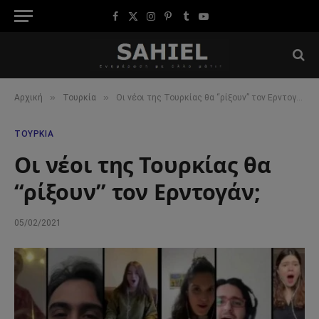
Facebook
X
Instagram
Pinterest
Tumblr
YouTube
(Twitter)
»
»
Αρχική
Τουρκία
Οι νέοι της Τουρκίας θα “ρίξουν” τον Ερντογάν;
ΤΟΥΡΚΊΑ
Οι νέοι της Τουρκίας θα
“ρίξουν” τον Ερντογάν;
05/02/2021