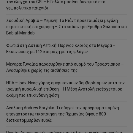
τον έλεγχο του GSI – Η Γαλλία μπαίνει δυναμικά στο
γεωπολιτικό παιχνίδι
Σαουδική Αραβία – Υεμένη: Το Ριάντ προετοιμάζει μεγάλη
στρατιωτική επιχείρηση – Στο επίκεντρο Ερυθρά Θάλασσα και
Bab al-Mandab
Φωτιά στη Δυτική Αττική: Πύρινος κλοιός στα Μέγαρα –
Εκκενώσεις με 112 και μάχη με τις φλόγες
Μέγαρα: Γυναίκα παρασύρθηκε από συρμό του Προαστιακού –
Ανασύρθηκε χωρίς τις αισθήσεις της
ΗΠΑ – Ιράν: Νέος γύρος αμερικανικών βομβαρδισμών μετά την
ιρανική πυραυλική επίθεση – Η Μέση Ανατολή εισέρχεται σε
ακόμη πιο επικίνδυνη φάση
Ανάλυση Andrew Korybko: Τι οδηγεί την προγραμματισμένη
επαναστρατιωτικοποίηση της Γερμανίας ύψους 800
δισεκατομμυρίων ευρώ;
Ρωσία: Δορυφορικές εικόνες αποκαλύπτουν νέα οχυρωμένα