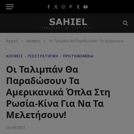
Facebook
X
Instagram
Pinterest
Tumblr
YouTube
(Twitter)
»
»
Αρχική
Απόψεις
Οι Ταλιμπάν Θα Παραδώσουν Τα Aμερικανικά Όπλα Στη Ρωσία-Κίνα Για Να Τα Μελετήσουν!
ΑΠΌΨΕΙΣ
ΓΕΩΣΤΡΑΤΗΓΙΚΉ
ΠΡΟΤΕΙΝΌΜΕΝΑ
Οι Ταλιμπάν Θα
Παραδώσουν Τα
Aμερικανικά Όπλα Στη
Ρωσία-Κίνα Για Να Τα
Μελετήσουν!
26/08/2021