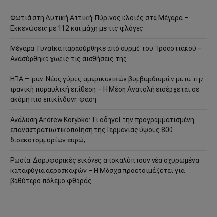
Φωτιά στη Δυτική Αττική: Πύρινος κλοιός στα Μέγαρα –
Εκκενώσεις με 112 και μάχη με τις φλόγες
Μέγαρα: Γυναίκα παρασύρθηκε από συρμό του Προαστιακού –
Ανασύρθηκε χωρίς τις αισθήσεις της
ΗΠΑ – Ιράν: Νέος γύρος αμερικανικών βομβαρδισμών μετά την
ιρανική πυραυλική επίθεση – Η Μέση Ανατολή εισέρχεται σε
ακόμη πιο επικίνδυνη φάση
Ανάλυση Andrew Korybko: Τι οδηγεί την προγραμματισμένη
επαναστρατιωτικοποίηση της Γερμανίας ύψους 800
δισεκατομμυρίων ευρώ;
Ρωσία: Δορυφορικές εικόνες αποκαλύπτουν νέα οχυρωμένα
καταφύγια αεροσκαφών – Η Μόσχα προετοιμάζεται για
βαθύτερο πόλεμο φθοράς