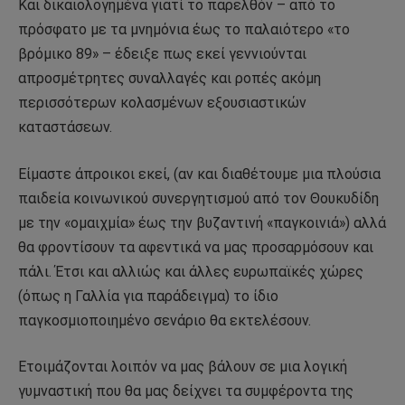
Και δικαιολογημένα γιατί το παρελθόν – από το
πρόσφατο με τα μνημόνια έως το παλαιότερο «το
βρόμικο 89» – έδειξε πως εκεί γεννιούνται
απροσμέτρητες συναλλαγές και ροπές ακόμη
περισσότερων κολασμένων εξουσιαστικών
καταστάσεων.
Είμαστε άπροικοι εκεί, (αν και διαθέτουμε μια πλούσια
παιδεία κοινωνικού συνεργητισμού από τον Θουκυδίδη
με την «ομαιχμία» έως την βυζαντινή «παγκοινιά») αλλά
θα φροντίσουν τα αφεντικά να μας προσαρμόσουν και
πάλι. Έτσι και αλλιώς και άλλες ευρωπαϊκές χώρες
(όπως η Γαλλία για παράδειγμα) το ίδιο
παγκοσμιοποιημένο σενάριο θα εκτελέσουν.
Ετοιμάζονται λοιπόν να μας βάλουν σε μια λογική
γυμναστική που θα μας δείχνει τα συμφέροντα της