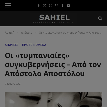
Facebook
X
Instagram
Pinterest
Tumblr
YouTube
(Twitter)
»
»
Αρχική
Απόψεις
Οι «τυμπανιαίες» συγκυβερνήσεις – Από τον Απόστολο Αποστόλου
ΑΠΌΨΕΙΣ
ΠΡΟΤΕΙΝΌΜΕΝΑ
Οι «τυμπανιαίες»
συγκυβερνήσεις – Από τον
Απόστολο Αποστόλου
05/02/2022