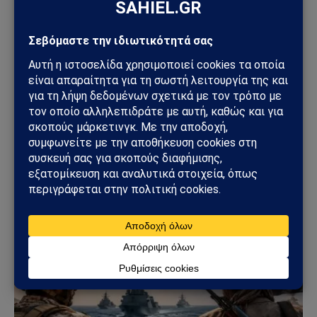
Sahiel Newsroom
Facebook
X
Pinterest
Instagram
Tumblr
(Twitter)
Το Sahiel.gr είναι ανεξάρτητη ψηφιακή πύλη ενημέρωσης
και ανάλυσης με έμφαση στη γεωπολιτική, τη διεθνή
ασφάλεια, τα εθνικά ζητήματα και τις διεθνείς εξελίξεις
που επηρεάζουν την Ελλάδα και τον ευρύτερο ελληνισμό.
ΔΕΙΤΕ ΕΠΙΣΗΣ →