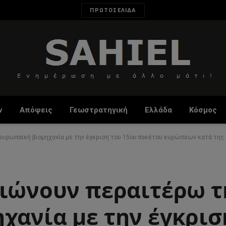
ΠΡΩΤΟΣΕΛΙΔΑ
ν
Απόψεις
Γεωστρατηγική
Ελλάδα
Κόσμος
ευρωπαϊκή βιομηχανία με την έγκριση του 15ου πακέτου κυρώσεων κατά της
μιώνουν περαιτέρω τ
χανία με την έγκρισ