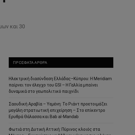
μων και 30
ΠΡΟΣΦΑΤΑ ΑΡΘΡΑ
Ηλεκτρική διασύνδεση Ελλάδας–Κύπρου: Η Meridiam
παίρνει τον έλεγχο του GSI – Η Γαλλία μπαίνει
δυναμικά στο γεωπολιτικό παιχνίδι
Σαουδική Αραβία – Υεμένη: Το Ριάντ προετοιμάζει
μεγάλη στρατιωτική επιχείρηση – Στο επίκεντρο
Ερυθρά Θάλασσα και Bab al-Mandab
Φωτιά στη Δυτική Αττική: Πύρινος κλοιός στα