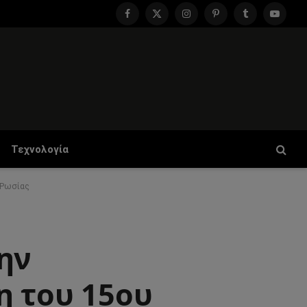
Facebook
X
Instagram
Pinterest
Tumblr
YouTu
(Twitter)
Τεχνολογία
 Ρωσίας
ην
η του 15ου