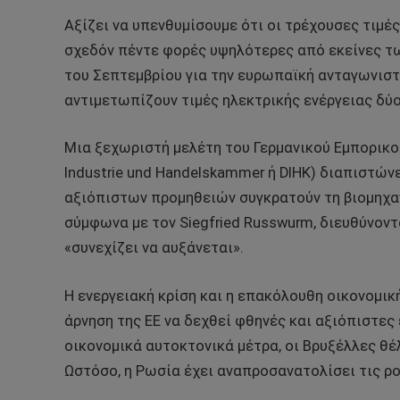
Αξίζει να υπενθυμίσουμε ότι οι τρέχουσες τιμέ
σχεδόν πέντε φορές υψηλότερες από εκείνες τ
του Σεπτεμβρίου για την ευρωπαϊκή ανταγωνιστι
αντιμετωπίζουν τιμές ηλεκτρικής ενέργειας δύο
Μια ξεχωριστή μελέτη του Γερμανικού Εμπορικο
Industrie und Handelskammer ή DIHK) διαπιστώνε
αξιόπιστων προμηθειών συγκρατούν τη βιομηχαν
σύμφωνα με τον Siegfried Russwurm, διευθύνοντ
«συνεχίζει να αυξάνεται».
Η ενεργειακή κρίση και η επακόλουθη οικονομικ
άρνηση της ΕΕ να δεχθεί φθηνές και αξιόπιστες
οικονομικά αυτοκτονικά μέτρα, οι Βρυξέλλες θ
Ωστόσο, η Ρωσία έχει αναπροσανατολίσει τις ρο