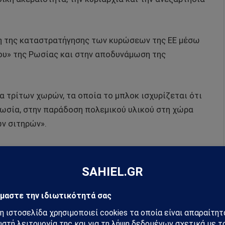
η της καταστρατήγησης των κυρώσεων της ΕΕ μέσω
ου» της Ρωσίας και στην αποδυνάμωση της
α τρίτων χωρών, τα οποία το μπλοκ ισχυρίζεται ότι
Ρωσία, στην παράδοση πολεμικού υλικού στη χώρα
ν σιτηρών».
ης σε ρωσικές αμυντικές εταιρείες, χημικά
ες. Για πρώτη φορά, οι κυρώσεις εφαρμόζονται
εργασία με τη Ρωσία.
ίρησης στην Ουκρανία στις 24 Φεβρουαρίου 2024, η ΕΕ
ά της Ρωσίας. Σύμφωνα με τη βάση δεδομένων