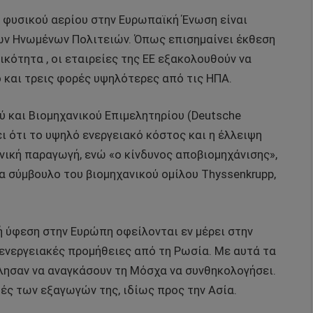
ς φυσικού αερίου στην Ευρωπαϊκή Ένωση είναι
ων Ηνωμένων Πολιτειών. Όπως επισημαίνει έκθεση
κότητα , οι εταιρείες της ΕΕ εξακολουθούν να
 και τρεις φορές υψηλότερες από τις ΗΠΑ.
ύ και Βιομηχανικού Επιμελητηρίου (Deutsche
ι ότι το υψηλό ενεργειακό κόστος και η έλλειψη
ική παραγωγή, ενώ «ο κίνδυνος αποβιομηχάνισης»,
α σύμβουλο του βιομηχανικού ομίλου Thyssenkrupp,
ή ύφεση στην Ευρώπη οφείλονται εν μέρει στην
 ενεργειακές προμήθειες από τη Ρωσία. Με αυτά τα
έλησαν να αναγκάσουν τη Μόσχα να συνθηκολογήσει.
ές των εξαγωγών της, ιδίως προς την Ασία.