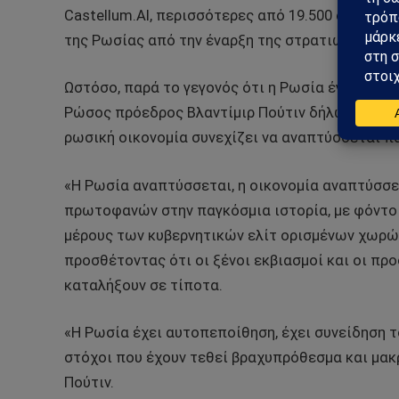
Castellum.AI, περισσότερες από 19.500 ατομικέ
της Ρωσίας από την έναρξη της στρατιωτικής ε
Ωστόσο, παρά το γεγονός ότι η Ρωσία έγινε η χ
Ρώσος πρόεδρος Βλαντίμιρ Πούτιν δήλωσε στο 2
ρωσική οικονομία συνεχίζει να αναπτύσσεται π
«Η Ρωσία αναπτύσσεται, η οικονομία αναπτύσσε
πρωτοφανών στην παγκόσμια ιστορία, με φόντο 
μέρους των κυβερνητικών ελίτ ορισμένων χωρών
προσθέτοντας ότι οι ξένοι εκβιασμοί και οι π
καταλήξουν σε τίποτα.
«Η Ρωσία έχει αυτοπεποίθηση, έχει συνείδηση του
στόχοι που έχουν τεθεί βραχυπρόθεσμα και μα
Πούτιν.