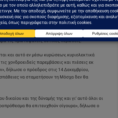
ς και τομεακές κυρώσεις έχουν ενεργοποιηθεί κατά
πιχείρησης.
ώρα με τις περισσότερες κυρώσεις στον κόσμο, ο
2ο συνέδριο του κόμματος «Ενωμένη Ρωσία» ότι η
αρά τις πρωτοφανείς δυτικές κυρώσεις.
ται και αυτό εν μέσω κυρώσεων, κυριολεκτικά
τις χονδροειδείς παρεμβάσεις και πιέσεις εκ
», δήλωσε ο πρόεδρος στις 14 Δεκεμβρίου,
ροσπάθειες να σταματήσουν τη Μόσχα δεν θα
 δικαίου και της δύναμής της και γι’ αυτό όλοι οι
κροπρόθεσμα θα επιτευχθούν σίγουρα», δήλωσε ο