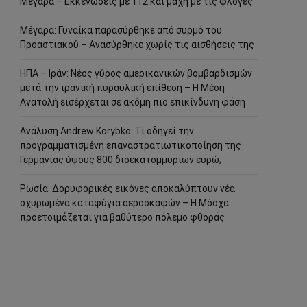
Μέγαρα – Εκκενώσεις με 112 και μάχη με τις φλόγες
Μέγαρα: Γυναίκα παρασύρθηκε από συρμό του
Προαστιακού – Ανασύρθηκε χωρίς τις αισθήσεις της
ΗΠΑ – Ιράν: Νέος γύρος αμερικανικών βομβαρδισμών
μετά την ιρανική πυραυλική επίθεση – Η Μέση
Ανατολή εισέρχεται σε ακόμη πιο επικίνδυνη φάση
Ανάλυση Andrew Korybko: Τι οδηγεί την
προγραμματισμένη επαναστρατιωτικοποίηση της
Γερμανίας ύψους 800 δισεκατομμυρίων ευρώ;
Ρωσία: Δορυφορικές εικόνες αποκαλύπτουν νέα
οχυρωμένα καταφύγια αεροσκαφών – Η Μόσχα
προετοιμάζεται για βαθύτερο πόλεμο φθοράς