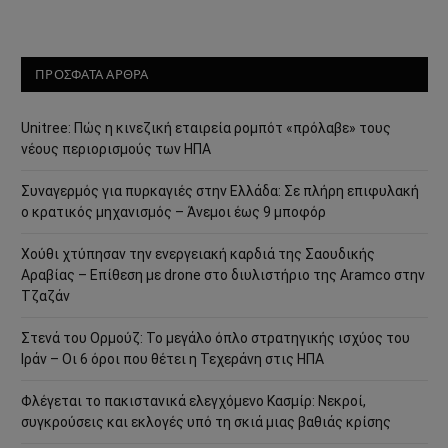
ΠΡΟΣΦΑΤΑ ΑΡΘΡΑ
Unitree: Πώς η κινεζική εταιρεία ρομπότ «πρόλαβε» τους
νέους περιορισμούς των ΗΠΑ
Συναγερμός για πυρκαγιές στην Ελλάδα: Σε πλήρη επιφυλακή
ο κρατικός μηχανισμός – Άνεμοι έως 9 μποφόρ
Χούθι χτύπησαν την ενεργειακή καρδιά της Σαουδικής
Αραβίας – Επίθεση με drone στο διυλιστήριο της Aramco στην
Τζαζάν
Στενά του Ορμούζ: Το μεγάλο όπλο στρατηγικής ισχύος του
Ιράν – Οι 6 όροι που θέτει η Τεχεράνη στις ΗΠΑ
Φλέγεται το πακιστανικά ελεγχόμενο Κασμίρ: Νεκροί,
συγκρούσεις και εκλογές υπό τη σκιά μιας βαθιάς κρίσης