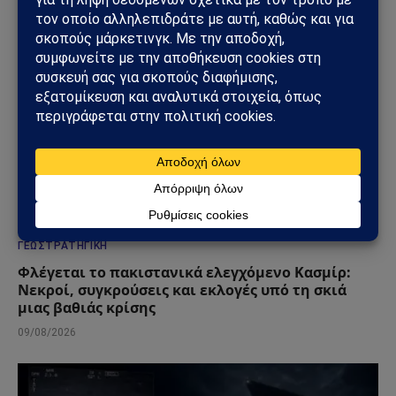
ΓΕΩΣΤΡΑΤΗΓΙΚΉ
Φλέγεται το πακιστανικά ελεγχόμενο Κασμίρ:
Νεκροί, συγκρούσεις και εκλογές υπό τη σκιά
μιας βαθιάς κρίσης
09/08/2026