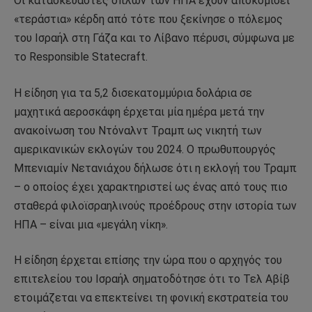
Οι κατασκευαστές όπλων των ΗΠΑ έχουν αποκομίσει
«τεράστια» κέρδη από τότε που ξεκίνησε ο πόλεμος
του Ισραήλ στη Γάζα και το Λίβανο πέρυσι, σύμφωνα με
το Responsible Statecraft.
Η είδηση για τα 5,2 δισεκατομμύρια δολάρια σε
μαχητικά αεροσκάφη έρχεται μία ημέρα μετά την
ανακοίνωση του Ντόναλντ Τραμπ ως νικητή των
αμερικανικών εκλογών του 2024. Ο πρωθυπουργός
Μπενιαμίν Νετανιάχου δήλωσε ότι η εκλογή του Τραμπ
– ο οποίος έχει χαρακτηριστεί ως ένας από τους πιο
σταθερά φιλοϊσραηλινούς προέδρους στην ιστορία των
ΗΠΑ – είναι μια «μεγάλη νίκη».
Η είδηση έρχεται επίσης την ώρα που ο αρχηγός του
επιτελείου του Ισραήλ σηματοδότησε ότι το Τελ Αβίβ
ετοιμάζεται να επεκτείνει τη φονική εκστρατεία του