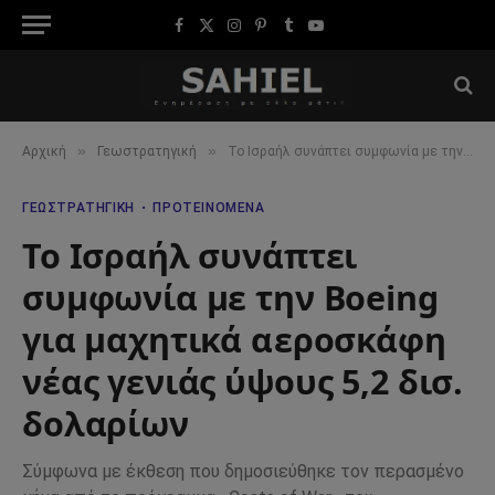
Facebook
X
Instagram
Pinterest
Tumblr
YouTube
(Twitter)
»
»
Αρχική
Γεωστρατηγική
Το Ισραήλ συνάπτει συμφωνία με την Boeing για μαχητικά αεροσκάφη νέας γενιάς ύψους 5,2 δισ. δολαρίων
ΓΕΩΣΤΡΑΤΗΓΙΚΉ
ΠΡΟΤΕΙΝΌΜΕΝΑ
Το Ισραήλ συνάπτει
συμφωνία με την Boeing
για μαχητικά αεροσκάφη
νέας γενιάς ύψους 5,2 δισ.
δολαρίων
Σύμφωνα με έκθεση που δημοσιεύθηκε τον περασμένο