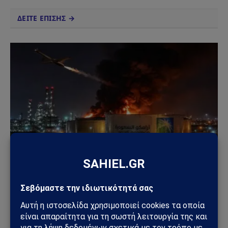
ΔΕΙΤΕ ΕΠΙΣΗΣ →
ΚΌΣΜΟΣ
Χούθι χτύπησαν την ενεργειακή καρδιά της
Σαουδικής Αραβίας – Επίθεση με drone στο
διυλιστήριο της Aramco στην Τζαζάν
09/08/2026