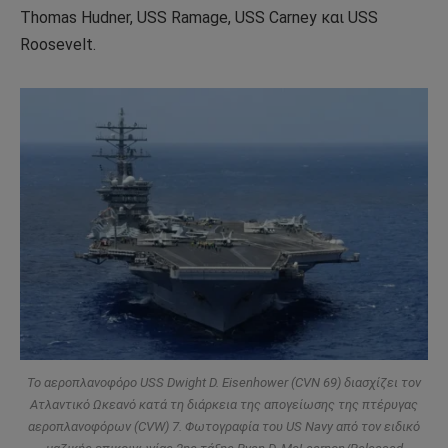
Thomas Hudner, USS Ramage, USS Carney και USS
Roosevelt.
Το αεροπλανοφόρο USS Dwight D. Eisenhower (CVN 69) διασχίζει τον
Ατλαντικό Ωκεανό κατά τη διάρκεια της απογείωσης της πτέρυγας
αεροπλανοφόρων (CVW) 7. Φωτογραφία του US Navy από τον ειδικό