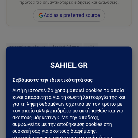
πρώτος τις σημαντικότερες ειδήσεις και αναλύσεις.
Add as a preferred source
αεροπλανοφόρων
διεθνή ύδατα
ΗΠΑ
Πολεμικού Ναυτικού
Ακολουθήστε στο Instagram
Ακολουθήστε στο YouTube
Facebook
Twitter
Pinterest
Tumblr