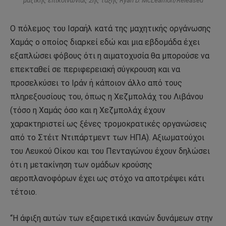
μαζικής επικοινωνίας 2ης τάξης Ryan D. McLearnon/Released
Ο πόλεμος του Ισραήλ κατά της μαχητικής οργάνωσης
Χαμάς ο οποίος διαρκεί εδώ και μια εβδομάδα έχει
εξαπλώσει φόβους ότι η αιματοχυσία θα μπορούσε να
επεκταθεί σε περιφερειακή σύγκρουση και να
προσελκύσει το Ιράν ή κάποιον άλλο από τους
πληρεξουσίους του, όπως η Χεζμπολάχ του Λιβάνου
(τόσο η Χαμάς όσο και η Χεζμπολάχ έχουν
χαρακτηριστεί ως ξένες τρομοκρατικές οργανώσεις
από το Στέιτ Ντιπάρτμεντ των ΗΠΑ). Αξιωματούχοι
του Λευκού Οίκου και του Πενταγώνου έχουν δηλώσει
ότι η μετακίνηση των ομάδων κρούσης
αεροπλανοφόρων έχει ως στόχο να αποτρέψει κάτι
τέτοιο.
“Η άφιξη αυτών των εξαιρετικά ικανών δυνάμεων στην