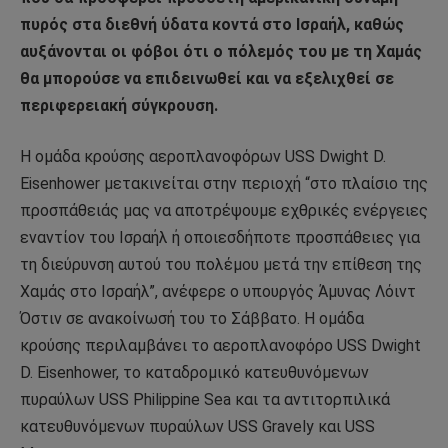
πυρός στα διεθνή ύδατα κοντά στο Ισραήλ, καθώς
αυξάνονται οι φόβοι ότι ο πόλεμός του με τη Χαμάς
θα μπορούσε να επιδεινωθεί και να εξελιχθεί σε
περιφερειακή σύγκρουση.
Η ομάδα κρούσης αεροπλανοφόρων USS Dwight D.
Eisenhower μετακινείται στην περιοχή “στο πλαίσιο της
προσπάθειάς μας να αποτρέψουμε εχθρικές ενέργειες
εναντίον του Ισραήλ ή οποιεσδήποτε προσπάθειες για
τη διεύρυνση αυτού του πολέμου μετά την επίθεση της
Χαμάς στο Ισραήλ”, ανέφερε ο υπουργός Άμυνας Λόιντ
Όστιν σε ανακοίνωσή του το Σάββατο. Η ομάδα
κρούσης περιλαμβάνει το αεροπλανοφόρο USS Dwight
D. Eisenhower, το καταδρομικό κατευθυνόμενων
πυραύλων USS Philippine Sea και τα αντιτορπιλικά
κατευθυνόμενων πυραύλων USS Gravely και USS