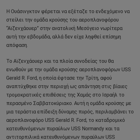
Η Ουάσινγκτον φέρεται να εξέταζε το ενδεχόμενο να
στείλει την ομάδα κρούσης του αεροπλανοφόρου
“Αϊζενχάουερ” στην ανατολική Μεσόγειο νωρίτερα
αυτή την εβδομάδα, αλλά δεν είχε ληφθεί επίσημη
απόφαση.
Το Αϊζενχάουερ και τα πλοία συνοδείας του θα
ενωθούν με την ομάδα κρούσης αεροπλανοφόρων USS
Gerald R. Ford, η οποία έφτασε την Τρίτη, αφού
αναπτύχθηκε στην περιοχή ως απάντηση στις βίαιες
τρομοκρατικές επιθέσεις της Χαμάς στο Ισραήλ το
περασμένο Σαββατοκύριακο. Αυτή η ομάδα κρούσης με
μια τεράστια επίδειξη δύναμης πυρός, περιλαμβάνει το
αεροπλανοφόρο USS Gerald R. Ford, το καταδρομικό
κατευθυνόμενων πυραύλων USS Normandy και τα
αντιτορπιλικά κατευθυνόμενων πυραύλων USS