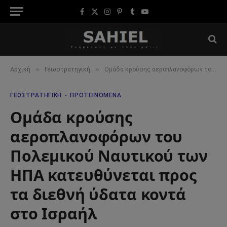
Facebook
X
Instagram
Pinterest
Tumblr
YouTube
(Twitter)
»
»
Αρχική
Γεωστρατηγική
Ομάδα κρούσης αεροπλανοφόρων του Πολεμικού Ναυτικού των ΗΠΑ κατευθύνεται προς τα διεθνή ύδατα κοντά στο Ισραήλ
ΓΕΩΣΤΡΑΤΗΓΙΚΉ
ΠΡΟΤΕΙΝΌΜΕΝΑ
Ομάδα κρούσης
αεροπλανοφόρων του
Πολεμικού Ναυτικού των
ΗΠΑ κατευθύνεται προς
τα διεθνή ύδατα κοντά
στο Ισραήλ