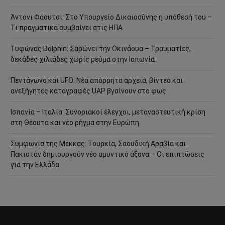
Άντονι Φάουτσι: Στο Υπουργείο Δικαιοσύνης η υπόθεσή του –
Τι πραγματικά συμβαίνει στις ΗΠΑ
Τυφώνας Dolphin: Σαρώνει την Οκινάουα – Τραυματίες,
δεκάδες χιλιάδες χωρίς ρεύμα στην Ιαπωνία
Πεντάγωνο και UFO: Νέα απόρρητα αρχεία, βίντεο και
ανεξήγητες καταγραφές UAP βγαίνουν στο φως
Ισπανία – Ιταλία: Συνοριακοί έλεγχοι, μεταναστευτική κρίση
στη Θέουτα και νέο ρήγμα στην Ευρώπη
Συμφωνία της Μέκκας: Τουρκία, Σαουδική Αραβία και
Πακιστάν δημιουργούν νέο αμυντικό άξονα – Οι επιπτώσεις
για την Ελλάδα