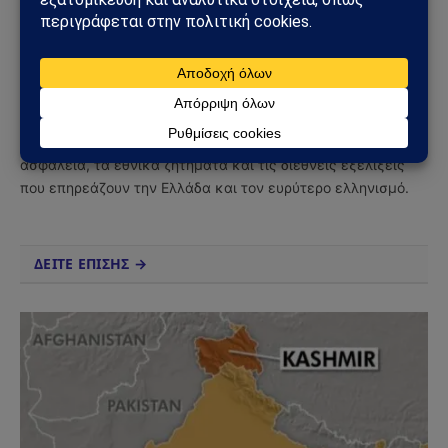
Sahiel Newsroom
Facebook
X
Pinterest
Instagram
Tumblr
(Twitter)
Το Sahiel.gr είναι ανεξάρτητη ψηφιακή πύλη ενημέρωσης
και ανάλυσης με έμφαση στη γεωπολιτική, τη διεθνή
ασφάλεια, τα εθνικά ζητήματα και τις διεθνείς εξελίξεις
που επηρεάζουν την Ελλάδα και τον ευρύτερο ελληνισμό.
ΔΕΙΤΕ ΕΠΙΣΗΣ →