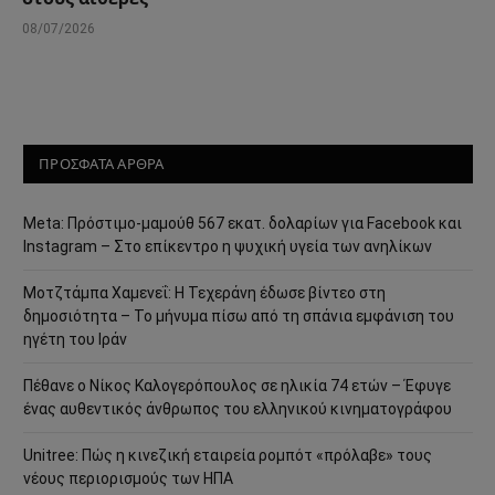
08/07/2026
ΠΡΟΣΦΑΤΑ ΑΡΘΡΑ
Meta: Πρόστιμο-μαμούθ 567 εκατ. δολαρίων για Facebook και
Instagram – Στο επίκεντρο η ψυχική υγεία των ανηλίκων
Μοτζτάμπα Χαμενεΐ: Η Τεχεράνη έδωσε βίντεο στη
δημοσιότητα – Το μήνυμα πίσω από τη σπάνια εμφάνιση του
ηγέτη του Ιράν
Πέθανε ο Νίκος Καλογερόπουλος σε ηλικία 74 ετών – Έφυγε
ένας αυθεντικός άνθρωπος του ελληνικού κινηματογράφου
Unitree: Πώς η κινεζική εταιρεία ρομπότ «πρόλαβε» τους
νέους περιορισμούς των ΗΠΑ