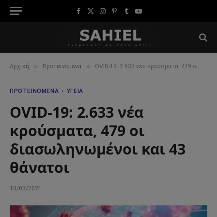
Facebook
X
Instagram
Pinterest
Tumblr
YouTube
(Twitter)
»
»
Αρχική
Προτεινόμενα
OVID-19: 2.633 νέα κρούσματα, 479 οι διασωληνωμένοι και 43 θάνατοι
ΠΡΟΤΕΙΝΌΜΕΝΑ
ΥΓΕΊΑ
OVID-19: 2.633 νέα
κρούσματα, 479 οι
διασωληνωμένοι και 43
θάνατοι
10/03/2021