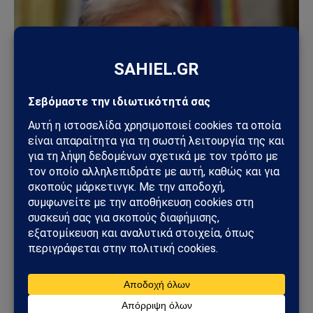
ΚΌΣΜΟΣ
ΗΠΑ – Ιράν: Νέος γύρος αμερικανικών
βομβαρδισμών μετά την ιρανική πυραυλική
επίθεση – Η Μέση Ανατολή εισέρχεται σε ακόμη
πιο επικίνδυνη φάση
31/07/2026