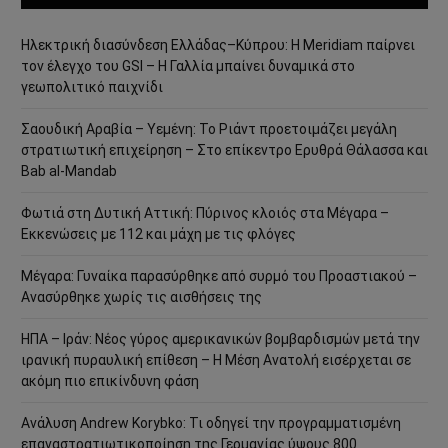
Ηλεκτρική διασύνδεση Ελλάδας–Κύπρου: Η Meridiam παίρνει
τον έλεγχο του GSI – Η Γαλλία μπαίνει δυναμικά στο
γεωπολιτικό παιχνίδι
Σαουδική Αραβία – Υεμένη: Το Ριάντ προετοιμάζει μεγάλη
στρατιωτική επιχείρηση – Στο επίκεντρο Ερυθρά Θάλασσα και
Bab al-Mandab
Φωτιά στη Δυτική Αττική: Πύρινος κλοιός στα Μέγαρα –
Εκκενώσεις με 112 και μάχη με τις φλόγες
Μέγαρα: Γυναίκα παρασύρθηκε από συρμό του Προαστιακού –
Ανασύρθηκε χωρίς τις αισθήσεις της
ΗΠΑ – Ιράν: Νέος γύρος αμερικανικών βομβαρδισμών μετά την
ιρανική πυραυλική επίθεση – Η Μέση Ανατολή εισέρχεται σε
ακόμη πιο επικίνδυνη φάση
Ανάλυση Andrew Korybko: Τι οδηγεί την προγραμματισμένη
επαναστρατιωτικοποίηση της Γερμανίας ύψους 800