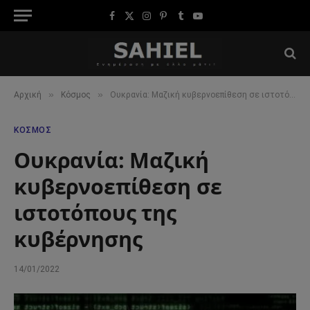
Facebook
X
Instagram
Pinterest
Tumblr
YouTube
(Twitter)
»
»
Αρχική
Κόσμος
Ουκρανία: Μαζική κυβερνοεπίθεση σε ιστοτόπους της κυβέρνησης
ΚΌΣΜΟΣ
Ουκρανία: Μαζική
κυβερνοεπίθεση σε
ιστοτόπους της
κυβέρνησης
14/01/2022