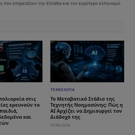
εις που επηρεάζουν την Ελλάδα και τον ευρύτερο ελληνισμό.
ΤΕΧΝΟΛΟΓΊΑ
πολιορκία στις
Το Μεταβατικό Στάδιο της
είες ερευνούν το
Τεχνητής Νοημοσύνης: Πώς η
παιδιά,
AI Αρχίζει να Δημιουργεί τον
εδομένα και
Διάδοχό της
στών
07/06/2026