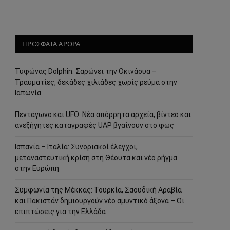
ΠΡΟΣΦΑΤΑ ΑΡΘΡΑ
Τυφώνας Dolphin: Σαρώνει την Οκινάουα –
Τραυματίες, δεκάδες χιλιάδες χωρίς ρεύμα στην
Ιαπωνία
Πεντάγωνο και UFO: Νέα απόρρητα αρχεία, βίντεο και
ανεξήγητες καταγραφές UAP βγαίνουν στο φως
Ισπανία – Ιταλία: Συνοριακοί έλεγχοι,
μεταναστευτική κρίση στη Θέουτα και νέο ρήγμα
στην Ευρώπη
Συμφωνία της Μέκκας: Τουρκία, Σαουδική Αραβία
και Πακιστάν δημιουργούν νέο αμυντικό άξονα – Οι
επιπτώσεις για την Ελλάδα