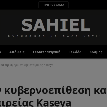
ΠΡΩΤΟΣΕΛΙΔΑ
ν
Απόψεις
Γεωστρατηγική
Ελλάδα
Κόσμος
ατά της αμερικανικής εταιρείας Kaseya
ν κυβερνοεπίθεση κα
ιρείας Kaseya