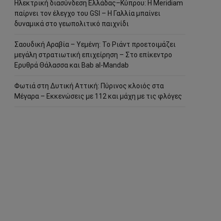
Ηλεκτρική διασύνδεση Ελλάδας–Κύπρου: Η Meridiam
παίρνει τον έλεγχο του GSI – Η Γαλλία μπαίνει
δυναμικά στο γεωπολιτικό παιχνίδι
Σαουδική Αραβία – Υεμένη: Το Ριάντ προετοιμάζει
μεγάλη στρατιωτική επιχείρηση – Στο επίκεντρο
Ερυθρά Θάλασσα και Bab al-Mandab
Φωτιά στη Δυτική Αττική: Πύρινος κλοιός στα
Μέγαρα – Εκκενώσεις με 112 και μάχη με τις φλόγες