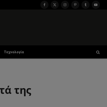
Facebook
X
Instagram
Pinterest
Tumblr
YouTu
(Twitter)
Τεχνολογία
τά της