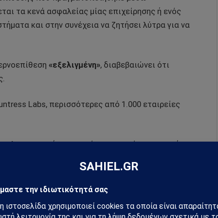
ται τα κενά ασφαλείας μίας επιχείρησης ή ενός
τήματα και στην συνέχεια να ζητήσει λύτρα για να
βερνοεπίθεση
«εξελιγμένη»
, διαβεβαιώνει ότι
ς.
ntress Labs, περισσότερες από 1.000 εταιρείες
α πληροφορικής σε μικρές και μεσαίες επιχειρήσεις,
 της επίθεσης, που διαχειρίζεται το δίκτυο των
ους μέσω μίας πηγής. Εχει περισσότερους των 40.000
ει εντοπίσει θύματα της επίθεσης σε 17 χώρες σε