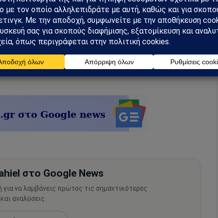
ωστή είναι το κλείσιμο 800 καταστημάτων της Coop
ερμάρκετ της Σουηδίας.
hiel στο Google News
ή για να λαμβάνεις πρώτος τις σημαντικότερες
 και αναλύσεις.