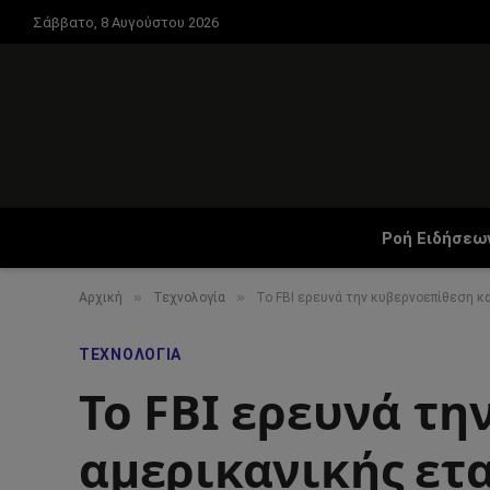
Σάββατο, 8 Αυγούστου 2026
Ροή Ειδήσεω
»
»
Αρχική
Τεχνολογία
Το FBI ερευνά την κυβερνοεπίθεση κ
ΤΕΧΝΟΛΟΓΊΑ
Το FBI ερευνά τη
αμερικανικής ετα