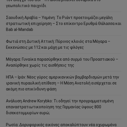
γεωπολιτικό παιχνίδι
Σαουδική Αραβία – Υεμένη: Το Ριάντ προετοιμάζει μεγάλη
στρατιωτική επιχείρηση – Στο επίκεντρο Ερυθρά Θάλασσα και
Bab al-Mandab
Φωτιά στη Δυτική Αττική: Πύρινος κλοιός στα Μέγαρα –
Εκκενώσεις με 112 και μάχη με τις φλόγες
Μέγαρα: Γυναίκα παρασύρθηκε από συρμό του Προαστιακού –
Ανασύρθηκε χωρίς τις αισθήσεις της
ΗΠΑ – Ιράν: Νέος γύρος αμερικανικών βομβαρδισμών μετά την
ιρανική πυραυλική επίθεση – Η Μέση Ανατολή εισέρχεται σε
ακόμη πιο επικίνδυνη φάση
Ανάλυση Andrew Korybko: Τι οδηγεί την προγραμματισμένη
επαναστρατιωτικοποίηση της Γερμανίας ύψους 800
δισεκατομμυρίων ευρώ;
Ρωσία: Δορυφορικές εικόνες αποκαλύπτουν νέα οχυρωμένα