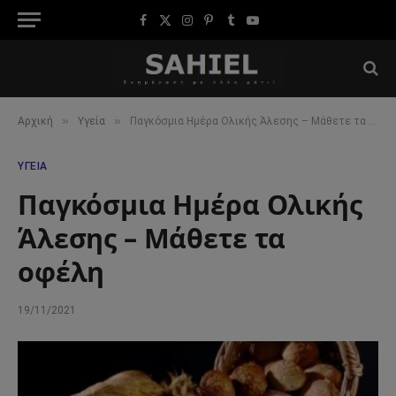
Facebook
X
Instagram
Pinterest
Tumblr
YouTube
(Twitter)
»
»
Αρχική
Υγεία
Παγκόσμια Ημέρα Ολικής Άλεσης – Μάθετε τα οφέλη
ΥΓΕΊΑ
Παγκόσμια Ημέρα Ολικής
Άλεσης – Μάθετε τα
οφέλη
19/11/2021