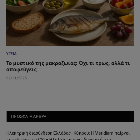
ΥΓΕΊΑ
Το μυστικό της μακροζωίας: Όχι τι τρως, αλλά τι
αποφεύγεις
02/11/2025
ΠΡΟΣΦΑΤΑ ΑΡΘΡΑ
Ηλεκτρική διασύνδεση Ελλάδας–Κύπρου: Η Meridiam παίρνει
τον έλεγχο του GSI – Η Γαλλία μπαίνει δυναμικά στο