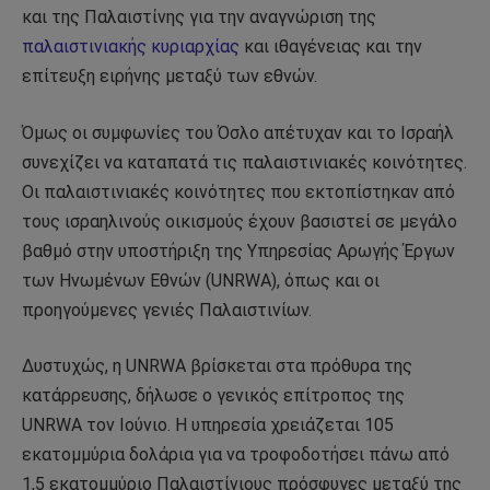
και της Παλαιστίνης για την αναγνώριση της
παλαιστινιακής κυριαρχίας
και ιθαγένειας και την
επίτευξη ειρήνης μεταξύ των εθνών.
Όμως οι συμφωνίες του Όσλο απέτυχαν και το Ισραήλ
συνεχίζει να καταπατά τις παλαιστινιακές κοινότητες.
Οι παλαιστινιακές κοινότητες που εκτοπίστηκαν από
τους ισραηλινούς οικισμούς έχουν βασιστεί σε μεγάλο
βαθμό στην υποστήριξη της Υπηρεσίας Αρωγής Έργων
των Ηνωμένων Εθνών (UNRWA), όπως και οι
προηγούμενες γενιές Παλαιστινίων.
Δυστυχώς, η UNRWA βρίσκεται στα πρόθυρα της
κατάρρευσης, δήλωσε ο γενικός επίτροπος της
UNRWA τον Ιούνιο. Η υπηρεσία χρειάζεται 105
εκατομμύρια δολάρια για να τροφοδοτήσει πάνω από
1,5 εκατομμύριο Παλαιστίνιους πρόσφυγες μεταξύ της