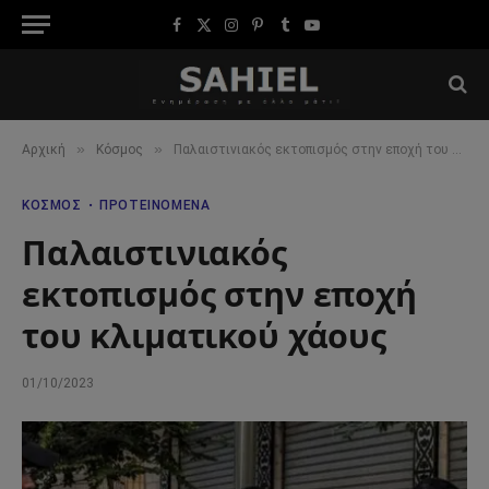
Facebook
X
Instagram
Pinterest
Tumblr
YouTube
(Twitter)
»
»
Αρχική
Κόσμος
Παλαιστινιακός εκτοπισμός στην εποχή του κλιματικού χάους
ΚΌΣΜΟΣ
ΠΡΟΤΕΙΝΌΜΕΝΑ
Παλαιστινιακός
εκτοπισμός στην εποχή
του κλιματικού χάους
01/10/2023