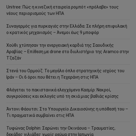
Unitree: Πώς η κινεζική εταιρεία ρομπότ «πρόλαβε» τους
νέους περιορισμούς των ΗΠΑ
Συναγερμός για πυρκαγιές στην Ελλάδα: Σε πλήρη επιφυλακή
ο κρατικός μηχανισμός – Άνεμοι έως 9 μποφόρ
Χούθι χτύπησαν την ενεργειακή καρδιά της Σαουδικής
Αραβίας – Επίθεση με drone στο διυλιστήριο της Aramco στην
Τζαζάν
Στενά του Ορμούζ: Το μεγάλο όπλο στρατηγικής ισχύος του
Ιράν – Οι 6 όροι που θέτει η Τεχεράνη στις ΗΠΑ
Φλέγεται το πακιστανικά ελεγχόμενο Κασμίρ: Νεκροί,
συγκρούσεις και εκλογές υπό τη σκιά μιας βαθιάς κρίσης
Άντονι Φάουτσι: Στο Υπουργείο Δικαιοσύνης η υπόθεσή του –
Τι πραγματικά συμβαίνει στις ΗΠΑ
Τυφώνας Dolphin: Σαρώνει την Οκινάουα – Τραυματίες,
δεκάδες χιλιάδες χωρίς ρεύμα στην Ιαπωνία