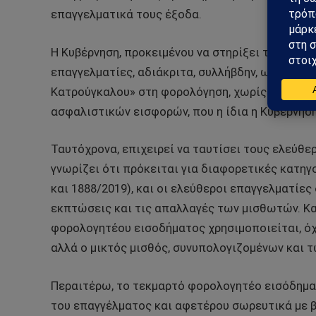
επαγγελματικά τους έξοδα.
Η Κυβέρνηση, προκειμένου να στηρίξει την επιλ
επαγγελματίες, αδιάκριτα, συλλήβδην, ως φοροφ
Κατρούγκαλου» στη φορολόγηση, χωρίς να ξεχνά
ασφαλιστικών εισφορών, που η ίδια η Κυβέρνησ
Ταυτόχρονα, επιχειρεί να ταυτίσει τους ελεύθε
γνωρίζει ότι πρόκειται για διαφορετικές κατηγο
και 1888/2019), και οι ελεύθεροι επαγγελματίε
εκπτώσεις και τις απαλλαγές των μισθωτών. Κα
φορολογητέου εισοδήματος χρησιμοποιείται, ό
αλλά ο μικτός μισθός, συνυπολογιζομένων και 
Περαιτέρω, το τεκμαρτό φορολογητέο εισόδημα
του επαγγέλματος και αφετέρου σωρευτικά με β