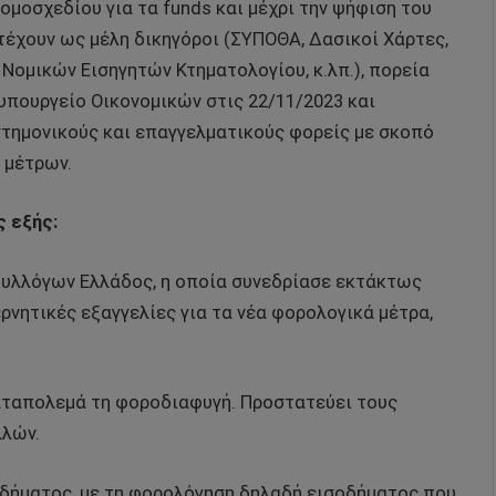
ομοσχεδίου για τα funds και μέχρι την ψήφιση του
τέχουν ως μέλη δικηγόροι (ΣΥΠΟΘΑ, Δασικοί Χάρτες,
ομικών Εισηγητών Κτηματολογίου, κ.λπ.), πορεία
υπουργείο Οικονομικών στις 22/11/2023 και
στημονικούς και επαγγελματικούς φορείς με σκοπό
 μέτρων.
 εξής:
υλλόγων Ελλάδος, η οποία συνεδρίασε εκτάκτως
ερνητικές εξαγγελίες για τα νέα φορολογικά μέτρα,
καταπολεμά τη φοροδιαφυγή. Προστατεύει τους
λλών.
δήματος, με τη φορολόγηση δηλαδή εισοδήματος που