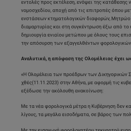
εντολές προς εκτέλεση, ενόψει της κατάθεσης ν
νομοσχεδίου, αποχή από τις επιτροπές όπου με
ενστάσεων κτηματολογικών διαφορών, Μητρώο Ν
διαμαρτυρίας και στη συγκέντρωση έξω από το 
δημιουργία ενιαίου μετώπου με όλους τους επι
την απόσυρση των εξαγγελθέντων φορολογικών
Αναλυτικά, η απόφαση της Ολομέλειας έχει ως
«Η Ολομέλεια των προέδρων των Δικηγορικών Σ
χθές(11.11.2023) στην Αθήνα, με αφορμή τις κυβ
εξέδωσε την ακόλουθη ανακοίνωση:
Με τα νέα φορολογικά μέτρα η Κυβέρνηση δεν 
λίγους, τα μεγάλα εισοδήματα, σε βάρος των πο
Με την εισαγωγή φορολογητέου τεκμαρτού εισο