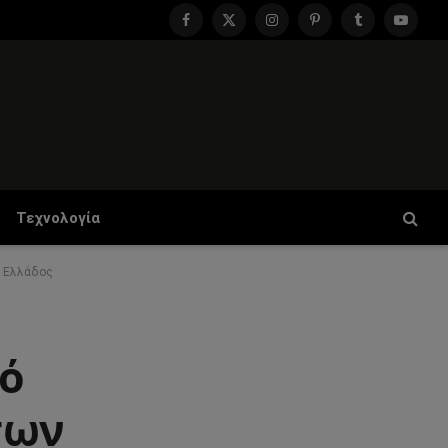
Facebook
X
Instagram
Pinterest
Tumblr
YouTu
(Twitter)
Τεχνολογία
ν Ελλάδος
κό
των