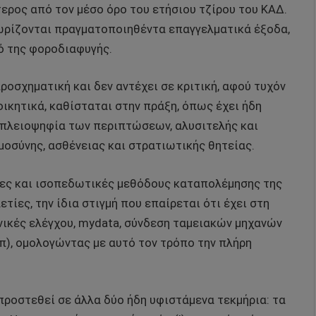
τερος από τον μέσο όρο του ετήσιου τζίρου του ΚΑΔ.
νωρίζονται πραγματοποιηθέντα επαγγελματικά έξοδα,
ό της φοροδιαφυγής.
προσχηματική και δεν αντέχει σε κριτική, αφού τυχόν
ικητικά, καθίσταται στην πράξη, όπως έχει ήδη
ή πλειοψηφία των περιπτώσεων, αλυσιτελής και
οσύνης, ασθένειας και στρατιωτικής θητείας.
κες και ισοπεδωτικές μεθόδους καταπολέμησης της
ίες, την ίδια στιγμή που επαίρεται ότι έχει στη
νικές ελέγχου, mydata, σύνδεση ταμειακών μηχανών
π), ομολογώντας με αυτό τον τρόπο την πλήρη
προστεθεί σε άλλα δύο ήδη υφιστάμενα τεκμήρια: τα