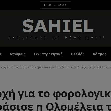
ΠΡΩΤΟΣΕΛΙΔΑ
ν
Απόψεις
Γεωστρατηγική
Ελλάδα
Κόσμος
νομοσχέδιο αποφάσισε η Ολομέλεια των προέδρων των Δικηγορικών Συλλόγω
χή για το φορολογι
άσισε η Ολομέλεια 