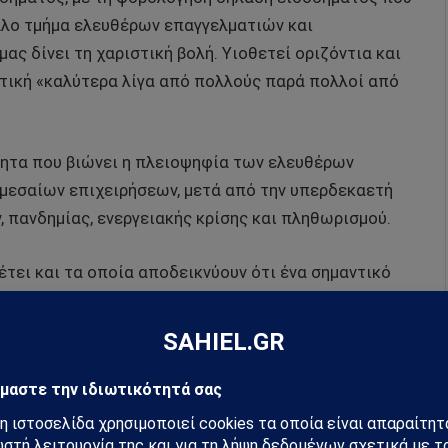
γάλο τμήμα ελευθέρων επαγγελματιών και
μας δίνει τη χαριστική βολή. Υιοθετεί οριζόντια και
κτική «καλύτερα λίγα από πολλούς παρά πολλοί από
ότητα που βιώνει η πλειοψηφία των ελευθέρων
μεσαίων επιχειρήσεων, μετά από την υπερδεκαετή
, πανδημίας, ενεργειακής κρίσης και πληθωρισμού.
θέτει και τα οποία αποδεικνύουν ότι ένα σημαντικό
α ανταποκριθεί σε βασικές υποχρεώσεις και έχει
ζες, τα Ασφαλιστικά Ταμεία. Σύμφωνα με τα
ονται σε ρύθμιση οφειλών ενώ ένας ιδιαίτερα
τις ρυθμίσεις, στις οποίες είχε υπαχθεί και
ωτέον δε, ότι 12.977 δικηγόροι συστεγάζουν την
κία τους, λόγω της αδυναμίας τους να καλύψουν τα