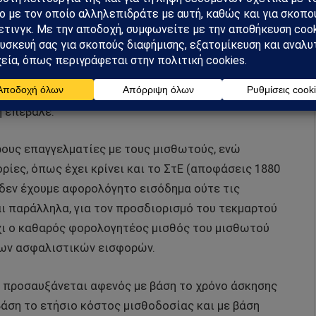
ογή της, χαρακτηρίζει όλους τους ελεύθερους
υγάδες και μεταφέρει τη λογική του «Νόμου
με βέβαια και την πρόσφατη υπέρογκη αύξηση των
η επέβαλε.
ρους επαγγελματίες με τους μισθωτούς, ενώ
ρίες, όπως έχει κρίνει και το ΣτΕ (αποφάσεις 1880
ς δεν έχουμε αφορολόγητο εισόδημα ούτε τις
ι παράλληλα, για τον προσδιορισμό του τεκμαρτού
χι ο καθαρός φορολογητέος μισθός του μισθωτού
των ασφαλιστικών εισφορών.
 προσαυξάνεται αφενός με βάση το χρόνο άσκησης
άση το ετήσιο κόστος μισθοδοσίας και με βάση