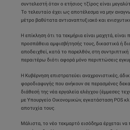
συντελεστή όταν ο ετήσιος τζίρος είναι μεγαλύ
Το τελευταίο έχει ως αποτέλεσμα να μην αναγ
μέτρο βαθύτατα αντιαναπτυξιακό και ενισχυτικ
Η επίκληση ότι τα τεκμήρια είναι μαχητά, είναι 
προσπάθεια αμφισβήτησής τους, δικαστικά ή διο
αποδειχθεί, κατά το παρελθόν, στη συντριπτικ
περαιτέρω διότι αφορά μόνο περιπτώσεις εγκυμ
Η Κυβέρνηση επιστρατεύει αναχρονιστικές, άδι
φοροδιαφυγής που ανήκουν σε περασμένες δεκαετ
διάθεσή της νέα εργαλεία ελέγχου (έμμεσες τεχ
με Υπουργείο Οικονομικών, εγκατάσταση POS κλ
αποτυχία τους.
Μάλιστα, το νέο τεκμαρτό εισόδημα έρχεται να 