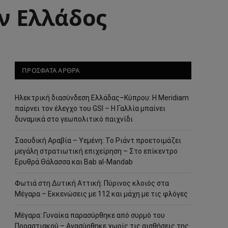
ν Ελλάδος
ΠΡΟΣΦΑΤΑ ΑΡΘΡΑ
Ηλεκτρική διασύνδεση Ελλάδας–Κύπρου: Η Meridiam
παίρνει τον έλεγχο του GSI – Η Γαλλία μπαίνει
δυναμικά στο γεωπολιτικό παιχνίδι
Σαουδική Αραβία – Υεμένη: Το Ριάντ προετοιμάζει
μεγάλη στρατιωτική επιχείρηση – Στο επίκεντρο
Ερυθρά Θάλασσα και Bab al-Mandab
Φωτιά στη Δυτική Αττική: Πύρινος κλοιός στα
Μέγαρα – Εκκενώσεις με 112 και μάχη με τις φλόγες
Μέγαρα: Γυναίκα παρασύρθηκε από συρμό του
Προαστιακού – Ανασύρθηκε χωρίς τις αισθήσεις της