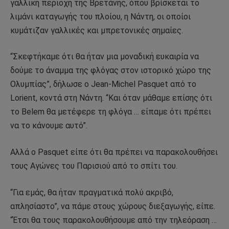
γαλλική περιοχή της Βρετάνης, όπου βρίσκεται το
λιμάνι καταγωγής του πλοίου, η Νάντη, οι οποίοι
κυμάτιζαν γαλλικές και μπρετονικές σημαίες.
“Σκεφτήκαμε ότι θα ήταν μια μοναδική ευκαιρία να
δούμε το άναμμα της φλόγας στον ιστορικό χώρο της
Ολυμπίας”, δήλωσε ο Jean-Michel Pasquet από το
Lorient, κοντά στη Νάντη. “Και όταν μάθαμε επίσης ότι
το Belem θα μετέφερε τη φλόγα … είπαμε ότι πρέπει
να το κάνουμε αυτό”.
Αλλά ο Pasquet είπε ότι θα πρέπει να παρακολουθήσει
τους Αγώνες του Παρισιού από το σπίτι του.
“Για εμάς, θα ήταν πραγματικά πολύ ακριβό,
απλησίαστο”, να πάμε στους χώρους διεξαγωγής, είπε.
“Έτσι θα τους παρακολουθήσουμε από την τηλεόραση …