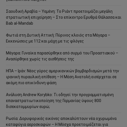
Σαουδική Αραβία – Υεμένη: Το Ριάντ προετοιμάζει μεγάλη
στρατιωτική επιχείρηση – Στο επίκεντρο Ερυθρά Θάλασσα και
Bab al-Mandab
Φωτιά στη Δυτική Αττική: Πύρινος κλοιός στα Μέγαρα –
Εκκενώσεις με 112 και μάχη με τις φλόγες
Μέγαρα: Γυναίκα παρασύρθηκε από συρμό του Προαστιακού –
Ανασύρθηκε χωρίς τις αισθήσεις της
ΗΠΑ – Ιράν: Νέος γύρος αμερικανικών βομβαρδισμών μετά την
ιρανική πυραυλική επίθεση – Η Μέση Ανατολή εισέρχεται σε
ακόμη πιο επικίνδυνη φάση
Ανάλυση Andrew Korybko: Τι οδηγεί την προγραμματισμένη
επαναστρατιωτικοποίηση της Γερμανίας ύψους 800
δισεκατομμυρίων ευρώ;
Ρωσία: Δορυφορικές εικόνες αποκαλύπτουν νέα οχυρωμένα
καταφύγια αεροσκαφών – Η Μόσχα προετοιμάζεται για