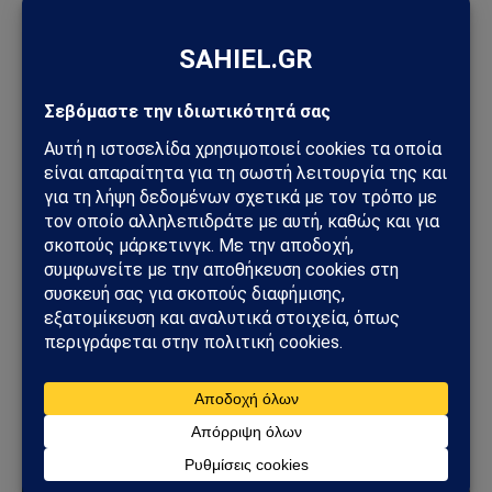
Facebook
Twitter
Pinterest
Tumblr
Sahiel Newsroom
Facebook
X
Pinterest
Instagram
Tumblr
(Twitter)
Το Sahiel.gr είναι ανεξάρτητη ψηφιακή πύλη ενημέρωσης
και ανάλυσης με έμφαση στη γεωπολιτική, τη διεθνή
ασφάλεια, τα εθνικά ζητήματα και τις διεθνείς εξελίξεις
που επηρεάζουν την Ελλάδα και τον ευρύτερο ελληνισμό.
ΔΕΙΤΕ ΕΠΙΣΗΣ →