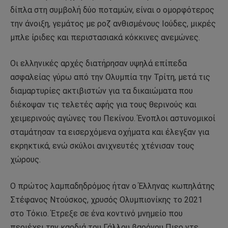
δίπλα στη συμβολή δύο ποταμών, είναι ο ομορφότερος
την άνοιξη, γεμάτος με ροζ ανθισμένους Ιούδες, μικρές
μπλε ίριδες και περιστασιακά κόκκινες ανεμώνες.
Οι ελληνικές αρχές διατήρησαν υψηλά επίπεδα
ασφαλείας γύρω από την Ολυμπία την Τρίτη, μετά τις
διαμαρτυρίες ακτιβιστών για τα δικαιώματα που
διέκοψαν τις τελετές αφής για τους θερινούς και
χειμερινούς αγώνες του Πεκίνου. Ένοπλοι αστυνομικοί
σταμάτησαν τα εισερχόμενα οχήματα και έλεγξαν για
εκρηκτικά, ενώ σκύλοι ανιχνευτές χτένισαν τους
χώρους.
Ο πρώτος λαμπαδηδρόμος ήταν ο Έλληνας κωπηλάτης
Στέφανος Ντούσκος, χρυσός Ολυμπιονίκης το 2021
στο Τόκιο. Έτρεξε σε ένα κοντινό μνημείο που
περιέχει την καρδιά του Γάλλου βαρόνου Πιερ ντε