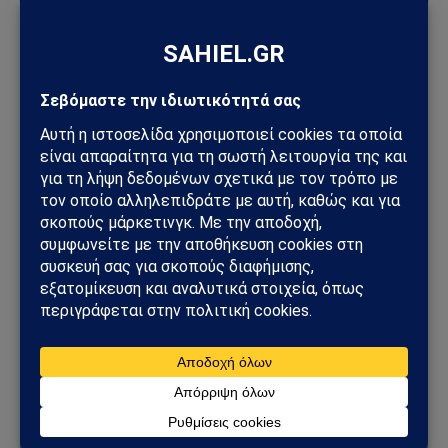
ΠΑΡΆΞΕΝΑ
Πεντάγωνο και UFO: Νέα απόρρητα αρχεία,
βίντεο και ανεξήγητες καταγραφές UAP βγαίνουν
στο φως
08/08/2026