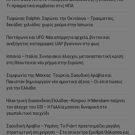
Τι πραγματικά συμβαίνει στις ΗΠΑ
Τυφώνας Dolphin: Σαρώνει την Οκινάουα – Τραυματίες,
δεκάδες χιλιάδες χωρίς ρεύμα στην Ιαπωνία
Πεντάγωνο και UFO: Νέα απόρρητα αρχεία, βίντεο και
ανεξήγητες καταγραφές UAP βγαίνουν στο φως
Ισπανία – Ιταλία: Συνοριακοί έλεγχοι, μεταναστευτική κρίση
στη Θέουτα και νέο ρήγμα στην Ευρώπη
Συμφωνία της Μέκκας: Τουρκία, Σαουδική Αραβία και
Πακιστάν δημιουργούν νέο αμυντικό άξονα – Οι επιπτώσεις
για την Ελλάδα
Ηλεκτρική διασύνδεση Ελλάδας–Κύπρου: Η Meridiam παίρνει
τον έλεγχο του GSI – Η Γαλλία μπαίνει δυναμικά στο
γεωπολιτικό παιχνίδι
Σαουδική Αραβία – Υεμένη: Το Ριάντ προετοιμάζει μεγάλη
στρατιωτική επιχείρηση – Στο επίκεντρο Ερυθρά Θάλασσα και