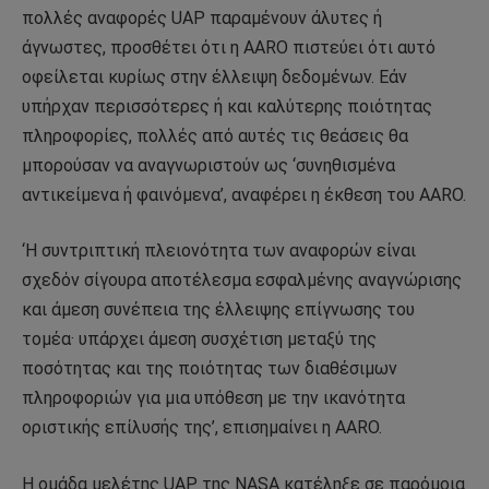
πολλές αναφορές UAP παραμένουν άλυτες ή
άγνωστες, προσθέτει ότι η AARO πιστεύει ότι αυτό
οφείλεται κυρίως στην έλλειψη δεδομένων. Εάν
υπήρχαν περισσότερες ή και καλύτερης ποιότητας
πληροφορίες, πολλές από αυτές τις θεάσεις θα
μπορούσαν να αναγνωριστούν ως ‘συνηθισμένα
αντικείμενα ή φαινόμενα’, αναφέρει η έκθεση του AARO.
‘Η συντριπτική πλειονότητα των αναφορών είναι
σχεδόν σίγουρα αποτέλεσμα εσφαλμένης αναγνώρισης
και άμεση συνέπεια της έλλειψης επίγνωσης του
τομέα· υπάρχει άμεση συσχέτιση μεταξύ της
ποσότητας και της ποιότητας των διαθέσιμων
πληροφοριών για μια υπόθεση με την ικανότητα
οριστικής επίλυσής της’, επισημαίνει η AARO.
Η ομάδα μελέτης UAP της NASA κατέληξε σε παρόμοια