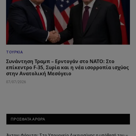
ΤΟΥΡΚΊΑ
Συνάντηση Τραμπ – Ερντογάν στο ΝΑΤΟ: Στο
επίκεντρο F-35, Συρία και η νέα ισορροπία ισχύος
στην Ανατολική Μεσόγειο
07/07/2026
ΠΡΟΣΦΑΤΑ ΑΡΘΡΑ
Άντονι Φάουτσι: Στο Υπουργείο Δικαιοσύνης η υπόθεσή του –