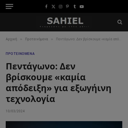
Facebook
X
Instagram
Pinterest
Tumblr
YouTube
(Twitter)
»
»
Αρχική
Προτεινόμενα
Πεντάγωνο: Δεν βρίσκουμε «καμία απόδειξη» για εξωγήινη τεχνολογία
ΠΡΟΤΕΙΝΌΜΕΝΑ
Πεντάγωνο: Δεν
βρίσκουμε «καμία
απόδειξη» για εξωγήινη
τεχνολογία
10/03/2024