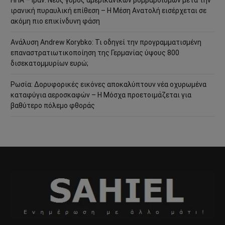
ΗΠΑ – Ιράν: Νέος γύρος αμερικανικών βομβαρδισμών μετά την
ιρανική πυραυλική επίθεση – Η Μέση Ανατολή εισέρχεται σε
ακόμη πιο επικίνδυνη φάση
Ανάλυση Andrew Korybko: Τι οδηγεί την προγραμματισμένη
επαναστρατιωτικοποίηση της Γερμανίας ύψους 800
δισεκατομμυρίων ευρώ;
Ρωσία: Δορυφορικές εικόνες αποκαλύπτουν νέα οχυρωμένα
καταφύγια αεροσκαφών – Η Μόσχα προετοιμάζεται για
βαθύτερο πόλεμο φθοράς