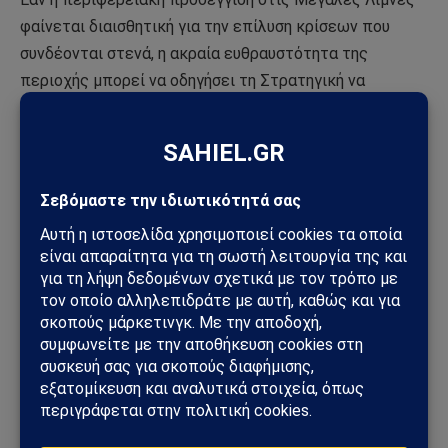
φαίνεται διαισθητική για την επίλυση κρίσεων που
συνδέονται στενά, η ακραία ευθραυστότητα της
περιοχής μπορεί να οδηγήσει τη Στρατηγική να
χτυπήσει έναν τοίχο πολύ πριν από το 2030. Την ίδια
στιγμή, τα Ηνωμένα Έθνη βρίσκονται στο σταυροδρόμι
πρέπει να επανεξετάσουν την προσέγγισή τους μετά
την εμφάνιση δυσαρέσκειας για μια από τις
σημαντικότερες ειρηνευτικές αποστολές, τόσο από
άποψη προϋπολογισμού όσο και από επιχειρησιακό
προσωπικό. Το πλήθος των τομέων και των στόχων
που λαμβάνονται υπόψη μπορεί να αποδειχθούν
φιλόδοξοι μακροπρόθεσμα, αλλά αυτό συνοδεύεται
επίσης από μια διαυγή ανάλυση που εφαρμόζεται από
το σύστημα του ΟΗΕ όσον αφορά την κατανόηση της
πολυπλοκότητας της περιοχής, η οποία μπορεί να
ξεπεράσει τις προκλήσεις της μόνο μέσω μιας λύσης