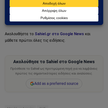
ότι θέτει ως στόχο να ξεριζώσει τις πολλαπλές
αποσταθεροποιητικές αιτίες.
Πηγή:
geopolitica.info
Ακολουθήστε το
Sahiel.gr στο Google News
και
μάθετε πρώτοι όλες τις ειδήσεις.
Ακολούθησε το Sahiel στο Google News
Πρόσθεσε το Sahiel ως προτιμώμενη πηγή για να λαμβάνεις
πρώτος τις σημαντικότερες ειδήσεις και αναλύσεις.
Add as a preferred source