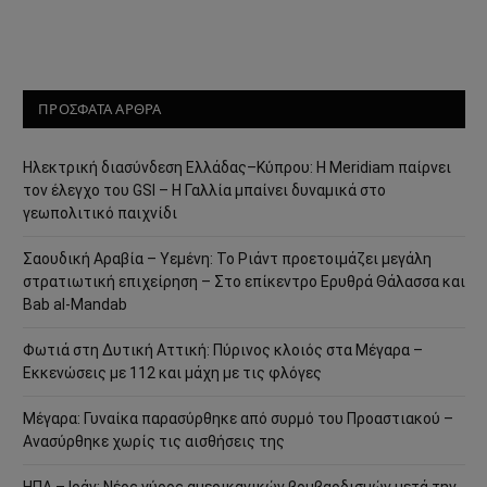
ΠΡΟΣΦΑΤΑ ΑΡΘΡΑ
Ηλεκτρική διασύνδεση Ελλάδας–Κύπρου: Η Meridiam παίρνει
τον έλεγχο του GSI – Η Γαλλία μπαίνει δυναμικά στο
γεωπολιτικό παιχνίδι
Σαουδική Αραβία – Υεμένη: Το Ριάντ προετοιμάζει μεγάλη
στρατιωτική επιχείρηση – Στο επίκεντρο Ερυθρά Θάλασσα και
Bab al-Mandab
Φωτιά στη Δυτική Αττική: Πύρινος κλοιός στα Μέγαρα –
Εκκενώσεις με 112 και μάχη με τις φλόγες
Μέγαρα: Γυναίκα παρασύρθηκε από συρμό του Προαστιακού –
Ανασύρθηκε χωρίς τις αισθήσεις της